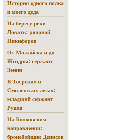
История одного полка
и моего деда
На берегу реки
Ловать: рядовой
Никифоров
От Можайска и до
Жиздры: сержант
Зенин
В Тверских и
Смоленских лесах:
младший сержант
Рунов
На Болховском
направлении:
бронебойщик Денисов