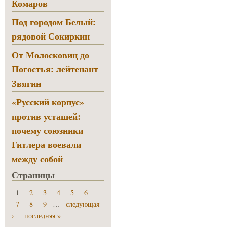
Комаров
Под городом Белый:
рядовой Сокиркин
От Молосковиц до
Погостья: лейтенант
Звягин
«Русский корпус»
против усташей:
почему союзники
Гитлера воевали
между собой
Страницы
1
2
3
4
5
6
7
8
9
…
следующая
›
последняя »