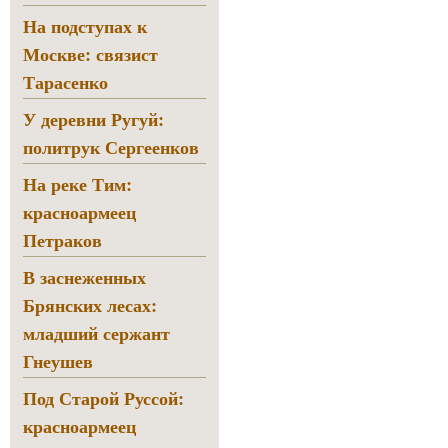
На подступах к
Москве: связист
Тарасенко
У деревни Ругуй:
политрук Сергеенков
На реке Тим:
красноармеец
Петраков
В заснеженных
Брянских лесах:
младший сержант
Гнеушев
Под Старой Руссой:
красноармеец