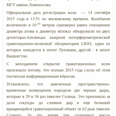
МГУ имени Ломоносова.
Официальная дата регистрации волн — 14 сентября
2015 года в 13:51 по московскому времени. Колебания
-19
величиною в 10
метров (примерно равно отношению
диаметра атома к диаметру яблока) обнаружили на двух
детекторах-близнецах лазерной интерферометрической
гравитационно-волновой обсерватории LIGO, один из
которых находится в штате Луизиана, другой - в штате
Вашингтон.
С запозданием открытие гравитационных волн
произошло потому, что осенью 2015 года слухи об этом
посчитали информационным вбросом.
Установлено, что замеченные пространственно-
временные возмущения породили две черных дыры,
которые в 29 и 36 раз тяжелее Солнца. Это произошло за
доли секунды до слияния дыр в еще больший
вращающийся гравитационный объект (в 62 раза тяжелее
Солнца). За это время три солнечных массы