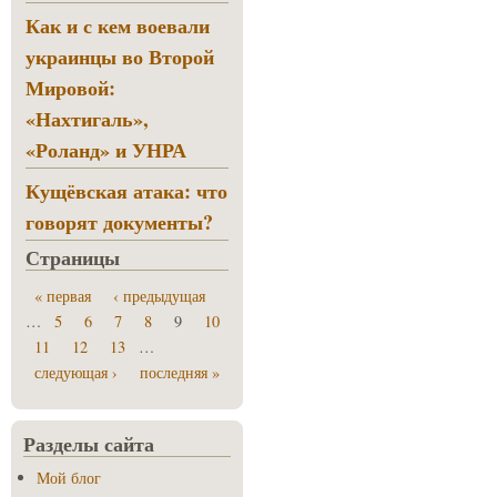
Как и с кем воевали
украинцы во Второй
Мировой:
«Нахтигаль»,
«Роланд» и УНРА
Кущёвская атака: что
говорят документы?
Страницы
« первая
‹ предыдущая
…
5
6
7
8
9
10
11
12
13
…
следующая ›
последняя »
Разделы сайта
Мой блог