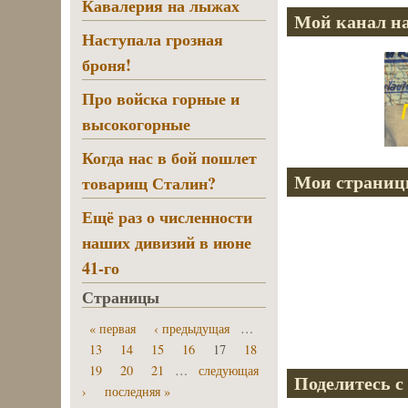
Кавалерия на лыжах
Мой канал на
Наступала грозная
броня!
Про войска горные и
высокогорные
Когда нас в бой пошлет
Мои страниц
товарищ Сталин?
Ещё раз о численности
наших дивизий в июне
41-го
Страницы
« первая
‹ предыдущая
…
13
14
15
16
17
18
19
20
21
…
следующая
Поделитесь с
›
последняя »