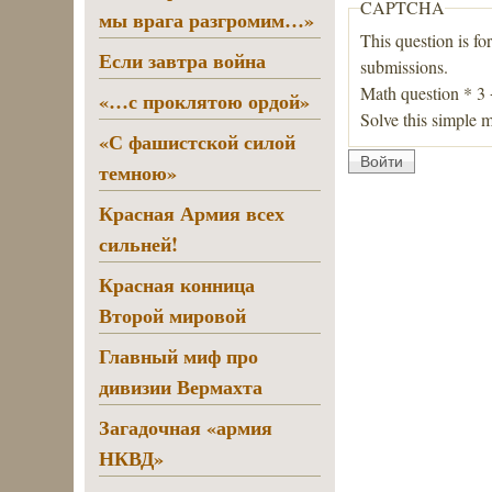
CAPTCHA
мы врага разгромим…»
This question is fo
Если завтра война
submissions.
Math question
*
3
«…с проклятою ордой»
Solve this simple m
«С фашистской силой
темною»
Красная Армия всех
сильней!
Красная конница
Второй мировой
Главный миф про
дивизии Вермахта
Загадочная «армия
НКВД»