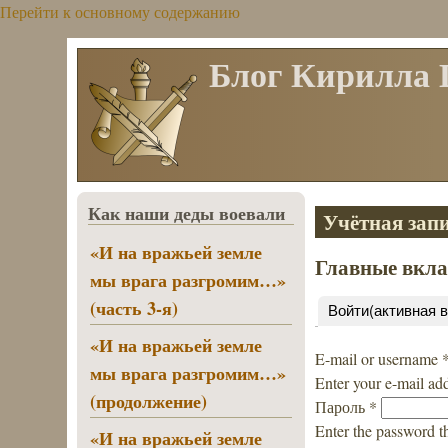
Перейти к основному содержанию
Блог Кирилла
Как наши деды воевали
Учётная запи
«И на вражьей земле
Главные вкл
мы врага разгромим…»
(часть 3-я)
Войти
(активная 
«И на вражьей земле
E-mail or username
мы врага разгромим…»
Enter your e-mail ad
(продолжение)
Пароль
*
Enter the password t
«И на вражьей земле