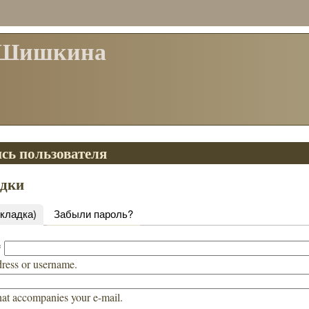
 Шишкина
сь пользователя
адки
вкладка)
Забыли пароль?
*
dress or username.
hat accompanies your e-mail.