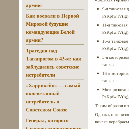
«Великая Германи
армию
9-я танковая д
Как воевали в Первой
PzKpfw.IV(lg),
Мировой будущие
11-я танковая 
командующие Белой
PzKpfw.IV(lg),
армии?
16-я танковая 
PzKpfw.IV(lg),
Трагедия над
Таганрогом в 43-м: как
3-я моторизова
танка;
заблудились советские
истребители
16-я моторизов
танка;
«Харрикейн» — самый
Моторизованна
оклеветанный
PzKpfw.IV(lg),
истребитель в
Таким образов в 
Советском Союзе
Однако, организо
Генерал, которого
войска перебрасы
Суворов единственного