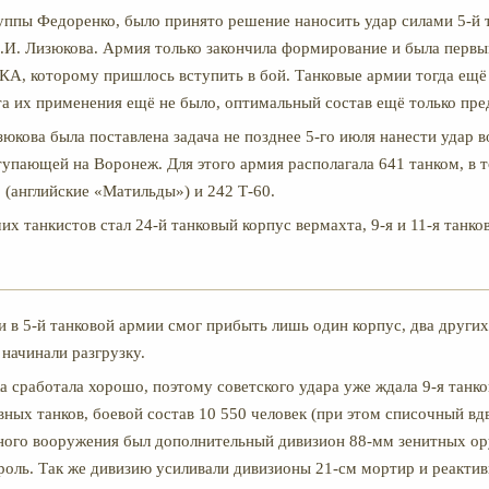
уппы Федоренко, было принято решение наносить удар силами 5-й 
.И. Лизюкова. Армия только закончила формирование и была перв
А, которому пришлось вступить в бой. Танковые армии тогда ещё
та их применения ещё не было, оптимальный состав ещё только пре
юкова была поставлена задача не позднее 5-го июля нанести удар в
тупающей на Воронеж. Для этого армия располагала 641 танком, в 
2 (английские «Матильды») и 242 Т-60.
х танкистов стал 24-й танковый корпус вермахта, 9-я и 11-я танко
и в 5-й танковой армии смог прибыть лишь один корпус, два други
 начинали разгрузку.
а сработала хорошо, поэтому советского удара уже ждала 9-я танко
вных танков, боевой состав 10 550 человек (при этом списочный вд
ного вооружения был дополнительный дивизион 88-мм зенитных ор
оль. Так же дивизию усиливали дивизионы 21-см мортир и реакти