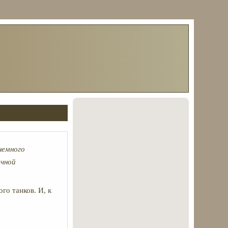
немного
очной
го танков. И, к