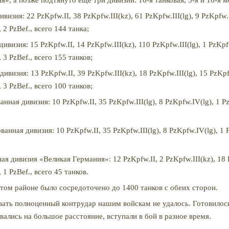
я», а позже подтянуто ещё три дивизии: 16-я танковая, 3-я и 16-я 
ивизия: 22 PzKpfw.II, 38 PzKpfw.III(kz), 61 PzKpfw.III(lg), 9 PzKpfw.
 2 PzBef., всего 144 танка;
дивизия: 15 PzKpfw.II, 14 PzKpfw.III(kz), 110 PzKpfw.III(lg), 1 PzKpf
 3 PzBef., всего 155 танков;
дивизия: 13 PzKpfw.II, 39 PzKpfw.III(kz), 18 PzKpfw.III(lg), 15 PzKp
 3 PzBef., всего 100 танков;
нная дивизия: 10 PzKpfw.II, 35 PzKpfw.III(lg), 8 PzKpfw.IV(lg), 1 Pz
анная дивизия: 10 PzKpfw.II, 35 PzKpfw.III(lg), 8 PzKpfw.IV(lg), 1 P
я дивизия «Великая Германия»: 12 PzKpfw.II, 2 PzKpfw.III(kz), 18 
 1 PzBef., всего 45 танков.
этом районе было сосредоточено до 1400 танков с обеих сторон.
вать полноценный контрудар нашим войскам не удалось. Готовилось
вались на большое расстояние, вступали в бой в разное время.