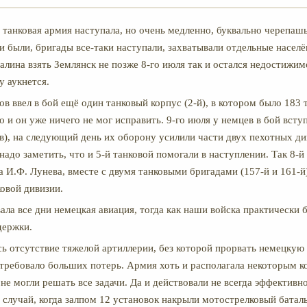
я танковая армия наступала, но очень медленно, буквально черепа
 были, бригады все-таки наступали, захватывали отдельные насел
алина взять Землянск не позже 8-го июля так и остался недостижим
 аукнется.
в ввел в бой ещё один танковый корпус (2-й), в котором было 183 
но и он уже ничего не мог исправить. 9-го июля у немцев в бой всту
ов), на следующий день их оборону усилили части двух пехотных ди
надо заметить, что и 5-й танковой помогали в наступлении. Так 8-й
а И.Ф. Лунева, вместе с двумя танковыми бригадами (157-й и 161-й)
ковой дивизии.
ала все дни немецкая авиация, тогда как наши войска практически 
держки.
 отсутствие тяжелой артиллерии, без которой прорвать немецкую
 требовало больших потерь. Армия хоть и располагала некоторым 
не могли решать все задачи. Да и действовали не всегда эффективн
случай, когда залпом 12 установок накрыли мотострелковый баталь