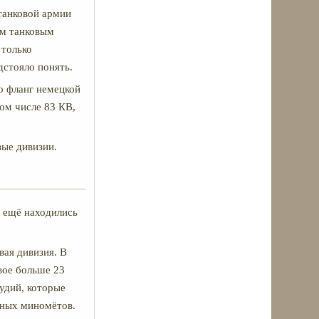
танковой армии
ым танковым
 только
дстояло понять.
о фланг немецкой
том числе 83 КВ,
вые дивизии.
х ещё находились
вая дивизия. В
вое больше 23
удий, которые
вных миномётов.