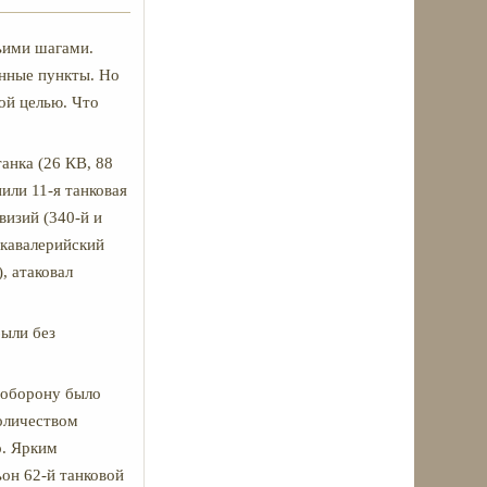
шьими шагами.
ённые пункты. Но
ой целью. Что
танка (26 КВ, 88
пили 11-я танковая
визий (340-й и
 кавалерийский
, атаковал
были без
 оборону было
количеством
о. Ярким
он 62-й танковой