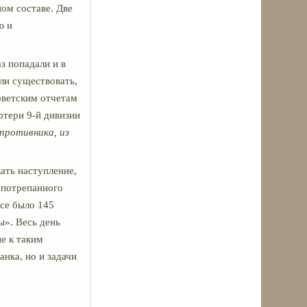
ном составе. Две
ю и
з попадали и в
али существовать,
советским отчетам
отери 9-й дивизии
противника, из
ать наступление,
 потрепанного
усе было 145
ы». Весь день
е к таким
анка, но и задачи