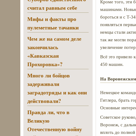
Кроме того, эти 
считал равным себе
машинами. Новые
бороться и с Т-3
Мифы и факты про
появляться первы
пулеметные тачанки
немцы стали акти
Чем же на самом деле
так же могли пор
закончилась
увеличение потер
«Кавказская
Всё это привело 
Прохоровка»?
450 машин.
Много ли бойцов
На Воронежском
задерживали
заградотряды и как они
Немецкое командо
действовали?
Гитлера, брать го
Основные интерес
Правда ли, что в
Советское руково
Великую
Воронеж, с дальн
Отечественную войну
вплоть до полной