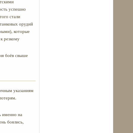
етскими
ость успешно
того стали
 танковых орудий
ными), которые
 к резкому
дня боёв свыше
личным указаниям
потерям.
ь именно на
ень боялись,