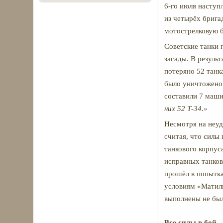
6-го июля наступл
из четырёх брига
мотострелковую б
Советские танки 
засады. В резуль
потеряно 52 танка
было уничтожено 
составили 7 маши
них 52 Т-34.»
Несмотря на неуд
считая, что силы
танкового корпус
исправных танков
прошёл в попытк
условиям «Матильд
выполнены не бы
Все силы в бой