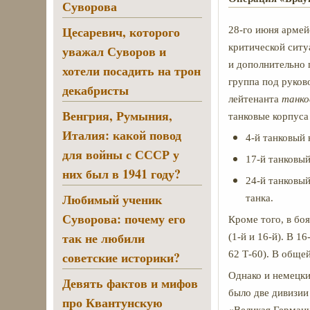
Суворова
Цесаревич, которого
28-го июня армей
критической ситу
уважал Суворов и
и дополнительно 
хотели посадить на трон
группа под руко
декабристы
лейтенанта
танко
Венгрия, Румыния,
танковые корпуса 
Италия: какой повод
4-й танковый 
для войны с СССР у
17-й танковый
них был в 1941 году?
24-й танковый
Любимый ученик
танка.
Суворова: почему его
Кроме того, в бо
так не любили
(1-й и 16-й). В 1
советские историки?
62 Т-60). В обще
Однако и немецки
Девять фактов и мифов
было две дивизии
про Квантунскую