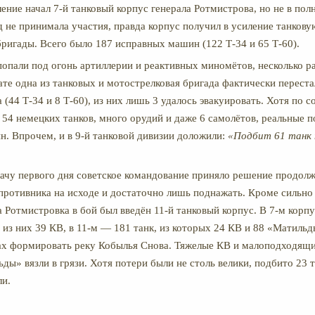
ение начал 7-й танковый корпус генерала Ротмистрова, но не в пол
д не принимала участия, правда корпус получил в усиление танкову
ригады. Всего было 187 исправных машин (122 Т-34 и 65 Т-60).
попали под огонь артиллерии и реактивных миномётов, несколько ра
тате одна из танковых и мотострелковая бригада фактически перест
 (44 Т-34 и 8 Т-60), из них лишь 3 удалось эвакуировать. Хотя по 
54 немецких танков, много орудий и даже 6 самолётов, реальные п
н.
Впрочем, и в 9-й танковой дивизии доложили:
«Подбит 61 танк 
ачу первого дня советское командование приняло решение продолж
 противника на исходе и достаточно лишь поднажать. Кроме сильно
а Ротмистровка в бой был введён 11-й танковый корпус. В 7-м корп
 из них 39 КВ, в 11-м — 181 танк, из которых 24 КВ и 88 «Матильд
ах формировать реку Кобылья Снова. Тяжелые КВ и малоподходящи
ы» вязли в грязи. Хотя потери были не столь велики, подбито 23 т
ли.