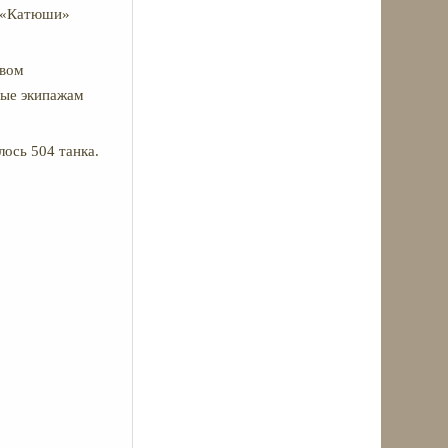
и «Катюши»
твом
орые экипажам
лось 504 танка.