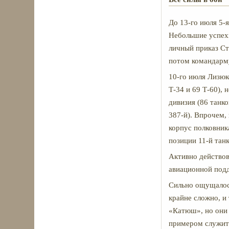
До 13-го июля 5-
Небольшие успехи
личный приказ Ст
потом командарму
10-го июля Лизюко
Т-34 и 69 Т-60), 
дивизия (86 танк
387-й). Впрочем, 
корпус полковник
позиции 11-й тан
Активно действов
авиационной под
Сильно ощущалось
крайне сложно, и
«Катюш», но они 
примером служит 