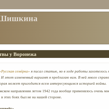
 Шишкина
твы у Воронежа
«Русская семёрка»
я писал статью, но в ходе работы захотелось 
 И этот измененный вариант я предлагаю вам. В ней много справ
орая может пригодится всем интересующимся историей войны.
жском направлении летом 1942 года вообще применялось очень мно
 в этих боях был не на нашей стороне.
ншвейг»