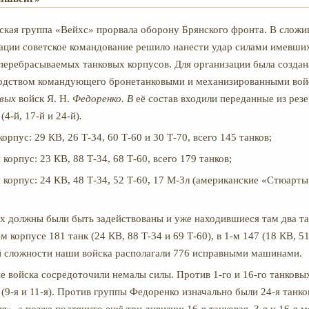
ская группа «Вейхс» прорвала оборону Брянского фронта. В слож
ации советское командование решило нанести удар силами имевших
перебрасываемых танковых корпусов. Для организации была создан
водством командующего бронетанковыми и механизированными во
вых
войск Я. Н.
Федоренко. В
её состав входили переданные из рез
(4-й, 17-й и 24-й)
.
корпус: 29 КВ, 26 Т-34, 60 Т-60 и 30 Т-70, всего 145 танков;
 корпус: 23 КВ, 88 Т-34, 68 Т-60, всего 179 танков;
 корпус: 24 КВ, 48 Т-34, 52 Т-60, 17 М-3л (американские «Стюарты»
ях должны были быть задействованы и уже находившиеся там два т
6-м корпусе 181 танк (24 КВ, 88 Т-34 и 69 Т-60), в 1-м 147 (18 КВ, 51
й сложности наши войска располагали 776 исправными машинами.
е войска сосредоточили немалы силы. Против 1-го и 16-го танковы
 (9-я и 11-я). Против группы Федоренко изначально были 24-я танко