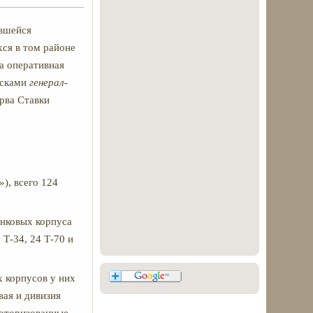
ившейся
ся в том районе
а оперативная
йсками
генерал
-
ерва Ставки
), всего 124
анковых корпуса
 Т-34, 24 Т-70 и
х корпусов у них
вая и дивизия