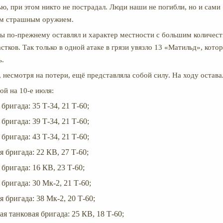
ью, при этом никто не пострадал. Люди наши не погибли, но и сам
ким страшным оружием.
ы по-прежнему оставлял и характер местности с большим количес
стков. Так только в одной атаке в грязи увязло 13 «Матильд», кот
ь.
 несмотря на потери, ещё представляла собой силу. На ходу остава
ой на 10-е июля:
 бригада: 35 Т-34, 21 Т-60;
 бригада: 39 Т-34, 21 Т-60;
 бригада: 43 Т-34, 21 Т-60;
я бригада: 22 КВ, 27 Т-60;
 бригада: 16 КВ, 23 Т-60;
 бригада: 30 Мк-2, 21 Т-60;
я бригада: 38 Мк-2, 20 Т-60;
ая танковая бригада: 25 КВ, 18 Т-60;