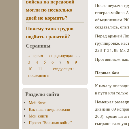
войска на передовой
После неудачи гр
могли по несколько
генерал-майора А
дней не кормить?
объединением РКК
Почему танк трудно
создавались, опы
подбить гранатой?
Перед армией Лиз
группировке, нас
Страницы
228 Т-34, 88 Мк-
« первая
‹ предыдущая
…
Противником наши
3
4
5
6
7
8
9
10
11
…
следующая ›
Первые бои
последняя »
К началу операци
Разделы сайта
в пути или только
Немецкая разведк
Мой блог
Как наши деды воевали
дивизии 89 испра
Мои книги
263), кроме штат
Проект "Большая война"
сыграют важную р