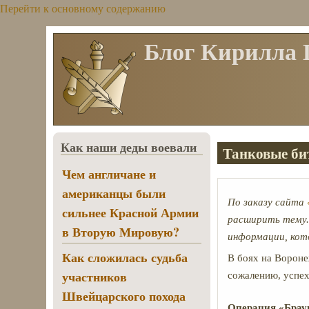
Перейти к основному содержанию
Блог Кирилла
Как наши деды воевали
Танковые би
Чем англичане и
американцы были
По заказу сайта
сильнее Красной Армии
расширить тему.
в Вторую Мировую?
информации, кот
Как сложилась судьба
В боях на Вороне
участников
сожалению, успех
Швейцарского похода
Операция «Брау