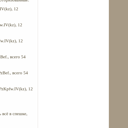
моторизованные.
IV(kz), 12
w.IV(kz), 12
fw.IV(kz), 12
Bef., всего 54
zBef., всего 54
PzKpfw.IV(kz), 12
 всё в спешке,