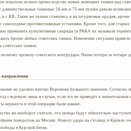
бои показали полное превосходство новых немецких танков над сов
 длинноствольные танковые 50-мм и 75-мм пушки давали возможн
4, и с КВ. Такие же пушки ставились и на штурмовые орудия, кроме 
е самоходные противотанковые установки. Кроме того, для старых
вно применять кумулятивные снаряды (в РККА их называли термит
ажать броню любых советских танков. Изменение ситуации привело
ь советских танков.
к полному провалу советского контрудара. Наши потери за четыре 
 направлении
вание не уделяло взятию Воронежа большого значения. Согласно 
род следовало лишь в случае, если это не приведёт к значительным 
ы вермахта в этой операции были южнее.
дство же наоборот считало, что немцы будут обязательно наступат
ейшим поворотом на Москву. Нового удара на столицу в Кремле оч
 победы в Курской битве.