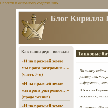
Перейти к основному содержанию
Блог Кирилла
Как наши деды воевали
Танковые би
«И на вражьей земле
мы врага разгромим…»
По заказу сайта
(часть 3-я)
расширить тему.
«И на вражьей земле
информации, кот
мы врага разгромим…»
В боях на Вороне
(продолжение)
сожалению, успех
«И на вражьей земле
Операция «Брау