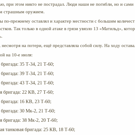
ью, при этом никто не пострадал. Люди наши не погибли, но и сам
ким страшным оружием.
ы по-прежнему оставлял и характер местности с большим количес
стков. Так только в одной атаке в грязи увязло 13 «Матильд», кот
ь.
 несмотря на потери, ещё представляла собой силу. На ходу остава
ой на 10-е июля:
 бригада: 35 Т-34, 21 Т-60;
 бригада: 39 Т-34, 21 Т-60;
 бригада: 43 Т-34, 21 Т-60;
я бригада: 22 КВ, 27 Т-60;
 бригада: 16 КВ, 23 Т-60;
 бригада: 30 Мк-2, 21 Т-60;
я бригада: 38 Мк-2, 20 Т-60;
ая танковая бригада: 25 КВ, 18 Т-60;