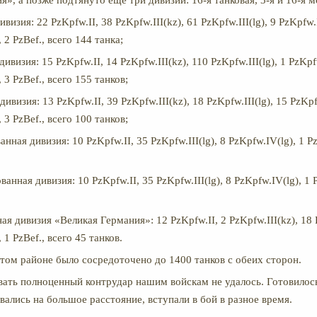
я», а позже подтянуто ещё три дивизии: 16-я танковая, 3-я и 16-я 
ивизия: 22 PzKpfw.II, 38 PzKpfw.III(kz), 61 PzKpfw.III(lg), 9 PzKpfw.
 2 PzBef., всего 144 танка;
дивизия: 15 PzKpfw.II, 14 PzKpfw.III(kz), 110 PzKpfw.III(lg), 1 PzKpf
 3 PzBef., всего 155 танков;
дивизия: 13 PzKpfw.II, 39 PzKpfw.III(kz), 18 PzKpfw.III(lg), 15 PzKp
 3 PzBef., всего 100 танков;
нная дивизия: 10 PzKpfw.II, 35 PzKpfw.III(lg), 8 PzKpfw.IV(lg), 1 Pz
анная дивизия: 10 PzKpfw.II, 35 PzKpfw.III(lg), 8 PzKpfw.IV(lg), 1 P
я дивизия «Великая Германия»: 12 PzKpfw.II, 2 PzKpfw.III(kz), 18 
 1 PzBef., всего 45 танков.
этом районе было сосредоточено до 1400 танков с обеих сторон.
вать полноценный контрудар нашим войскам не удалось. Готовилось
вались на большое расстояние, вступали в бой в разное время.