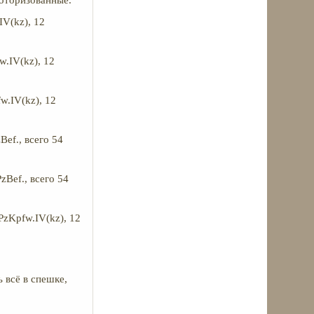
моторизованные.
IV(kz), 12
w.IV(kz), 12
fw.IV(kz), 12
Bef., всего 54
zBef., всего 54
PzKpfw.IV(kz), 12
 всё в спешке,