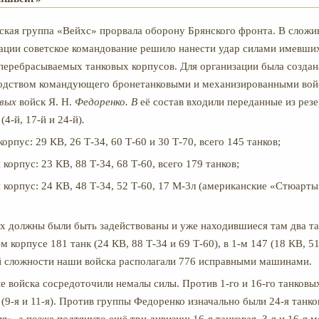
ская группа «Вейхс» прорвала оборону Брянского фронта. В слож
ации советское командование решило нанести удар силами имевших
перебрасываемых танковых корпусов. Для организации была создан
водством командующего бронетанковыми и механизированными во
вых
войск Я. Н.
Федоренко. В
её состав входили переданные из рез
(4-й, 17-й и 24-й)
.
корпус: 29 КВ, 26 Т-34, 60 Т-60 и 30 Т-70, всего 145 танков;
 корпус: 23 КВ, 88 Т-34, 68 Т-60, всего 179 танков;
 корпус: 24 КВ, 48 Т-34, 52 Т-60, 17 М-3л (американские «Стюарты»
ях должны были быть задействованы и уже находившиеся там два т
6-м корпусе 181 танк (24 КВ, 88 Т-34 и 69 Т-60), в 1-м 147 (18 КВ, 51
й сложности наши войска располагали 776 исправными машинами.
е войска сосредоточили немалы силы. Против 1-го и 16-го танковы
 (9-я и 11-я). Против группы Федоренко изначально были 24-я танко