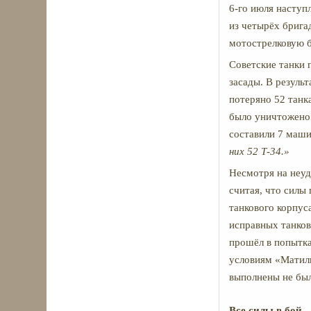
6-го июля наступл
из четырёх брига
мотострелковую б
Советские танки 
засады. В резуль
потеряно 52 танка
было уничтожено 
составили 7 маши
них 52 Т-34.»
Несмотря на неуд
считая, что силы
танкового корпус
исправных танков
прошёл в попытк
условиям «Матильд
выполнены не бы
Все силы в бой