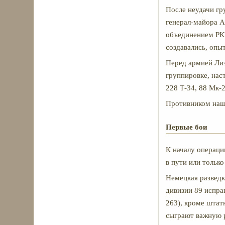
После неудачи гр
генерал-майора А
объединением РКК
создавались, опы
Перед армией Лиз
группировке, нас
228 Т-34, 88 Мк-
Противником наши
Первые бои
К началу операци
в пути или только
Немецкая разведк
дивизии 89 испра
263), кроме штат
сыграют важную р