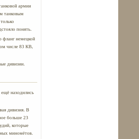
танковой армии
ым танковым
 только
дстояло понять.
о фланг немецкой
том числе 83 КВ,
вые дивизии.
х ещё находились
вая дивизия. В
вое больше 23
удий, которые
вных миномётов.