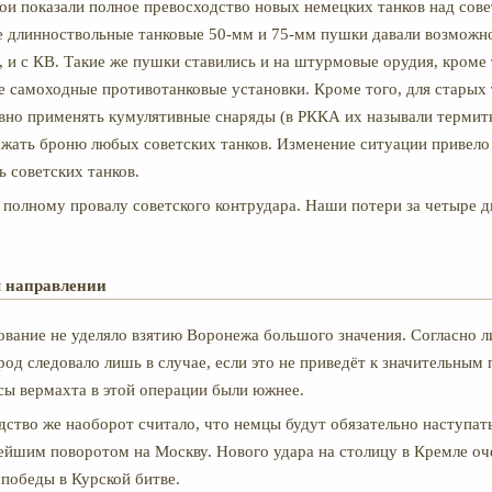
бои показали полное превосходство новых немецких танков над сов
 длинноствольные танковые 50-мм и 75-мм пушки давали возможн
4, и с КВ. Такие же пушки ставились и на штурмовые орудия, кроме 
е самоходные противотанковые установки. Кроме того, для старых
вно применять кумулятивные снаряды (в РККА их называли термит
ажать броню любых советских танков. Изменение ситуации привело
ь советских танков.
к полному провалу советского контрудара. Наши потери за четыре 
 направлении
вание не уделяло взятию Воронежа большого значения. Согласно 
род следовало лишь в случае, если это не приведёт к значительным 
ы вермахта в этой операции были южнее.
дство же наоборот считало, что немцы будут обязательно наступат
ейшим поворотом на Москву. Нового удара на столицу в Кремле оч
 победы в Курской битве.