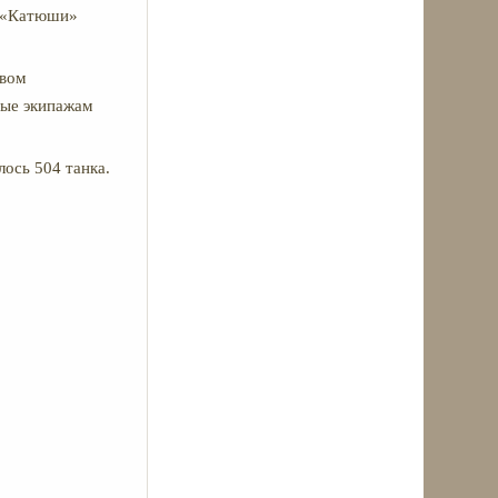
и «Катюши»
твом
орые экипажам
лось 504 танка.