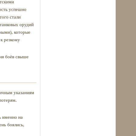
етскими
ость успешно
того стали
 танковых орудий
ными), которые
 к резкому
дня боёв свыше
личным указаниям
потерям.
ь именно на
ень боялись,