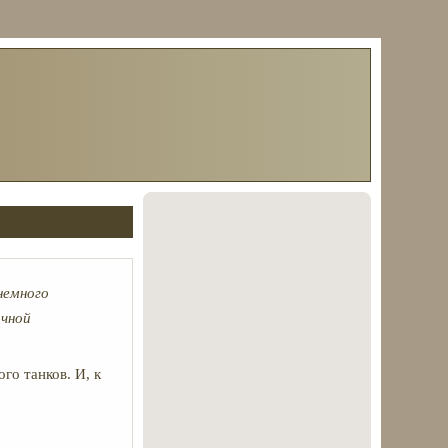
немного
очной
го танков. И, к