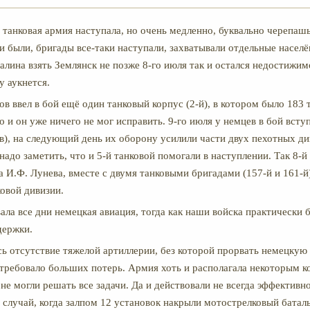
я танковая армия наступала, но очень медленно, буквально черепа
 были, бригады все-таки наступали, захватывали отдельные насел
алина взять Землянск не позже 8-го июля так и остался недостижим
 аукнется.
в ввел в бой ещё один танковый корпус (2-й), в котором было 183 
но и он уже ничего не мог исправить. 9-го июля у немцев в бой всту
ов), на следующий день их оборону усилили части двух пехотных ди
надо заметить, что и 5-й танковой помогали в наступлении. Так 8-й
а И.Ф. Лунева, вместе с двумя танковыми бригадами (157-й и 161-й)
ковой дивизии.
ала все дни немецкая авиация, тогда как наши войска практически 
держки.
 отсутствие тяжелой артиллерии, без которой прорвать немецкую
 требовало больших потерь. Армия хоть и располагала некоторым 
не могли решать все задачи. Да и действовали не всегда эффективн
случай, когда залпом 12 установок накрыли мотострелковый баталь