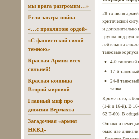
мы врага разгромим…»
28-го июня армей
Если завтра война
критической ситу
«…с проклятою ордой»
и дополнительно 
группа под руко
«С фашистской силой
лейтенанта
танко
темною»
танковые корпуса 
Красная Армия всех
4-й танковый 
сильней!
17-й танковый
Красная конница
24-й танковый
Второй мировой
танка.
Кроме того, в бо
Главный миф про
(1-й и 16-й). В 1
дивизии Вермахта
62 Т-60). В обще
Загадочная «армия
Однако и немецки
НКВД»
было две дивизии