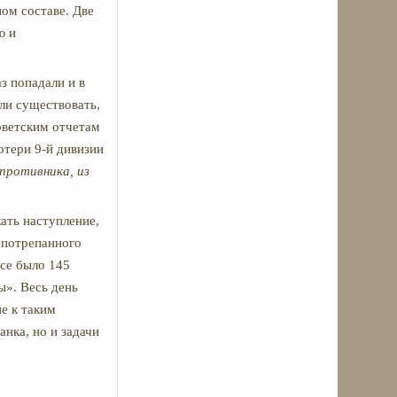
ном составе. Две
ю и
з попадали и в
али существовать,
советским отчетам
отери 9-й дивизии
противника, из
ать наступление,
 потрепанного
усе было 145
ы». Весь день
е к таким
анка, но и задачи