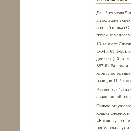
До 13-го июля 5-
Небольшие успехи
личный приказ Ст
потом командарму
10-го июля Лизюко
Т-34 и 69 Т-60), 
дивизия (86 танк
387-й). Впрочем, 
корпус полковник
позиции 11-й тан
Активно действов
авиационной под
Сильно ощущалось
крайне сложно, и
«Катюш», но они 
примером служит 