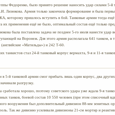
уппы Федоренко, было принято решение наносить удар силами 5-й 
.И. Лизюкова. Армия только закончила формирование и была перв
А, которому пришлось вступить в бой. Танковые армии тогда ещё
та их применения ещё не было, оптимальный состав ещё только пре
юкова была поставлена задача не позднее 5-го июля нанести удар в
тупающей на Воронеж. Для этого армия располагала 641 танком, в 
2 (английские «Матильды») и 242 Т-60.
х танкистов стал 24-й танковый корпус вермахта, 9-я и 11-я танко
и в 5-й танковой армии смог прибыть лишь один корпус, два други
 начинали разгрузку.
а сработала хорошо, поэтому советского удара уже ждала 9-я танко
вных танков, боевой состав 10 550 человек (при этом списочный вд
ного вооружения был дополнительный дивизион 88-мм зенитных ор
оль. Так же дивизию усиливали дивизионы 21-см мортир и реакти