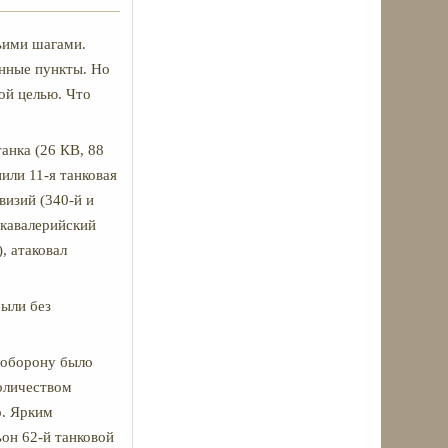
шьими шагами.
ённые пункты. Но
ой целью. Что
танка (26 КВ, 88
пили 11-я танковая
визий (340-й и
 кавалерийский
, атаковал
были без
 оборону было
количеством
о. Ярким
он 62-й танковой