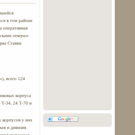
ившейся
ся в том районе
а оперативная
йсками
генерал
-
ерва Ставки
), всего 124
анковых корпуса
 Т-34, 24 Т-70 и
х корпусов у них
вая и дивизия