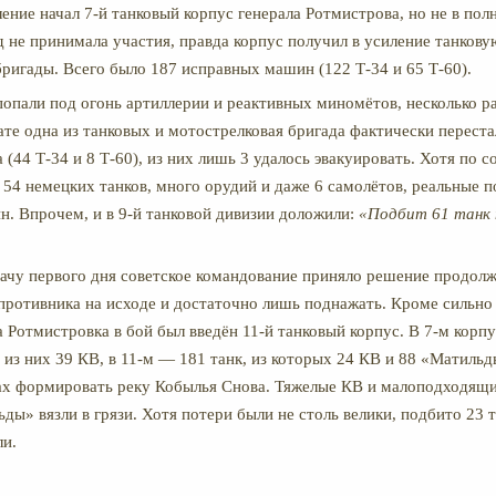
ение начал 7-й танковый корпус генерала Ротмистрова, но не в пол
д не принимала участия, правда корпус получил в усиление танкову
ригады. Всего было 187 исправных машин (122 Т-34 и 65 Т-60).
попали под огонь артиллерии и реактивных миномётов, несколько ра
тате одна из танковых и мотострелковая бригада фактически перест
 (44 Т-34 и 8 Т-60), из них лишь 3 удалось эвакуировать. Хотя по 
54 немецких танков, много орудий и даже 6 самолётов, реальные п
н.
Впрочем, и в 9-й танковой дивизии доложили:
«Подбит 61 танк 
ачу первого дня советское командование приняло решение продолж
 противника на исходе и достаточно лишь поднажать. Кроме сильно
а Ротмистровка в бой был введён 11-й танковый корпус. В 7-м корп
 из них 39 КВ, в 11-м — 181 танк, из которых 24 КВ и 88 «Матильд
ах формировать реку Кобылья Снова. Тяжелые КВ и малоподходящи
ы» вязли в грязи. Хотя потери были не столь велики, подбито 23 т
ли.