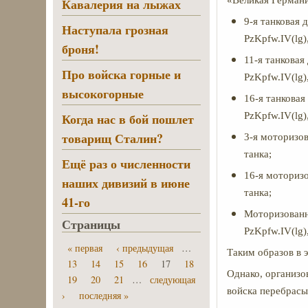
«Великая Германи
Кавалерия на лыжах
9-я танковая д
Наступала грозная
PzKpfw.IV(lg),
броня!
11-я танковая 
Про войска горные и
PzKpfw.IV(lg),
высокогорные
16-я танковая 
Когда нас в бой пошлет
PzKpfw.IV(lg),
товарищ Сталин?
3-я моторизова
танка;
Ещё раз о численности
16-я моторизов
наших дивизий в июне
танка;
41-го
Моторизованна
Страницы
PzKpfw.IV(lg),
« первая
‹ предыдущая
…
Таким образов в 
13
14
15
16
17
18
Однако, организо
19
20
21
…
следующая
войска перебрасы
›
последняя »