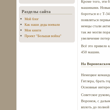
Кроме того, эти 
машинами. Новые
Разделы сайта
бороться и с Т-3
Мой блог
появляться первы
Как наши деды воевали
немцы стали акти
Мои книги
так же могли пор
Проект "Большая война"
увеличение потер
Всё это привело 
450 машин.
На Воронежском
Немецкое командо
Гитлера, брать го
Основные интерес
Советское руково
Воронеж, с дальн
вплоть до полной