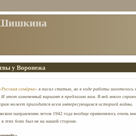
 Шишкина
твы у Воронежа
«Русская семёрка»
я писал статью, но в ходе работы захотелось 
 И этот измененный вариант я предлагаю вам. В ней много справ
орая может пригодится всем интересующимся историей войны.
жском направлении летом 1942 года вообще применялось очень мно
 в этих боях был не на нашей стороне.
ншвейг»