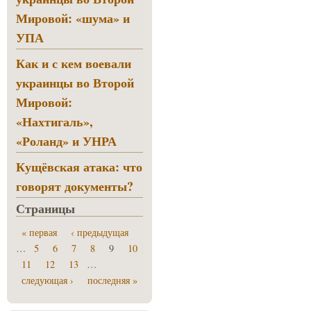
Мировой: «шума» и
УПА
Как и с кем воевали
украинцы во Второй
Мировой:
«Нахтигаль»,
«Роланд» и УНРА
Кущёвская атака: что
говорят документы?
Страницы
« первая
‹ предыдущая
…
5
6
7
8
9
10
11
12
13
…
следующая ›
последняя »