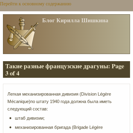
Перейти к основному содержанию
Блог Кирилла Шишкина
Такие разные французские драгуны: Page
3 of 4
Легкая механизированная дивизия (Division Légère
Mécanique)по штату 1940 года должна была иметь
следующий состав:
штаб дивизии;
механизированная бригада (Brigade Légère