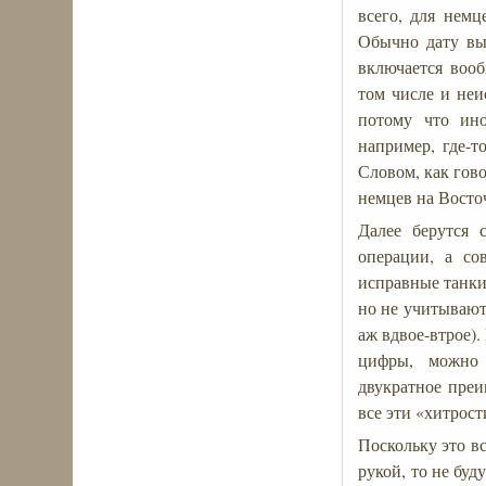
всего, для немц
Обычно дату вы
включается вооб
том числе и неи
потому что ино
например, где-т
Словом, как гов
немцев на Восто
Далее берутся 
операции, а со
исправные танки
но не учитывают
аж вдвое-втрое)
цифры, можно 
двукратное преи
все эти «хитрост
Поскольку это вс
рукой, то не бу