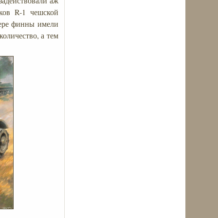
адействовали аж
ков R-1 чешской
вере финны имели
оличество, а тем