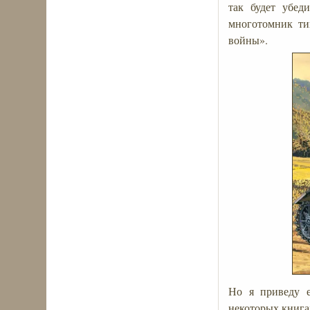
так будет убед
многотомник ти
войны».
Но я приведу е
некоторых книга