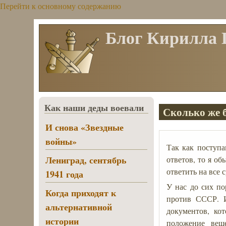
Перейти к основному содержанию
Блог Кирилла
Как наши деды воевали
Сколько же б
И снова «Звездные
войны»
Так как поступа
Лениград, сентябрь
ответов, то я о
ответить на все с
1941 года
У нас до сих п
Когда приходят к
против СССР. И
альтернативной
документов, ко
истории
положение вещ