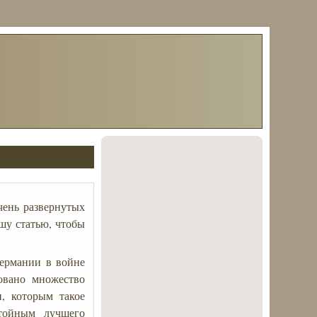
чень развернутых
шу статью, чтобы
Германии в войне
овано множество
, которым такое
тойным лучшего