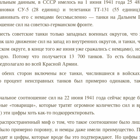
альным данным, в СССР имелось на 1 июня 1941 года 25 482
ановки СУ-5 (28 единиц) и телетанки ТТ-131 (55 единиц
сравнивать его с немцами бессмысленно — танки на Дальнем 
ошение сил на советско-германском фронте.
есть советские танки только западных военных округов, что 
ак шло движение сил на запад из внутренних округов, и танки, 
ском округе, в конце того же июня уже сражались с немцами), н
щую. Потому что получается 13 700 танков. То есть больш
едполагало во всей Красной Армии.
обеих сторон включены все танки, числившиеся в войсках
о процент неисправных танков был примерно одинаков, т
чальное соотношение сил на 22 июня 1941 года сейчас вроде б
ьные «товарищи», которые тратят огромное количество сил и 
) эти цифры хоть как-то подкорректировать.
распространенный миф о том, что такое соотношение было лиш
было примерно поровну, и немцы даже имели преимущество. П
дят и цифры, которые вроде бы это подтверждают. Но цифры 