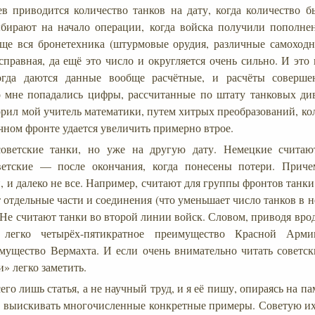
ев приводится количество танков на дату, когда количество 
бирают на начало операции, когда войска получили пополне
ще вся бронетехника (штурмовые орудия, различные самоходн
справная, да ещё это число и округляется очень сильно. И это
гда даются данные вообще расчётные, и расчёты соверше
о мне попадались цифры, рассчитанные по штату танковых див
орил мой учитель математики, путем хитрых преобразований, ко
чном фронте удается увеличить примерно втрое.
советские танки, но уже на другую дату. Немецкие считаю
ветские — после окончания, когда понесены потери. Прич
, и далеко не все. Например, считают для группы фронтов танк
 отдельные части и соединения (что уменьшает число танков в 
. Не считают танки во второй линии войск. Словом, приводя вр
легко четырёх-пятикратное преимущество Красной Арми
мущество Вермахта. И если очень внимательно читать советск
и» легко заметить.
его лишь статья, а не научный труд, и я её пишу, опираясь на пам
ду выискивать многочисленные конкретные примеры. Советую их