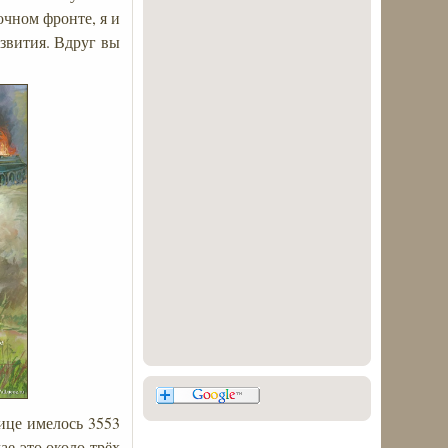
чном фронте, я и
азвития. Вдруг вы
ице имелось 3553
ае это около трёх