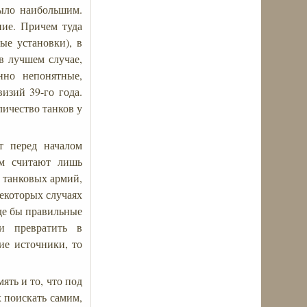
было наибольшим.
ние. Причем туда
ые установки), в
 в лучшем случае,
нно непонятные,
изий 39-го года.
личество танков у
т перед началом
ем считают лишь
и танковых армий,
некоторых случаях
оде бы правильные
и превратить в
ие источники, то
ять и то, что под
 поискать самим,