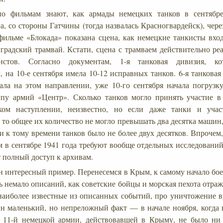
по фильмам знают, как армады немецких танков в сентяб
а, со стороны Гатчины (тогда назвалась Красногвардейск), чер
ильме «Блокада» показана сцена, как немецкие танкисты вход
градский трамвай. Кстати, сцена с трамваем действительно реа
истов. Согласно документам, 1-я танковая дивизия, к
, на 10-е сентября имела 10-12 исправных танков. 6-я танковая
ала на этом направлении, уже 10-го сентября начала погрузк
ппу армий «Центр». Сколько танков могло принять участие в
ком наступлении, неизвестно, но если даже танки и учас
 то общее их количество не могло превышать два десятка машин,
и к тому времени танков было не более двух десятков. Впрочем
 в сентябре 1941 года требуют вообще отдельных исследований,
т полный доступ к архивам.
н интересный пример. Перенесемся в Крым, к самому начало бое
ь немало описаний, как советские бойцы и морская пехота отраж
 наиболее известные из описанных событий, про уничтожение в
н маленький, но непреложный факт — в начале ноября, когда 
в 11-й немецкой армии, действовавшей в Крыму, не было ни