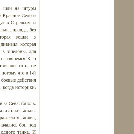
ре шли на штурм
ез Красное Село и
ят в Стрельну, и
льна, правда, без
оторая вошла в
 дивизия, которая
у в эшелоны, для
 начавшемся 8-го
твовали (что не
 потому что в 1-й
, боевые действия
 когда историки,
в за Севастополь.
али атаки танков.
ражеских танков,
начались бои под
 одного танка. И