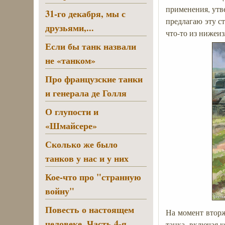
применения, утв
31-го декабря, мы с
предлагаю эту с
друзьями,...
что-то из нижеи
Если бы танк назвали
не «танком»
Про французские танки
и генерала де Голля
О глупости и
«Шмайсере»
Сколько же было
танков у нас и у них
Кое-что про "странную
войну"
Повесть о настоящем
На момент вторж
человеке. Часть 4-я
танка, включая 