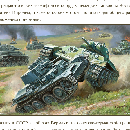
ерждают о каких-то мифических ордах немецких танков на Восто
татью. Впрочем, и всем остальным стоит почитать для общего р
зложенного не знали.
ения в СССР в войсках Вермахта на советско-германской гран
командирские (цифры «гуляют» у самих немцев, но в любом случ