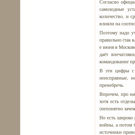
Согласно офици
самоходные уст
количество, и 
влияли на соотн
Поэтому надо уч
правильно (так к
е июня в Москов
даёт впечатляю
командование пр
В эти цифры с 
неисправные, н
пренебречь.
Впрочем, про на
хотя есть отдел
(непонятно зачем
Но есть широко 
войны, а потом 
источники приво