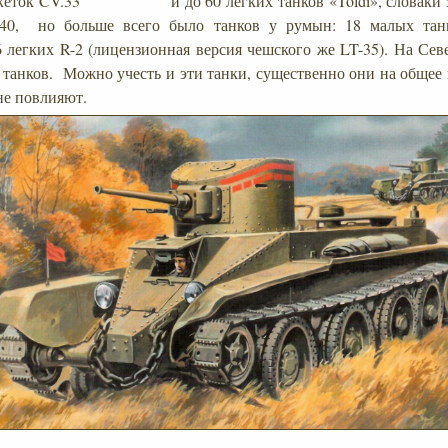
нкеток CV.33 и до 60 легких танков «Toldi», словаки з
.40, но больше всего было танков у румын: 18 малых тан
6 легких R-2 (лицензионная версия чешского же LT-35). На Се
танков. Можно учесть и эти танки, существенно они на общее к
 не повлияют.