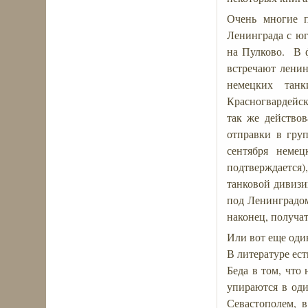
Очень многие 
Ленинграда с юг
на Пулково. В ф
встречают ленин
немецких танк
Красногвардейск
так же действов
отправки в гру
сентября немец
подтверждается),
танковой дивизи
под Ленинградом
наконец, получа
Или вот еще оди
В литературе ест
Беда в том, что
упираются в оди
Севастополем, 