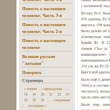
с половиной тыс
Повесть о настоящем
Из них Pz-I был
человеке. Часть 3-я
976 единиц, Pz-3
Повесть о настоящем
имелось 198 ком
было далеко не т
человеке. Часть 2-я
огнеметных тан
Повесть о настоящем
bataille B1. В
человеке
танков
Char de 
командирские) 
Великие русские
именовавшихся P
"латыши"
35S
(он же Pz.35
Поверить
Брестской крепо
Было ещё и девят
Страницы
744(e)) в состав
« первая
‹ предыдущая
…
числилось неско
18
19
20
21
22
23
число пять-шесть
24
25
26
…
следующая
Были еще, кон
›
последняя »