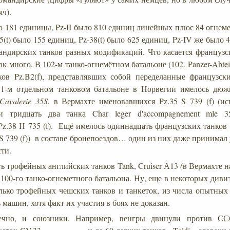
яч).
о 181 единицы, Pz-II было 810 единиц линейных плюс 84 огнеме
5(t) было 155 единиц, Pz-38(t) было 625 единиц, Pz-IV же было
андирских танков разных модификаций. Что касается французск
ак много. В 102-м танко-огнемётном батальоне (102. Panzer-Abteil
ков Pz.B2(f), представлявших собой переделанные французск
 211-м отдельном танковом батальоне в Норвегии имелось дю
Cavalerie 35S
, в Вермахте именовавшихся Pz.35 S 739 (f) (ис
и тридцать два танка Char leger d'accompagnement mle 
z.38 Н 735 (f). Ещё имелось одиннадцать французских танков
 S 739 (f)) в составе бронепоездов… один из них даже принимал
сти.
ь трофейных английских танков Tank, Cruiser
А13
(
в Вермахте н
е 100-го танко-огнеметного батальона. Ну, еще в некоторых див
лько трофейных чешских танков и танкеток, из числа опытных
 машин, хотя факт их участия в боях не доказан.
ечно, и союзники. Например, венгры двинули против СС