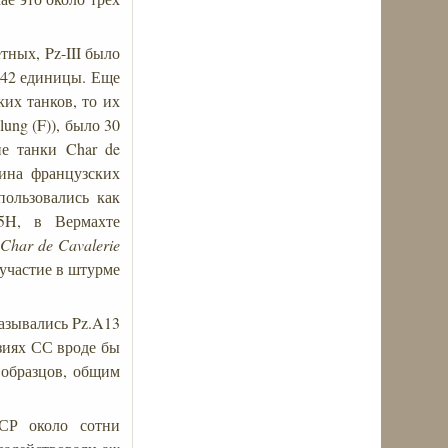
тных, Pz-III было
 442 единицы. Еще
их танков, то их
ung (F)), было 30
ие танки Char de
жина французских
пользовались как
35H, в Вермахте
Char de Cavalerie
 участие в штурме
азывались Pz.A13
изиях СС вроде бы
 образцов, общим
СР около сотни