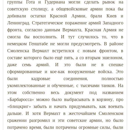
группы Гота и Гудериана могли сделать рывок на
советскую столицу, а общевойсковые армии пока бы
добивали остатки Красной Армии, брали Киев и
Ленинград. Стратегическое поражение армий Западного
фронта, согласно данным Вермахта, Красная Армия не
смогла бы восполнить. И тут случилось то, что в
немецком Генштабе не могли предусмотреть. В районе
Смоленска Вермахт встретился с новым фронтом, в
составе которого было ещё пять, а со вторым эшелоном,
даже семь армий. И это были не в спешке
сформированные и кое-как вооруженные войска. Это
были кадровые соединения, полностью
укомплектованные и обученные, с тысячами танков. На
этом собственно весь документ под названием
«Барбаросса» можно было выбрасывать в корзину, про
«блицкриг» забыть и начать придумывать, как воевать
дальше. И хотя Вермахт в жесточайшем Смоленском
сражении разгромил и эти советские армии, но было
потрачено время, были потрачены огромные силы, были