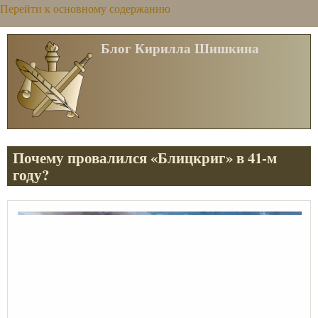
Перейти к основному содержанию
Блог Кирилла Шишкина
Почему провалился «Блицкриг» в 41-м
году?