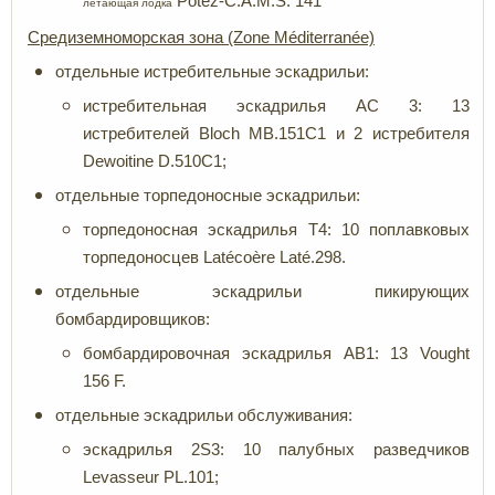
Potez-C.A.M.S. 141
летающая лодка
Средиземноморская
зона
(Zone Méditerranée)
отдельные истребительные эскадрильи:
истребительная эскадрилья AC 3: 13
истребителей Bloch MB.151C1 и 2 истребителя
Dewoitine D.510C1;
отдельные торпедоносные эскадрильи:
торпедоносная эскадрилья T4: 10 поплавковых
торпедоносцев Latécoère Laté.298.
отдельные эскадрильи пикирующих
бомбардировщиков:
бомбардировочная эскадрилья AB1: 13 Vought
156 F.
отдельные эскадрильи обслуживания:
эскадрилья 2S3: 10 палубных разведчиков
Levasseur PL.101;