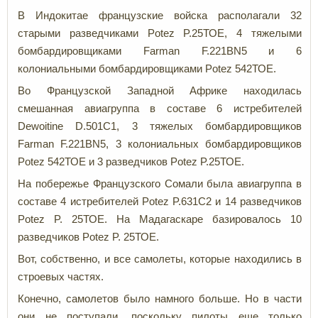
В Индокитае французские войска располагали 32
старыми разведчиками Potez P.25ТОЕ, 4 тяжелыми
бомбардировщиками Farman F.221BN5 и 6
колониальными бомбардировщиками Potez 542ТОЕ.
Во Французской Западной Африке находилась
смешанная авиагруппа в составе 6 истребителей
Dewoitine D.501C1, 3 тяжелых бомбардировщиков
Farman F.221BN5, 3 колониальных бомбардировщиков
Potez 542ТОЕ и 3 разведчиков Potez P.25ТОЕ.
На побережье Французского Сомали была авиагруппа в
составе 4 истребителей Potez P.631C2 и 14 разведчиков
Potez P. 25ТОЕ. На Мадагаскаре базировалось 10
разведчиков Potez P. 25ТОЕ.
Вот, собственно, и все самолеты, которые находились в
строевых частях.
Конечно, самолетов было намного больше. Но в части
они не поступали, поскольку пилоты еще только