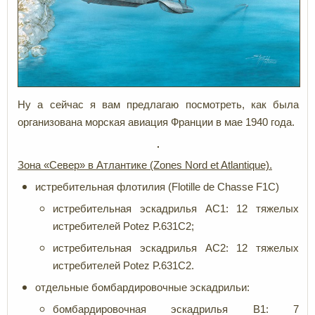
Ну а сейчас я вам предлагаю посмотреть, как была
организована морская авиация Франции в мае 1940 года.
Зона «Север
» в
Атлантике
(Zones Nord et Atlantique).
истребительная флотилия (Flotille de Chasse F1C)
истребительная эскадрилья AC1: 12 тяжелых
истребителей Potez P.631C2;
истребительная эскадрилья AC2: 12 тяжелых
истребителей Potez P.631C2.
отдельные бомбардировочные эскадрильи:
бомбардировочная эскадрилья B1: 7