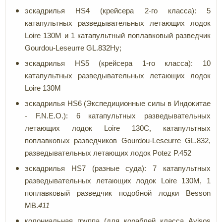
эскадрилья HS4 (крейсера 2-го класса): 5
катапультных разведывательных летающих лодок
Loire 130M и 1 катапультный поплавковый разведчик
Gourdou-Leseurre GL.832Hy;
эскадрилья HS5 (крейсера 1-го класса): 10
катапультных разведывательных летающих лодок
Loire 130M
эскадрилья HS6 (Экспедиционные силы в Индокитае
- F.N.E.O.): 6 катапультных разведывательных
летающих лодок Loire 130C, катапультных
поплавковых разведчиков Gourdou-Leseurre GL.832,
разведывательных летающих лодок Potez P.452
эскадрилья HS7 (разные суда): 7 катапультных
разведывательных летающих лодок Loire 130M, 1
поплавковый разведчик подобной лодки Besson
MB.
411
колониальная группа (для кораблей класса Avisos