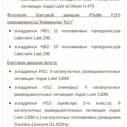
летающих лодки Lioré et Olivier H.470
Флотилия бортовой авиации (Flotille F1H)
гидроавианосец"Коммандан Тест"
эскадрилья HB1: 11 поплавковых торпедоносцев
Latécoère Laté.298;
эскадрилья HB2: 10 поплавковых торпедоносцев
Latécoère Laté.298.
Бортовая авиация флота:
эскадрилья HS1: 9 катапультных разведывательных
летающих лодок Loire 130M
эскадрилья HS2 (линкоры): 9 катапультных
разведывательных летающих лодок Loire 130M
эскадрилья HS3 (крейсера 2-го класса): 6
катапультных разведывательных летающих лодок
Loire 130M и 2 катапультных поплавковых разведчика
Gourdou-Leseurre GL.832Hy;