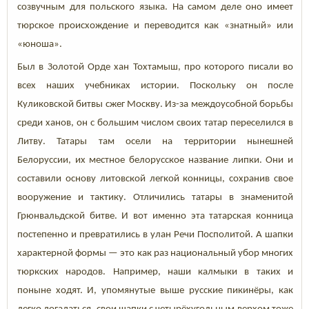
созвучным для польского языка. На самом деле оно имеет
тюрское происхождение и переводится как «знатный» или
«юноша».
Был в Золотой Орде хан Тохтамыш, про которого писали во
всех наших учебниках истории. Поскольку он после
Куликовской битвы сжег Москву. Из-за междоусобной борьбы
среди ханов, он с большим числом своих татар переселился в
Литву. Татары там осели на территории нынешней
Белоруссии, их местное белорусское название липки. Они и
составили основу литовской легкой конницы, сохранив свое
вооружение и тактику. Отличились татары в знаменитой
Грюнвальдской битве. И вот именно эта татарская конница
постепенно и превратились в улан Речи Посполитой. А шапки
характерной формы — это как раз национальный убор многих
тюркских народов. Например, наши калмыки в таких и
поныне ходят. И, упомянутые выше русские пикинёры, как