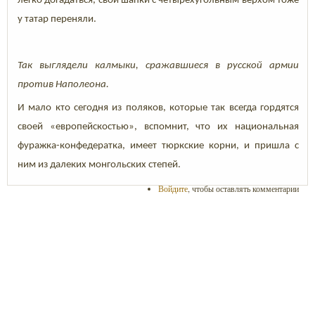
легко догадаться, свои шапки с четырёхугольным верхом тоже
у татар переняли.
Так выглядели калмыки, сражавшиеся в русской армии
против Наполеона.
И мало кто сегодня из поляков, которые так всегда гордятся
своей «европейскостью», вспомнит, что их национальная
фуражка-конфедератка, имеет тюркские корни, и пришла с
ним из далеких монгольских степей.
Войдите
, чтобы оставлять комментарии