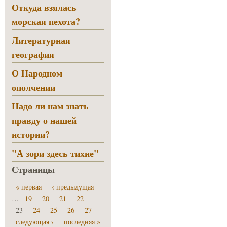
Откуда взялась
морская пехота?
Литературная
география
О Народном
ополчении
Надо ли нам знать
правду о нашей
истории?
"А зори здесь тихие"
Страницы
« первая
‹ предыдущая
…
19
20
21
22
23
24
25
26
27
следующая ›
последняя »