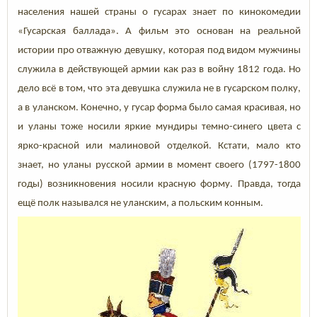
населения нашей страны о гусарах знает по кинокомедии
«Гусарская баллада». А фильм это основан на реальной
истории про отважную девушку, которая под видом мужчины
служила в действующей армии как раз в войну 1812 года. Но
дело всё в том, что эта девушка служила не в гусарском полку,
а в уланском. Конечно, у гусар форма было самая красивая, но
и уланы тоже носили яркие мундиры темно-синего цвета с
ярко-красной или малиновой отделкой. Кстати, мало кто
знает, но уланы русской армии в момент своего (1797-1800
годы) возникновения носили красную форму. Правда, тогда
ещё полк назывался не уланским, а польским конным.