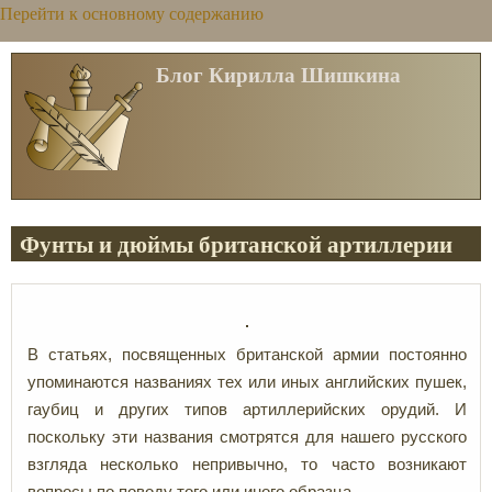
Перейти к основному содержанию
Блог Кирилла Шишкина
Фунты и дюймы британской артиллерии
В статьях, посвященных британской армии постоянно
упоминаются названиях тех или иных английских пушек,
гаубиц и других типов артиллерийских орудий. И
поскольку эти названия смотрятся для нашего русского
взгляда несколько непривычно, то часто возникают
вопросы по поводу того или иного образца.