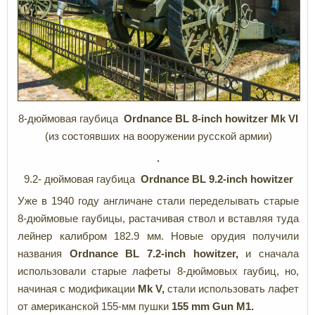
8-дюймовая гаубица
Ordnance
BL 8-
inch
howitze
r
Mk
VI
(из состоявших на вооружении русской армии)
9.2- дюймовая гаубица
Ordnance BL 9.2-inch howitzer
Уже в 1940 году англичане стали переделывать старые
8-дюймовые гаубицы, растачивая ствол и вставляя туда
лейнер калибром 182.9 мм. Новые орудия получили
названия
Ordnance BL 7.2-inch howitzer,
и сначала
использовали старые лафеты 8-дюймовых гаубиц, но,
начиная с модификации
Mk V,
стали использовать лафет
от американской 155-мм пушки
155 mm Gun M1.