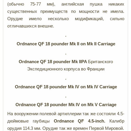
(обычно 75-77 мм), английская пушка никаких
существенных преимуществ по мощности не имела.
Орудие имело несколько модификаций, сильно
отличавшихся внешне.
Ordnance QF 18 pounder Mk II on
Mk I
I Carriage
Ordnance QF
18
pounder
Mk
II
PA
Британского
Экспедиционного корпуса во Франции
Ordnance QF 18 pounder Mk IV on
Mk IV Carriage
Ordnance QF 18 pounder Mk IV on
Mk V Carriage
На вооружении полевой артиллерии так же состояли 4.5-
дюймовые гаубицы
Ordnance QF 4.5-inch.
Калибр
орудия 114.3 мм. Орудие так же времен Первой Мировой.