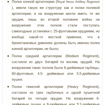
Полки конной артиллерии (
Royal
Horse
Artillery
Regiment
), имели такую же структуру как и полки полевой
артиллерии, и на вооружении могли иметь те же
орудия, лишь во второй половине войны на
вооружение этих полков стали поступать
самоходные установки с 25-фунтовыми орудиями, но
вообще какой-то жесткой привязки, что в
бронетанковых дивизиях должны быть именно полки
конной артиллерии, не было;
Полки средней артиллерии (Medium Regiment),
состояли из двух батарей по восемь орудий. На
вооружении таких полков были 6-дюймовые гаубицы,
60-фунтовые, 4.5- дюймовые или 5.5-дюймовые
пушки;
Полки тяжелой артиллерии (Heavy Regiment),
состояли из трех гаубичных и одной пушечной
батарей по четыре орудия. На вооружении 6-
дюймовые пушки и 8-дюймовые или 9.2-дюймовые