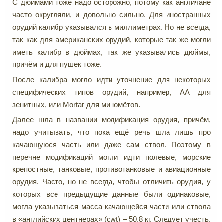
С дюймами тоже надо осторожно, потому как англичане
часто округляли, и довольно сильно. Для иностранных
орудий калибр указывался в миллиметрах. Но не всегда,
так как для американских орудий, которые так же могли
иметь калибр в дюймах, так же указывались дюймы,
причём и для пушек тоже.
После калибра могло идти уточнение для некоторых
специфических типов орудий, например, AA для
зенитных, или Mortar для миномётов.
Далее шла в названии модификация орудия, причём,
надо учитывать, что пока ещё речь шла лишь про
качающуюся часть или даже сам ствол. Поэтому в
перечне модификаций могли идти полевые, морские
крепостные, танковые, противотанковые и авиационные
орудия. Часто, но не всегда, чтобы отличить орудия, у
которых все предыдущие данные были одинаковые,
могла указываться масса качающейся части или ствола
в «английских центнерах» (cwt) – 50,8 кг. Следует учесть,