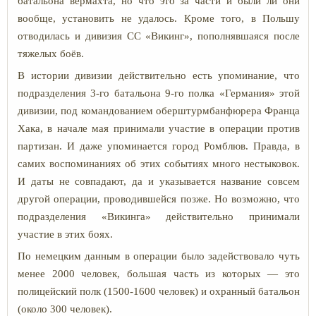
батальона вермахта, но что это за части и были ли они
вообще, установить не удалось. Кроме того, в Польшу
отводилась и дивизия СС «Викинг», пополнявшаяся после
тяжелых боёв.
В истории дивизии действительно есть упоминание, что
подразделения 3-го батальона 9-го полка «Германия» этой
дивизии, под командованием оберштурмбанфюрера Франца
Хака, в начале мая принимали участие в операции против
партизан. И даже упоминается город Ромблюв. Правда, в
самих воспоминаниях об этих событиях много нестыковок.
И даты не совпадают, да и указывается название совсем
другой операции, проводившейся позже. Но возможно, что
подразделения «Викинга» действительно принимали
участие в этих боях.
По немецким данным в операции было задействовало чуть
менее 2000 человек, большая часть из которых — это
полицейский полк (1500-1600 человек) и охранный батальон
(около 300 человек).