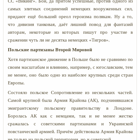
СС «Викинг». Бои, да притом успешные, против одного из
самых элитных соединений немецких вооруженных сил,
придают ещё больший ореол героизма полякам. Ну а то,
что дивизия танковая, даёт лишний повод для фантазий
авторам, некоторые из которых пишут про участие в
сражении чуть ли не десятка немецких «Тигров».
Польские партизаны Второй Мировой
Хотя партизанское движение в Польше было не сравнимо по
своим масштабам и влиянию, например, с югославским, тем
не менее, оно было одно из наиболее крупных среди стран
Европы.
Состояло польское Сопротивление из нескольких частей.
Самой крупной была Армия Крайова (АК), подчинявшаяся
эмигрантскому польскому правительству в Лондоне.
Боролась АК как с немцами, так и не менее жестко
сражалась с советскими партизанами и Украинской
повстанческой армией. Причём действовала Армия Крайова
не только на польской территории, но и советской.