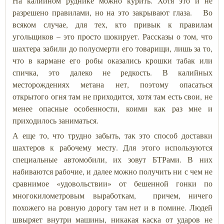
На калийном руднике можно курить. Хотя это и не
разрешено правилами, но на это закрывают глаза. Во
всяком случае, для тех, кто привык к правилам
угольщиков – это просто шокирует. Рассказы о том, что
шахтера забили до полусмерти его товарищи, лишь за то,
что в кармане его робы оказались крошки табак или
спичка, это далеко не редкость. В калийных
месторождениях метана нет, поэтому опасаться
открытого огня там не приходится, хотя там есть свои, не
менее опасные особенности, коими как раз мне и
приходилось заниматься.
А еще то, что трудно забыть, так это способ доставки
шахтеров к рабочему месту. Для этого используются
специальные автомобили, их зовут БТРами. В них
набиваются рабочие, и далее можно получить ни с чем не
сравнимое «удовольствии» от бешенной гонки по
многокилометровым выработкам, причем, ничего
похожего на ровную дорогу там нет и в помине. Людей
швыряет внутри машины, никакая каска от ударов не