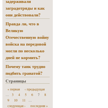
задерживали
заградотряды и как
они действовали?
Правда ли, что в
Великую
Отечественную войну
войска на передовой
могли по несколько
дней не кормить?
Почему танк трудно
подбить гранатой?
Страницы
« первая
‹ предыдущая
…
3
4
5
6
7
8
9
10
11
…
следующая ›
последняя »