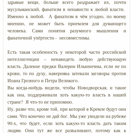
здравые вещи, больше всего раздражает их, почти
мусульманский, фанатизм в ненависти к любой власти.
Именно к любой. А фанатизм в чём угодно, по моему
мнению, не может быть приемлем для думающего
человека. Сами понятия разумного мышления и
фанатичной упёртости - несовместимы.
Есть такая особенность у некоторой части российской
интеллигенции – ненавидеть любую действующую
власть. Далекие предки Валерии Ильиничны, если не по
крови, то по духу, наверняка затевали заговоры против
Иоана Грозного и Петра Великого.
Вы когда-нибудь видели, чтобы Новодворская, и такие
как она, поддерживали хоть какую-то власть в нашей
стране? Я что-то не припомню.
Ну, разве что, кроме той, при которой в Кремле будут они
сами. Что конечно не дай бог. Мы уже увидели на рубеже
90-х, что будет, если хоть какую-то власть дать таким
людям. Они тут же все разваливают, потому как к