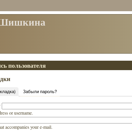
 Шишкина
сь пользователя
адки
вкладка)
Забыли пароль?
*
dress or username.
hat accompanies your e-mail.