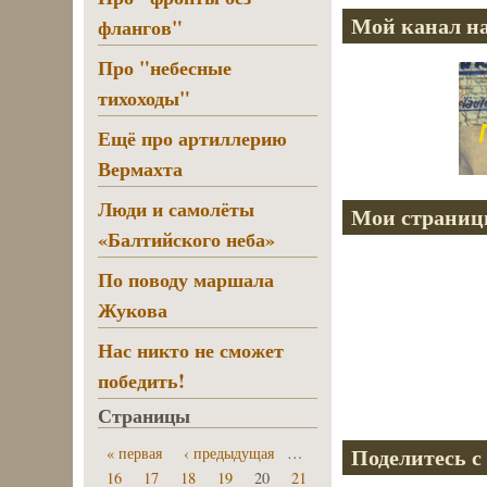
Мой канал на
флангов"
Про "небесные
тихоходы"
Ещё про артиллерию
Вермахта
Люди и самолёты
Мои страниц
«Балтийского неба»
По поводу маршала
Жукова
Нас никто не сможет
победить!
Страницы
Поделитесь с
« первая
‹ предыдущая
…
16
17
18
19
20
21