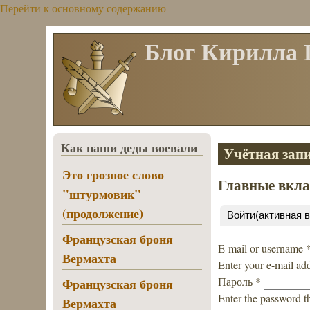
Перейти к основному содержанию
Блог Кирилла
Как наши деды воевали
Учётная запи
Это грозное слово
Главные вкл
"штурмовик"
(продолжение)
Войти
(активная 
Французская броня
E-mail or username
Вермахта
Enter your e-mail ad
Пароль
*
Французская броня
Enter the password t
Вермахта