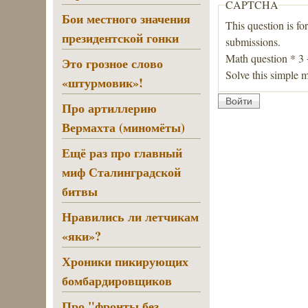
CAPTCHA
Бои местного значения
This question is fo
президентской гонки
submissions.
Math question
*
3
Это грозное слово
Solve this simple m
«штурмовик»!
Про артиллерию
Вермахта (миномёты)
Ещё раз про главный
миф Сталинградской
битвы
Нравились ли летчикам
«яки»?
Хроники пикирующих
бомбардировщиков
Про "фронты без