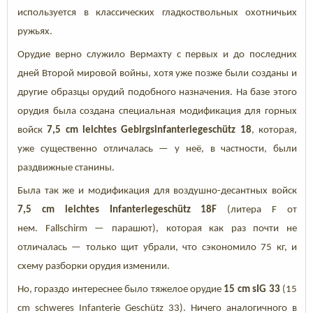
используется в классических гладкоствольных охотничьих
ружьях.
Орудие верно служило Вермахту с первых и до последних
дней Второй мировой войны, хотя уже позже были созданы и
другие образцы орудий подобного назначения. На базе этого
орудия была создана специальная модификация для горных
войск
7,5 cm leichtes Gebirgsinfanteriegeschütz 18
, которая,
уже существенно отличалась — у неё, в частности, были
раздвижные станины.
Была так же и модификация для воздушно-десантных войск
7,5 cm leichtes Infanteriegeschütz 18F
(литера F от
нем. Fallschirm — парашют), которая как раз почти не
отличалась — только щит убрали, что сэкономило 75 кг, и
схему разборки орудия изменили.
Но, гораздо интереснее было тяжелое орудие
15 cm sIG 33
(15
cm schweres Infanterie Geschütz 33). Ничего аналогичного в