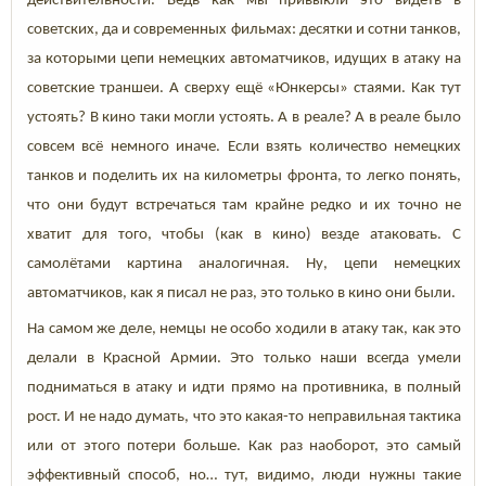
действительности. Ведь как мы привыкли это видеть в
советских, да и современных фильмах: десятки и сотни танков,
за которыми цепи немецких автоматчиков, идущих в атаку на
советские траншеи. А сверху ещё «Юнкерсы» стаями. Как тут
устоять? В кино таки могли устоять. А в реале? А в реале было
совсем всё немного иначе. Если взять количество немецких
танков и поделить их на километры фронта, то легко понять,
что они будут встречаться там крайне редко и их точно не
хватит для того, чтобы (как в кино) везде атаковать. С
самолётами картина аналогичная. Ну, цепи немецких
автоматчиков, как я писал не раз, это только в кино они были.
На самом же деле, немцы не особо ходили в атаку так, как это
делали в Красной Армии. Это только наши всегда умели
подниматься в атаку и идти прямо на противника, в полный
рост. И не надо думать, что это какая-то неправильная тактика
или от этого потери больше. Как раз наоборот, это самый
эффективный способ, но… тут, видимо, люди нужны такие