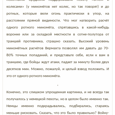
колесами» (у миномётов нет колес, но так говорят) и до
ротных, которые вели огонь практически в упор, на
расстоянии прямой видимости. Что мог натворить расчёт
одного ротного миномёта, спрятавшись в какой-нибудь
воронке или за складкой местности в сотне-полутора от
траншей противника, страшно сказать. Высокий уровень
миномётных расчётов Вермахта позволял им давать до 70-
80% точных попаданий, и представьте себе, если к вам в
траншею, где бойцы ждут атаки, падает за минуту более двух
десятков мин. Можно, пожалуй, и целый взвод положить. И
это от одного ротного миномёта.
Конечно, это слишком упрощенная картинка, и не всегда так
получалось у немецкой пехоты, но в целом было именно так.
Немцы именно подкрадывались, подбирались, стараясь
меньше рисковать. Сказать, что это было правильно? Войну-