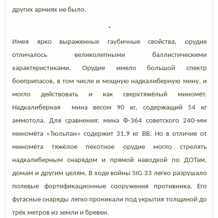
других армиях не было.
Имея ярко выраженные гаубичные свойства, орудие
отличалось великолепными баллистическими
характеристиками. Орудие имело большой спектр
боеприпасов, в том числе и мощную надкалиберную мину, и
могло действовать и как сверхтяжёлый миномёт.
Надкалиберная мина весом 90 кг, содержащий 54 кг
аммотола. Для сравнения: мина Ф-364 советского 240-мм
миномёта «Тюльпан» содержит 31,9 кг ВВ. Но в отличие от
миномёта тяжёлое пехотное орудие могло стрелять
надкалиберным снарядом и прямой наводкой по ДОТам,
домам и другим целям. В ходе войны SIG 33 легко разрушало
полевые фортификационные сооружения противника. Его
фугасные снаряды легко проникали под укрытия толщиной до
трёх метров из земли и бревен.