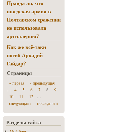
Правда ли, что
шведская армия в
Полтавском сражении
не использовала
артиллерию?
Как же всё-таки
погиб Аркадий
Гайдар?
Страницы
« первая
‹ предыдущая
…
4
5
6
7
8
9
10
11
12
…
следующая ›
последняя »
Разделы сайта
Мой блог