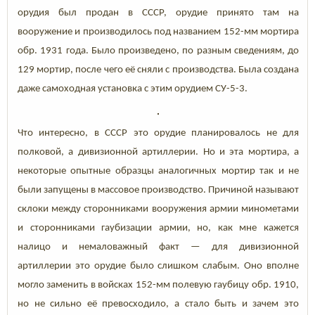
орудия был продан в СССР, орудие принято там на
вооружение и производилось под названием 152-мм мортира
обр. 1931 года. Было произведено, по разным сведениям, до
129 мортир, после чего её сняли с производства. Была создана
даже самоходная установка с этим орудием СУ-5-3.
Что интересно, в СССР это орудие планировалось не для
полковой, а дивизионной артиллерии. Но и эта мортира, а
некоторые опытные образцы аналогичных мортир так и не
были запущены в массовое производство. Причиной называют
склоки между сторонниками вооружения армии минометами
и сторонниками гаубизации армии, но, как мне кажется
налицо и немаловажный факт — для дивизионной
артиллерии это орудие было слишком слабым. Оно вполне
могло заменить в войсках 152-мм полевую гаубицу обр. 1910,
но не сильно её превосходило, а стало быть и зачем это