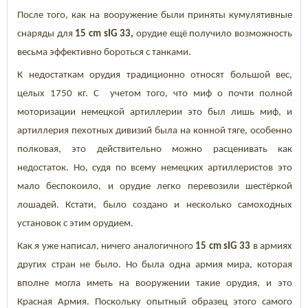
После того, как на вооружение были приняты кумулятивные
снаряды для
15 cm sIG 33,
орудие ещё получило возможность
весьма эффективно бороться с танками.
К недостаткам орудия традиционно относят большой вес,
целых 1750 кг. С учетом того, что миф о почти полной
моторизации немецкой артиллерии это был лишь миф, и
артиллерия пехотных дивизий была на конной тяге, особенно
полковая, это действительно можно расценивать как
недостаток. Но, судя по всему немецких артиллеристов это
мало беспокоило, и орудие легко перевозили шестёркой
лошадей. Кстати, было создано и несколько самоходных
установок с этим орудием.
Как я уже написал, ничего аналогичного
15 cm sIG 33
в армиях
других стран не было. Но была одна армия мира, которая
вполне могла иметь на вооружении такие орудия, и это
Красная Армия. Поскольку опытный образец этого самого