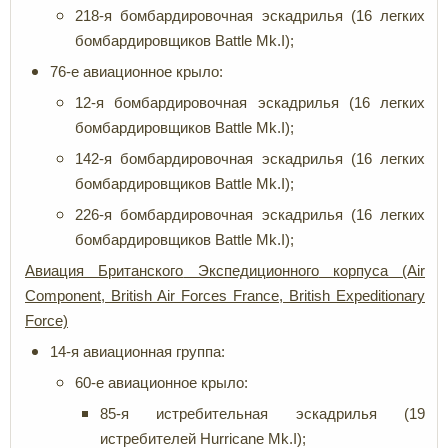
218-я бомбардировочная эскадрилья (16 легких
бомбардировщиков Battle Mk.I);
76-е авиационное крыло:
12-я бомбардировочная эскадрилья (16 легких
бомбардировщиков Battle Mk.I);
142-я бомбардировочная эскадрилья (16 легких
бомбардировщиков Battle Mk.I);
226-я бомбардировочная эскадрилья (16 легких
бомбардировщиков Battle Mk.I);
Авиация Британского
Экспедиционного
корпуса (Air
Component, British Air Forces France, British Expeditionary
Force)
14-я авиационная группа:
60-е авиационное крыло:
85-я истребительная эскадрилья (19
истребителей Hurricane Mk.I);