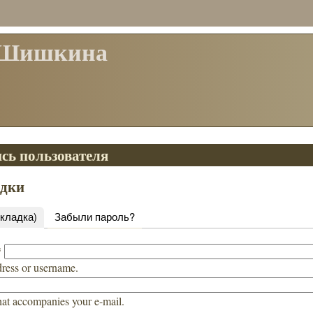
 Шишкина
сь пользователя
адки
вкладка)
Забыли пароль?
*
dress or username.
hat accompanies your e-mail.