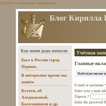
Перейти к основному содержанию
Блог Кирилла
Как наши деды воевали
Учётная запи
Был в России город
Главные вкл
Пернов..
Войти
(активная 
В интересное время мы
живём
E-mail or username
Кстати, об
Enter your e-mail ad
Пароль
*
Ахеджаковой,
Enter the password t
Басилашвили и др.