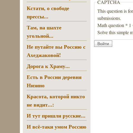
CAPTCHA
Кстати, о свободе
This question is fo
прессы...
submissions.
Math question
*
1
Там, на шахте
Solve this simple m
угольной...
Не путайте вы Россию с
Ахеджаковой!
Дорога к Храму...
Есть в России деревня
Низино
Красота, которой никто
не видит...:
И тут пришли русские...
И всё-таки умом Россию