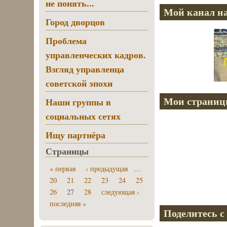
не понять...
Мой канал на
Город дворцов
Проблема
управленческих кадров.
Взгляд управленца
советской эпохи
Мои страниц
Наши группы в
социальных сетях
Ищу партнёра
Страницы
« первая
‹ предыдущая
…
20
21
22
23
24
25
26
27
28
следующая ›
последняя »
Поделитесь с