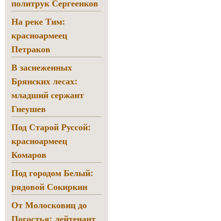
политрук Сергеенков
На реке Тим:
красноармеец
Петраков
В заснеженных
Брянских лесах:
младший сержант
Гнеушев
Под Старой Руссой:
красноармеец
Комаров
Под городом Белый:
рядовой Сокиркин
От Молосковиц до
Погостья: лейтенант