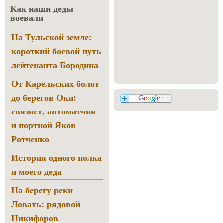
Как наши деды
воевали
На Тульской земле:
короткий боевой путь
лейтенанта Бородина
От Карельских болот
до берегов Оки:
связист, автоматчик
и портной Яков
Ротченко
История одного полка
и моего деда
На берегу реки
Ловать: рядовой
Никифоров