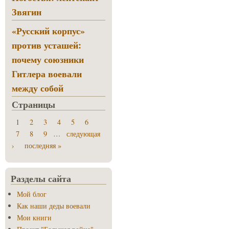
Звягин
«Русский корпус»
против усташей:
почему союзники
Гитлера воевали
между собой
Страницы
1
2
3
4
5
6
7
8
9
…
следующая
›
последняя »
Разделы сайта
Мой блог
Как наши деды воевали
Мои книги