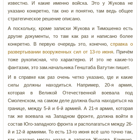
известно. И какие именно войска. Это у Жукова не
указано конкретно, так оно и понятно, там ведь общее
стратегическое решение описано.
А поскольку, кроме записки Жукова и Тимошенко есть
другие документы, то там как раз и написано более
конкретно. В первую очередь это, конечно,
справка о
развертывании вооруженных сил от 13-го июня
. Причём
тоже рукописная, что характерно. И это не какие-то
фантазии, это зам.начальника Генштаба Ватутин пишет.
И в справке как раз очень четко указано, где и какие
силы должны находиться. Например, 20-я армия,
которая в Великой Отечественной воевала под
Смоленском, на самом деле должна была находиться на
границе, между 5-й и 6-й армией. А 21-я армия, которая
так же воевала на Западном фронте, должна войти в
состав Юго-западного фронта и располагаться между 26-
й и 12-й армиями. То есть 13-го июня всё шло точно так,
как указано месяц назад в записке Жукова. Конечно,