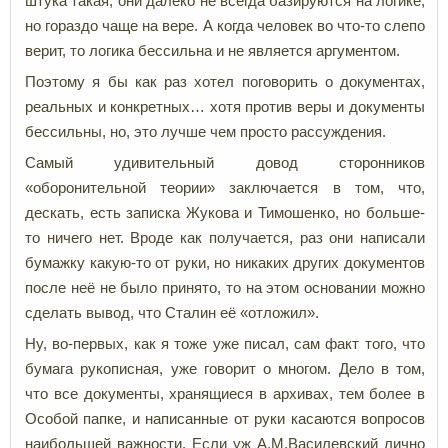
штука такая, они далеко не всегда базируются на логике,
но гораздо чаще на вере. А когда человек во что-то слепо
верит, то логика бессильна и не является аргументом.
Поэтому я бы как раз хотел поговорить о документах,
реальных и конкретных… хотя против веры и документы
бессильны, но, это лучше чем просто рассуждения.
Самый удивительный довод сторонников
«оборонительной теории» заключается в том, что,
дескать, есть записка Жукова и Тимошенко, но больше-
то ничего нет. Вроде как получается, раз они написали
бумажку какую-то от руки, но никаких других документов
после неё не было принято, то на этом основании можно
сделать вывод, что Сталин её «отложил».
Ну, во-первых, как я тоже уже писал, сам факт того, что
бумага рукописная, уже говорит о многом. Дело в том,
что все документы, хранящиеся в архивах, тем более в
Особой папке, и написанные от руки касаются вопросов
наибольшей важности. Если уж А.М.Василевский лично