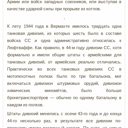
Армии или войск западных союзников, или выступая в
качестве ударной силы при прорыве из котлов.
К лету 1944 года в Вермахте имелось тридцать одна
танковая дивизия, из которых шесть было в составе
войска СС и одна административно относилась к
Люфтваффе. Как правило, в 44-м году дивизии СС, хотя
формально и имели общие штаты с армейскими для
танковых дивизий, от армейских реально отличались.
Практически во всех танковых дивизиях СС в
мотопехотных полках было по три батальона, мог
включаться дивизион штурмовых орудий, дивизион
химических миномётов, было больше
бронетранспортёров — обычно по одному батальону в
каждом из полков.
Штаты дивизий менялись с осени 43-го года и до конца
44-го несколько раз, в результате все дивизии по-
прежнему имели различный состав. По сути, на новые