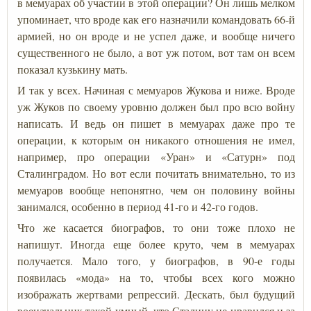
в мемуарах об участии в этой операции? Он лишь мелком
упоминает, что вроде как его назначили командовать 66-й
армией, но он вроде и не успел даже, и вообще ничего
существенного не было, а вот уж потом, вот там он всем
показал кузькину мать.
И так у всех. Начиная с мемуаров Жукова и ниже. Вроде
уж Жуков по своему уровню должен был про всю войну
написать. И ведь он пишет в мемуарах даже про те
операции, к которым он никакого отношения не имел,
например, про операции «Уран» и «Сатурн» под
Сталинградом. Но вот если почитать внимательно, то из
мемуаров вообще непонятно, чем он половину войны
занимался, особенно в период 41-го и 42-го годов.
Что же касается биографов, то они тоже плохо не
напишут. Иногда еще более круто, чем в мемуарах
получается. Мало того, у биографов, в 90-е годы
появилась «мода» на то, чтобы всех кого можно
изображать жертвами репрессий. Дескать, был будущий
военачальник такой умный, что Сталину не нравился и за