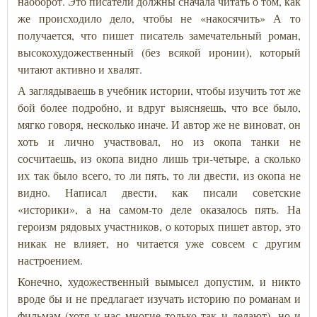
наоборот. Это писатели должны сначала читать о том, как
же происходило дело, чтобы не «накосячить» А то
получается, что пишет писатель замечательный роман,
высокохудожественный (без всякой иронии), который
читают активно и хвалят.
А заглядываешь в учебник истории, чтобы изучить тот же
бой более подробно, и вдруг выясняешь, что все было,
мягко говоря, несколько иначе. И автор же не виноват, он
хоть и лично участвовал, но из окопа танки не
сосчитаешь, из окопа видно лишь три-четыре, а сколько
их так было всего, то ли пять, то ли двести, из окопа не
видно. Написал двести, как писали советские
«историки», а на самом-то деле оказалось пять. На
героизм рядовых участников, о которых пишет автор, это
никак не влияет, но читается уже совсем с другим
настроением.
Конечно, художественный вымысел допустим, и никто
вроде бы и не предлагает изучать историю по романам и
фильмам (хотя у нас многие только так и делают), но и