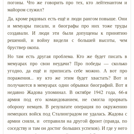
погоны. Что же говорить про тех, кто лейтенантом и
майором служил?
Да, кроме рядовых есть ещё и люди рангом повыше. Они
и мемуары писали, и биографы про них тоже труды
создавали. И люди эти были допущены к принятию
решений, и войну видели с большей высоты, чем
бруствер окопа.
Но там есть другая проблема. Кто же будет писать в
мемуарах про свои неудачи? Про победы — сколько
угодно, да ещё и приписать себе можно. А вот про
поражения... ну кто же этим будет хвастать? Вот и
получаются в мемуарах одни обрывки биографий. Вот я
недавно Жадова упоминал. В октябре 1942 года, 66-я
армия под его командованием, не смогла прорвать
оборону немцев. В результате операция по окружению
немецких войск под Сталинградом не удалась. Жадова с
армии сняли, и отправили на другой фронт (правда, по
соседству и там он достиг больших успехов). И где у него