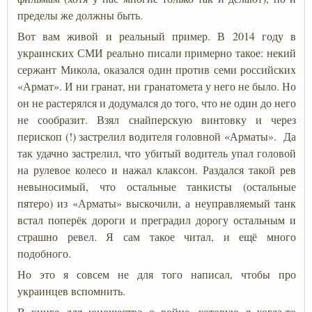
пределы же должны быть.
Вот вам живой и реальный пример. В 2014 году в
украинских СМИ реально писали примерно такое: некий
сержант Микола, оказался один против семи российских
«Армат». И ни гранат, ни гранатомета у него не было. Но
он не растерялся и додумался до того, что не один до него
не сообразит. Взял снайперскую винтовку и через
перископ (!) застрелил водителя головной «Арматы». Да
так удачно застрелил, что убитый водитель упал головой
на рулевое колесо и нажал клаксон. Раздался такой рев
невыносимый, что остальные танкисты (остальные
пятеро) из «Арматы» выскочили, а неуправляемый танк
встал поперёк дороги и преградил дорогу остальным и
страшно ревел. Я сам такое читал, и ещё много
подобного.
Но это я совсем не для того написал, чтобы про
украинцев вспомнить.
В книге для юношества о войне, которую я когда-то