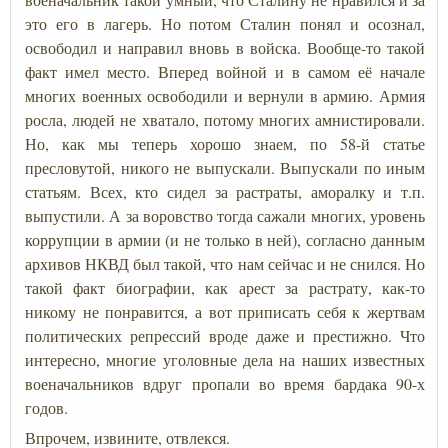
это его в лагерь. Но потом Сталин понял и осознал,
освободил и направил вновь в войска. Вообще-то такой
факт имел место. Вперед войной и в самом её начале
многих военных освободили и вернули в армию. Армия
росла, людей не хватало, потому многих амнистировали.
Но, как мы теперь хорошо знаем, по 58-й статье
пресловутой, никого не выпускали. Выпускали по иным
статьям. Всех, кто сидел за растраты, аморалку и т.п.
выпустили. А за воровство тогда сажали многих, уровень
коррупции в армии (и не только в ней), согласно данным
архивов НКВД был такой, что нам сейчас и не снился. Но
такой факт биографии, как арест за растрату, как-то
никому не понравится, а вот приписать себя к жертвам
политических репрессий вроде даже и престижно. Что
интересно, многие уголовные дела на наших известных
военачальников вдруг пропали во время бардака 90-х
годов.
Впрочем, извините, отвлекся.