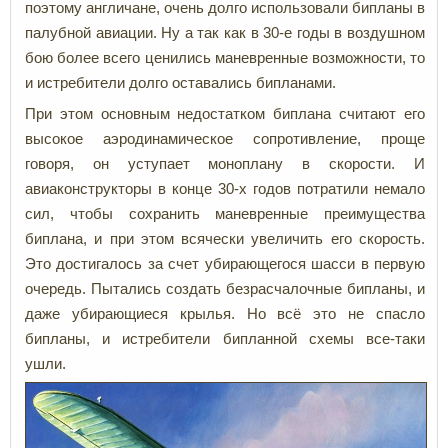
поэтому англичане, очень долго использовали бипланы в
палубной авиации. Ну а так как в 30-е годы в воздушном
бою более всего ценились маневренные возможности, то
и истребители долго оставались бипланами.
При этом основным недостатком биплана считают его
высокое аэродинамическое сопротивление, проще
говоря, он уступает моноплану в скорости. И
авиаконструкторы в конце 30-х годов потратили немало
сил, чтобы сохранить маневренные преимущества
биплана, и при этом всячески увеличить его скорость.
Это достигалось за счет убирающегося шасси в первую
очередь. Пытались создать безрасчалочные бипланы, и
даже убирающиеся крылья. Но всё это не спасло
бипланы, и истребители бипланной схемы все-таки
ушли.