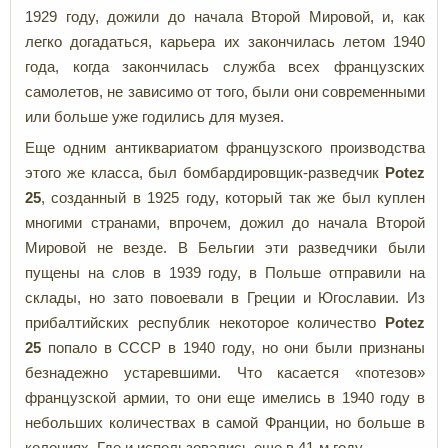
1929 году, дожили до начала Второй Мировой, и, как
легко догадаться, карьера их закончилась летом 1940
года, когда закончилась служба всех французских
самолетов, не зависимо от того, были они современными
или больше уже годились для музея.
Еще одним антиквариатом французского производства
этого же класса, был бомбардировщик-разведчик
Potez
25
, созданный в 1925 году, который так же был куплен
многими странами, впрочем, дожил до начала Второй
Мировой не везде. В Бельгии эти разведчики были
пущены на слов в 1939 году, в Польше отправили на
склады,
но зато повоевали в Греции и Югославии. Из
прибалтийских республик некоторое количество
Potez
25
попало в СССР в 1940 году, но они были признаны
безнадежно устаревшими. Что касается «потезов»
французской армии, то они еще имелись в 1940 году в
небольших количествах в самой Франции, но больше в
колониях. Где и использовались еще в 41-м году.