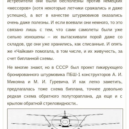
истребители они были бесполезны против немецких
«мессеров» (хотя некоторые летчики сражались и даже
успешно), а вот в качестве штурмовиков оказались
очень даже полезны. И если воевали они немного, то это
связано лишь с тем, что сами самолеты были уже
сильно изношены – их вытаскивали порой даже со
складов, где они уже хранились, как списанные. И опять
же «Чайкам» помогала, в том числе, и их живучесть, за
счет бипланной схемы.
Не многие знают, но в СССР был проект пикирующего
бронированного штурмовика ПБШ-1 конструкторов А. И.
Микояна и М. И. Гуревича. И как легко заметить,
предлагалась тоже схема биплана, точнее довольно
редкая схема обратного полутораплана, да еще и с
крылом обратной стреловидности..