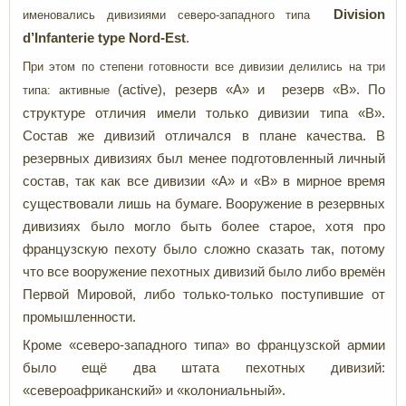
Division
именовались дивизиями северо-западного типа
d’Infanterie type Nord-Est
.
При этом по степени готовности все дивизии делились на три
(active), резерв «А» и резерв «В». По
типа: активные
структуре отличия имели только дивизии типа «В».
Состав же дивизий отличался в плане качества. В
резервных дивизиях был менее подготовленный личный
состав, так как все дивизии «А» и «В» в мирное время
существовали лишь на бумаге. Вооружение в резервных
дивизиях было могло быть более старое, хотя про
французскую пехоту было сложно сказать так, потому
что все вооружение пехотных дивизий было либо времён
Первой Мировой, либо только-только поступившие от
промышленности.
Кроме «северо-западного типа» во французской армии
было ещё два штата пехотных дивизий:
«североафриканский» и «колониальный».