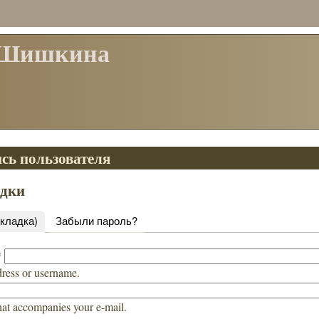
 Шишкина
сь пользователя
адки
вкладка)
Забыли пароль?
*
dress or username.
hat accompanies your e-mail.