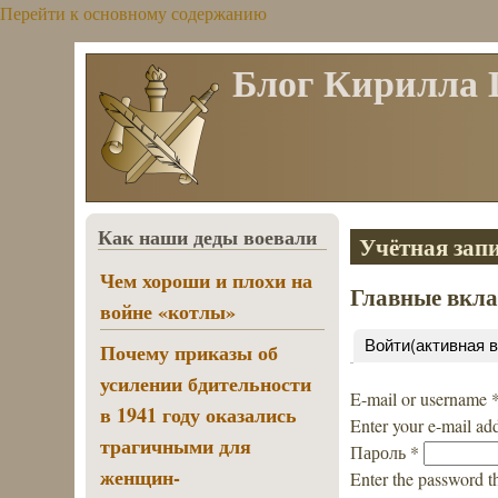
Перейти к основному содержанию
Блог Кирилла
Как наши деды воевали
Учётная запи
Чем хороши и плохи на
Главные вкл
войне «котлы»
Войти
(активная 
Почему приказы об
усилении бдительности
E-mail or username
в 1941 году оказались
Enter your e-mail ad
трагичными для
Пароль
*
женщин-
Enter the password t