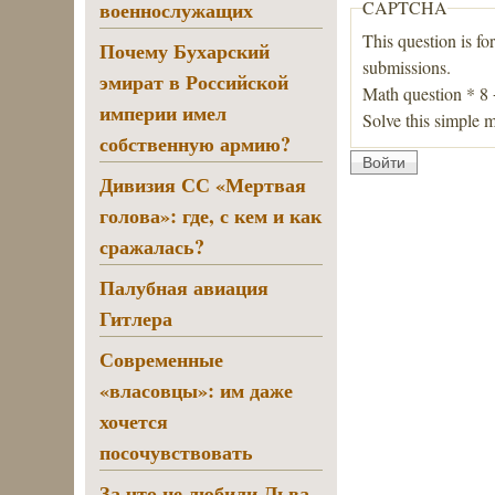
военнослужащих
CAPTCHA
This question is fo
Почему Бухарский
submissions.
эмират в Российской
Math question
*
8
империи имел
Solve this simple m
собственную армию?
Дивизия СС «Мертвая
голова»: где, с кем и как
сражалась?
Палубная авиация
Гитлера
Современные
«власовцы»: им даже
хочется
посочувствовать
За что не любили Льва