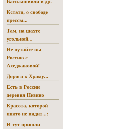
Басилашвили и др.
Кстати, о свободе
прессы...
Там, на шахте
угольной...
Не путайте вы
Россию с
Ахеджаковой!
Дорога к Храму...
Есть в России
деревня Низино
Красота, которой
никто не видит...:
И тут пришли