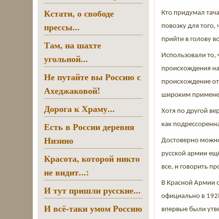
Кстати, о свободе
Кто придумал тача
прессы...
повозку для того,
прийти в голову в
Там, на шахте
Использовали то, 
угольной...
происхождения на
Не путайте вы Россию с
происхождение от 
Ахеджаковой!
широким примене
Дорога к Храму...
Хотя по другой ве
Есть в России деревня
как подрессоренна
Низино
Достоверно можно
русской армии ещ
Красота, которой никто
все, и говорить п
не видит...:
В Красной Армии 
И тут пришли русские...
официально в 1928
И всё-таки умом Россию
впервые были утв