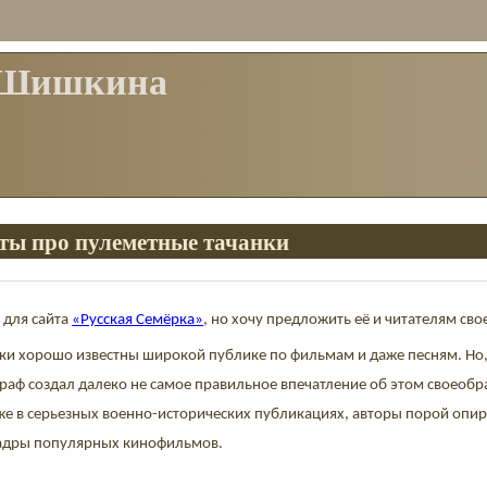
 Шишкина
ы про пулеметные тачанки
л для сайта
«Русская Семёрка»
, но хочу предложить её и читателям сво
ки хорошо известны широкой публике по фильмам и даже песням. Но, 
раф создал далеко не самое правильное впечатление об этом своеоб
же в серьезных военно-исторических публикациях, авторы порой опир
кадры популярных кинофильмов.