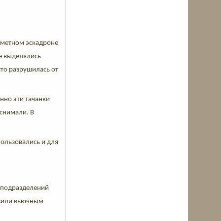
еметном эскадроне
е выделялись
сто разрушилась от
нно эти тачанки
 снимали. В
ользовались и для
х подразделений
озили вьючным