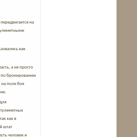
 передвигается на
 пулеметными
ьзовались как
асть, а не просто
ты по бронированию
 на поле боя
ие.
 для
а пулеметных
так как в
й штат
сть человек и