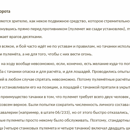
.
ворота
яются зрителю, как некое подвижное средство, которое стремительно
вернувшись прямо перед противником (пулемет же сзади установлен),
жает врагов десятками.
я всякое, и бой часто идёт не по уставам и правилам, но тачанки испол
 пулемёта, а не для того, чтобы с них вести огонь.
и на ходу вообще невозможно, если, конечно, есть желание куда-то поп
а с тачанки опасна и для расчёта, и для лошадей. Проводились опы
дей в любом случае спрятать невозможно. Потому пулемётные расчёты
 устанавливали его на позиции, а лошадей с тачанкой прятали в укрыт
 преимущество тачанки в том, что пулемет требует всего двух человек
совсем верное. Были попытки сократить численность личного состав
авалерии (например, в штате 06/233), но от этого быстро отказались, 
овые пулеметы просто некому было обслуживать. Поэтому, стандартны
а (четыре станковых пулемета и четыре тачанки) включал двадцать ше