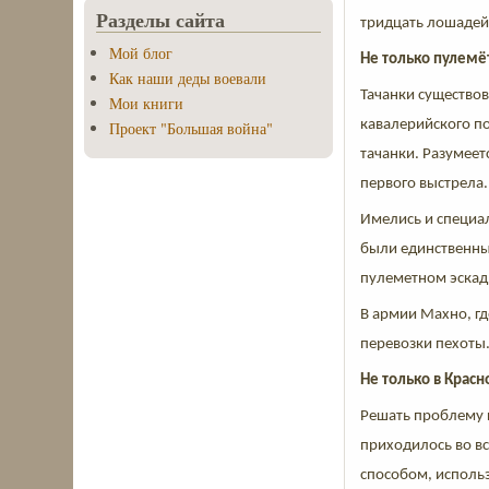
Разделы сайта
тридцать лошадей, 
Мой блог
Не только пулем
Как наши деды воевали
Тачанки существо
Мои книги
кавалерийского п
Проект "Большая война"
тачанки. Разумеет
первого выстрела.
Имелись и специа
были единственным
пулеметном эскадр
В армии Махно, г
перевозки пехоты
Не только в Крас
Решать проблему 
приходилось во в
способом, исполь