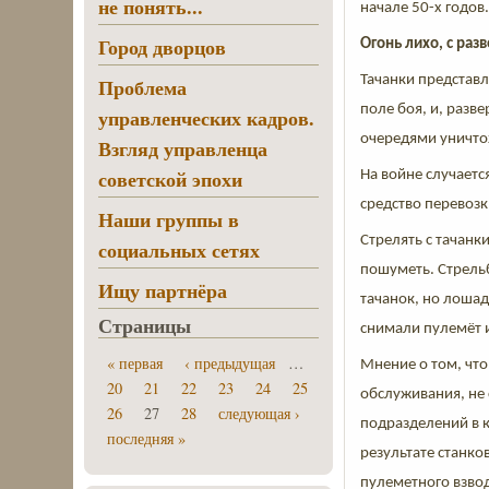
не понять...
начале 50-х годов
Город дворцов
Огонь лихо, с раз
Тачанки представл
Проблема
поле боя, и, раз
управленческих кадров.
очередями уничто
Взгляд управленца
советской эпохи
На войне случаетс
средство перевозки
Наши группы в
Стрелять с тачанк
социальных сетях
пошуметь. Стрельб
Ищу партнёра
тачанок, но лоша
Страницы
снимали пулемёт и
« первая
‹ предыдущая
…
Мнение о том, что
20
21
22
23
24
25
обслуживания, не 
26
27
28
следующая ›
подразделений в к
последняя »
результате станк
пулеметного взвод