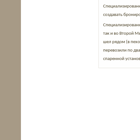
Специализированн
создавать бронир
Специализированн
так и во Второй М
шел рядом (в пехо
перевозили по дв
спаренной устано