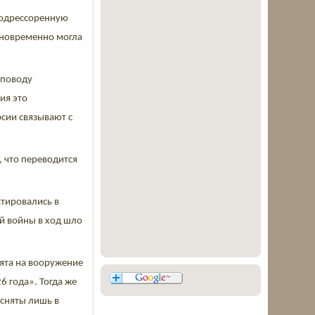
 подрессоренную
дновременно могла
 поводу
ия это
рсии связывают с
 что переводится
тировались в
й войны в ход шло
ята на вооружение
6 года». Тогда же
 сняты лишь в