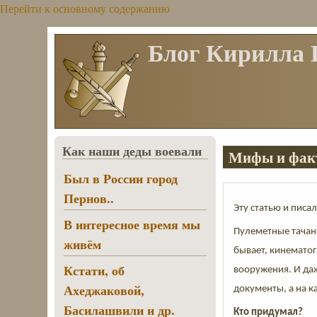
Перейти к основному содержанию
Блог Кирилла
Как наши деды воевали
Мифы и факт
Был в России город
Пернов..
Эту статью и писа
В интересное время мы
Пулеметные тачан
живём
бывает, кинематог
Кстати, об
вооружения. И да
Ахеджаковой,
документы, а на 
Басилашвили и др.
Кто придумал?