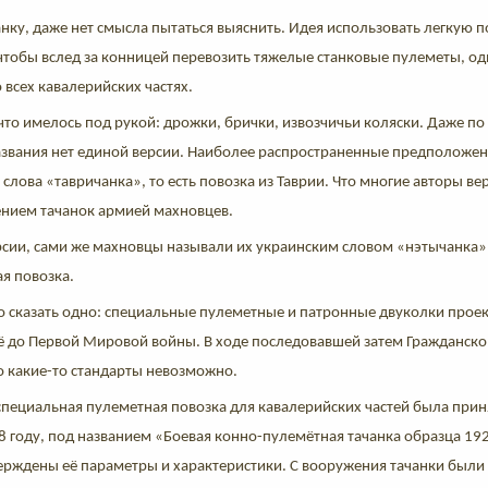
нку, даже нет смысла пытаться выяснить. Идея использовать легкую
 чтобы вслед за конницей перевозить тяжелые станковые пулеметы, о
о всех кавалерийских частях.
что имелось под рукой: дрожки, брички, извозчичьи коляски. Даже по
звания нет единой версии. Наиболее распространенные предположен
слова «тавричанка», то есть повозка из Таврии. Что многие авторы ве
нием тачанок армией махновцев.
рсии, сами же махновцы называли их украинским словом «нэтычанка»,
я повозка.
 сказать одно: специальные пулеметные и патронные двуколки проек
ё до Первой Мировой войны. В ходе последовавшей затем Гражданско
ро какие-то стандарты невозможно.
специальная пулеметная повозка для кавалерийских частей была прин
 году, под названием «Боевая
конно-пулемётная тачанка образца 192
ерждены её параметры и характеристики. С вооружения тачанки были