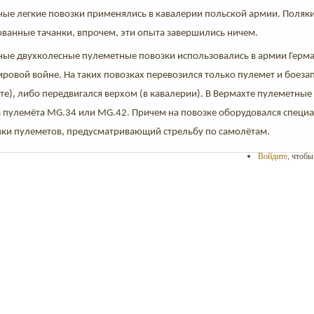
ые легкие повозки применялись в кавалерии польской армии. Поляк
ованные тачанки, впрочем, эти опыта завершились ничем.
ые двухколесные пулеметные повозки использовались в армии Герман
ировой войне. На таких повозках перевозился только пулемет и боезапа
те), либо передвигался верхом (в кавалерии). В Вермахте пулеметные
а пулемёта MG.34 или MG.42. Причем на повозке оборудовался специ
вки пулеметов, предусматривающий стрельбу по самолётам.
Войдите
, чтоб