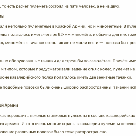
то есть расчёт пулемета состоял из пяти человек, а не из двух.
ёты
вали не только пулеметные в Красной Армии, но и миномётные. В пул
олка полагалось иметь четыре 82-мм миномёта, и обычно для них тож
ся, миномёты с тачанок огонь так же не могли вести — повозка бы про
льно оборудованные тачанки для стрельбы по самолётам. Причём име
 типом, которые предусматривали ведение огня с колес, пулемёт не
оне кавалерийского полка полагалось иметь две зенитные тачанки.
де подобные повозки были очень широко распространены, тачанки исп
.
ной Армии
как перевозить тяжелые станковые пулеметы в составе кавалерийски
сех армиях. И хотя очень многие страны в кавалерии пулеметы перев
зование различных повозок было тоже распространено.