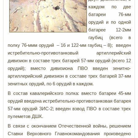
каждом по две
батареи 76-мм
орудий и по одной
батарее 12-2мм
гаубиц (всего в
полку 76-ммм орудий – 16 и 122-мм гаубиц – 8); введен
истребительно-противотанковый артиллерийский
дивизион в составе трех батарей 57-мм орудий (всего 12
орудий); вместо дивизиона ПВО введен зенитно-
артиллерийский дивизион в составе трех батарей 37-мм
зенитных орудий, по 6 орудий в каждом.
В состав кавалерийского полка: вместо батареи 45-мм
орудий введена истребительно-противотанковая батарея
57-мм орудий ЗИС-2; введен взвод ПВО в составе трех
пулеметов ДШК.
В связи с окончанием Отечественной войны, решением
Ставки Верховного Главнокомандования произведено