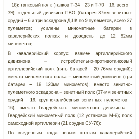
– 18); танковый полк (танков Т-34 – 23 и Т-70 – 16, всего –
39); отдельный дивизион ПВО (батарея 37мм зенитных
орудий – 6 и три эскадрона ДШК по 9 пулеметов, всего 27
пулеметов; усилены минометные батареи в
кавалерийских полках и доведены до 12 82мм
минометов;
В кавалерийский корпус: взамен артиллерийского
дивизиона – истребительно-противотанковый
артиллерийский полк (пять батарей – 20 76мм орудий);
вместо минометного полка – минометный дивизион (три
батареи – 18 120мм минометов); вместо зенитно-
пулеметного эскадрона – зенитный полк (37-мм зенитных
орудий – 16, крупнокалиберных зенитных пулеметов –
16), вместо Гвардейского минометного дивизиона –
Гвардейский минометный полк (12 установок М-8); полк
самоходной артиллерии (21 орудие СУ-76);
По введенным тогда новым штатам кавалерийский