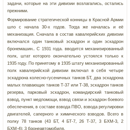
задачи, которые на эти дивизии возлагались, остались
прежними.
Формирование стратегической конницы в Красной Армии
шло с начала 30-х годов. Тогда же началась и её
механизация. Сначала в состав кавалерийских дивизии
включался один танковый эскадрон и один эскадрон
бронемашин.. С 1931 года. вводится механизированный
полк, штат которого окончательно устоялся только к
1935 году. По принятому в 1935 штату механизированный
полк кавалерийской дивизии включал в себя четыре
эскадрона колесно-гусеничных танков БТ, два эскадрона
малых плавающих танков Т-37 или Т-38, эскадрон танков
резерва, парковый эскадрон, командирский танковый
взвод, пункт медпомощи, взвод связи и эскадрон боевого
обеспечения, в составе взвода ПВО, взвода регулировки
двигателей, саперного и химического взводов. Всего в
полку 78 танков (43 БТ, 4 БТ-7, 26 Т-37, 3 БХМ-3, 2
БХМ-4); 3 бронеавтомобиля.