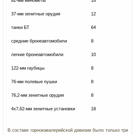
82-мм минометы
16
37-мм зенитные орудия
12
танки БТ
64
средние бронеавтомобили
8
легкие бронеавтомобили
10
122-мм гаубицы
8
76-мм полевые пушки
8
76,2-мм зенитные орудия
8
4х7,62-мм зенитные установки
18
В составе горнокавалерийской дивизии было только три