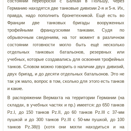
состоянии переброски с Балкан в Польшу, через
Германию находятся две танковые дивизии 2-я и 5-я. Их,
правда, надо пополнить бронетехникой. Ещё есть во
Франции две танковых бригады вооруженных
трофейными французскими танками. Судя по
обрывочным сведениям, на тот момент в различном
состоянии готовности могло быть ещё несколько
отдельных танковых батальонов, резервных или
учебных, которые создавались для освоения трофейных
танков. Словом можно говорить о наличии двух дивизий,
двух бригад, и до десяти отдельных батальонов. Это не
так уж мало, вопрос в том, сколько для этого есть танков
и какие.
В распоряжении Вермахта на территории Германии (на
складах, в учебных частях и пр.) имеется: до 650 танков
Pz.I, до 150 танков Pz.II, до 60 танков Pz.III с 37-мм
пушкой и до 300 танков Pz.III с 50-мм пушкой, до 100
танков Pz.38(t) (хотя они могли находиться и на