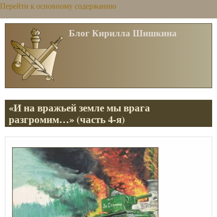
Перейти к основному содержанию
Блог Кирилла Шишкина
«И на вражьей земле мы врага
разгромим…» (часть 4-я)