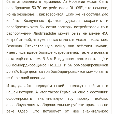
быть отправлена в Германию. Из Норвегии может быть
переброшено 50-70 истребителей Bf.109E, это немного,
но на безрыбье… как говорится. Если же из состава 2-го
и 4-го Воздушных флотов удастся сохранить и
перебросить хотя бы сотни полторы истребителей, то в
распоряжении Люфтваффе может быть не менее 450
истребителей, что уже не так мало как может показаться.
Великую Отечественную войну они всё-таки начали,
имея лишь вдвое больше истребителей, так что воевать
пока ещё есть чем. В 3-м Воздушном флоте есть ещё и
88 бомбардировщиков He.111H и 56 бомбардировщиков
Ju.88A. Еще десятка три бомбардировщиков можно взять
из береговой авиации.
Итак, давайте подведём некий промежуточный итог в
нашей истории. А итог таков: Германия ещё в состоянии
сформировать значительную группировку войска,
способную занять оборонительные рубежи примерно по
реке Одер. Это потребует от неё значительного