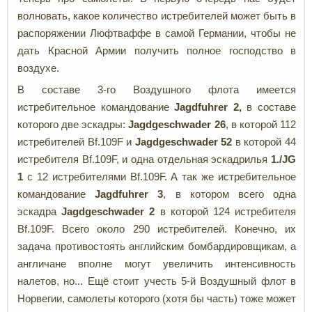
волновать, какое количество истребителей может быть в
распоряжении Люфтваффе в самой Германии, чтобы не
дать Красной Армии получить полное господство в
воздухе.
В составе 3-го Воздушного флота имеется
истребительное командование
Jagdfuhrer 2,
в составе
которого две эскадры:
Jagdgeschwader 26
, в которой 112
истребителей Bf.109F и
Jagdgeschwader 52
в которой 44
истребителя Bf.109F, и одна отдельная эскадрилья
1./
JG
1
с 12 истребителями Bf.109F. А так же истребительное
командование
Jagdfuhrer 3
, в котором всего одна
эскадра
Jagdgeschwader 2
в которой 124 истребителя
Bf.109F. Всего около 290 истребителей. Конечно, их
задача противостоять английским бомбардировщикам, а
англичане вполне могут увеличить интенсивность
налетов, но... Ещё стоит учесть 5-й Воздушный флот в
Норвегии, самолеты которого (хотя бы часть) тоже может