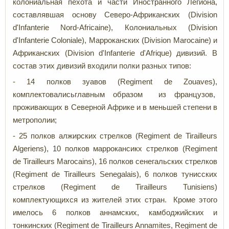
колониальная пехота и части Иностранного Легиона,
составлявшая основу Северо-Африканских (Division
d'Infanterie Nord-Africaine), Колониальных (Division
d'Infanterie Coloniale), Марроканских (Division Marocaine) и
Африканских (Division d'Infanterie d'Afrique) дивизий. В
состав этих дивизий входили полки разных типов:
- 14 полков зуавов (Regiment de Zouaves),
комплектовалисьглавным образом из французов,
проживающих в Северной Африке и в меньшей степени в
метрополии;
- 25 полков алжирских стрелков (Regiment de Tirailleurs
Algeriens), 10 полков маррокансикх стрелков (Regiment
de Tirailleurs Marocains), 16 полков сенегальских стрелков
(Regiment de Tirailleurs Senegalais), 6 полков тунисских
стрелков (Regiment de Tirailleurs Tunisiens)
комплектующихся из жителей этих стран. Кроме этого
имелось 6 полков аннамских, камбоджийских и
тонкинских (Regiment de Tirailleurs Annamites, Regiment de