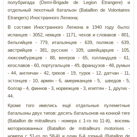
полубригада (Demi-Brigade de Legion Etrangere) и
отдельный пехотный батальон (Bataillon de Volontaires
Etrangers) Иностранного Легиона;
В составе Иностранного Легиона в 1940 году было:
испанцев - 3052, немцев - 1171, чехов и словаков - 801,
бельгийцев - 779, итальянцев - 639, поляков - 639,
австрийцев - 381, русских - 109, швейцарцев - 105,
люксембуржцев - 88, венгров - 65, голландцев - 61,
югославов - 60, португальцев - 49, французов - 48, румын
- 44, англичан - 42, греков - 19, турок - 12, датчан - 11,
эстонцев - 10, армян - 6, американцев - 5, шведов - 5,
болгар - 4, финнов - 3, норвежцев - 3, египтян - 1, других -
44.
Кроме того имелись ещё отдельные пулеметные
батальоны двух типов: десять батальонов на конной тяге
(Bataillon de mitrailleurs - номера с 1-го по 11-й), восемь
моторизованных (Bataillon de mitrailleurs motorises -
номера с 51-го по 58-й) и один 6-й горный (Bataillon de