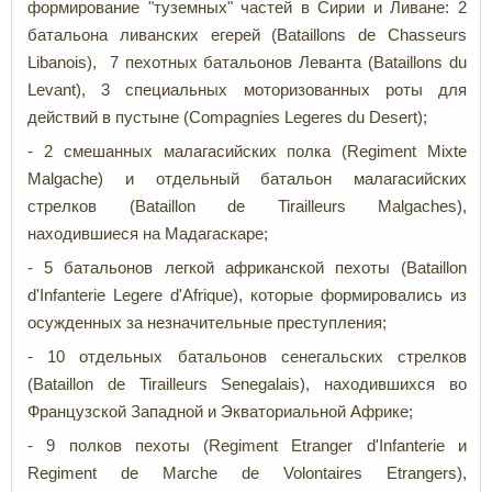
формирование "туземных" частей в Сирии и Ливане: 2
батальона ливанских егерей (Bataillons de Chasseurs
Libanois), 7 пехотных батальонов Леванта (Bataillons du
Levant), 3 специальных моторизованных роты для
действий в пустыне (Compagnies Legeres du Desert);
- 2 смешанных малагасийских полка (Regiment Mixte
Malgache) и отдельный батальон малагасийских
стрелков (Bataillon de Tirailleurs Malgaches),
находившиеся на Мадагаскаре;
- 5 батальонов легкой африканской пехоты (Bataillon
d'Infanterie Legere d'Afrique), которые формировались из
осужденных за незначительные преступления;
- 10 отдельных батальонов сенегальских стрелков
(Bataillon de Tirailleurs Senegalais), находившихся во
Французской Западной и Экваториальной Африке;
- 9 полков пехоты (Regiment Etranger d'Infanterie и
Regiment de Marche de Volontaires Etrangers),