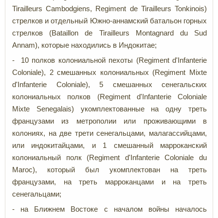
Tirailleurs Cambodgiens, Regiment de Tirailleurs Tonkinois)
стрелков и отдельный Южно-аннамский батальон горных
стрелков (Bataillon de Tirailleurs Montagnard du Sud
Annam), которые находились в Индокитае;
- 10 полков колониальной пехоты (Regiment d'Infanterie
Coloniale), 2 смешанных колониальных (Regiment Mixte
d'Infanterie Coloniale), 5 смешанных сенегальских
колониальных полков (Regiment d'Infanterie Coloniale
Mixte Senegalais) укомплектованные на одну треть
французами из метрополии или проживающими в
колониях, на две трети сенегальцами, малагассийцами,
или индокитайцами, и 1 смешанный марроканский
колониальный полк (Regiment d'Infanterie Coloniale du
Maroc), который был укомплектован на треть
французами, на треть марроканцами и на треть
сенегальцами;
- на Ближнем Востоке с началом войны началось