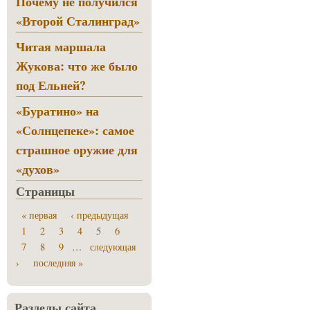
Почему не получился
«Второй Сталинград»
Читая маршала
Жукова: что же было
под Ельней?
«Буратино» на
«Солнцепеке»: самое
страшное оружие для
«духов»
Страницы
« первая
‹ предыдущая
1
2
3
4
5
6
7
8
9
…
следующая
›
последняя »
Разделы сайта