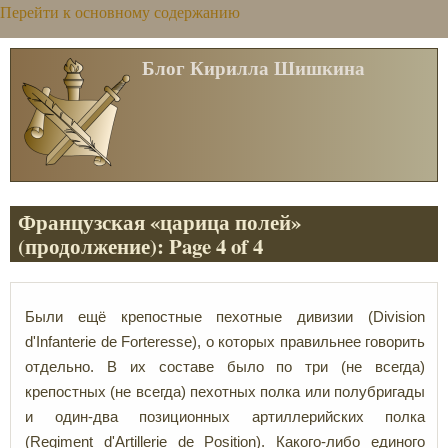
Перейти к основному содержанию
Блог Кирилла Шишкина
Французская «царица полей»
(продолжение): Page 4 of 4
Были ещё крепостные пехотные дивизии (Division
d'Infanterie de Forteresse), о которых правильнее говорить
отдельно. В их составе было по три (не всегда)
крепостных (не всегда) пехотных полка или полубригады
и один-два позиционных артиллерийских полка
(Regiment d'Artillerie de Position).
Какого-либо единого