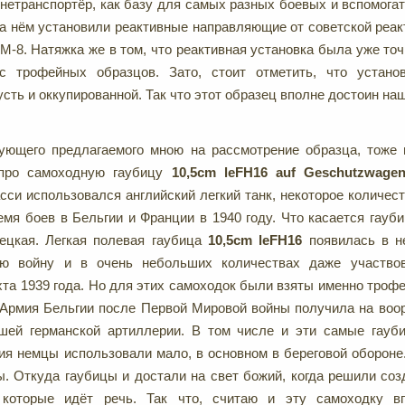
нетранспортёр, как базу для самых разных боевых и вспомога
а нём установили реактивные направляющие от советской реак
БМ-8. Натяжка же в том, что реактивная установка была уже то
с трофейных образцов. Зато, стоит отметить, что устано
усть и оккупированной. Так что этот образец вполне достоин на
ующего предлагаемого мною на рассмотрение образца, тоже 
 про самоходную гаубицу
10,5
cm
leFH
16
auf
Geschutzwage
сси использовался английский легкий танк, некоторое количес
емя боев в Бельгии и Франции в 1940 году. Что касается гауби
мецкая. Легкая полевая гаубица
10,5
cm
leFH
16
появилась в н
ю войну и в очень небольших количествах даже участвов
та 1939 года. Но для этих самоходок были взяты именно трофе
. Армия Бельгии после Первой Мировой войны получила на во
шей германской артиллерии. В том числе и эти самые гауби
я немцы использовали мало, в основном в береговой обороне
. Откуда гаубицы и достали на свет божий, когда решили со
 которые идёт речь. Так что, считаю и эту самоходку в