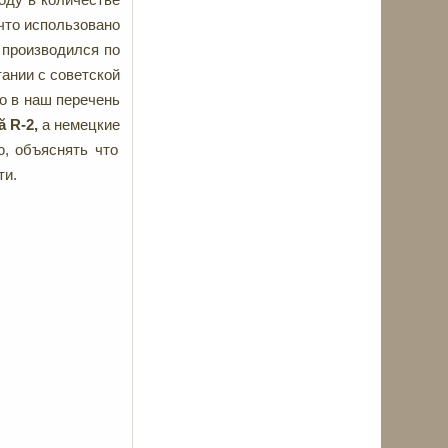
 что использовано
 производился по
тании с советской
но в наш перечень
ă
R-2,
а немецкие
, объяснять что
ти.