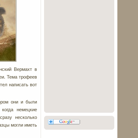
нский Вермахт в
еи. Тема трофеев
отел написать вот
ором они и были
 когда немецкие
сразу несколько
разцы могли иметь