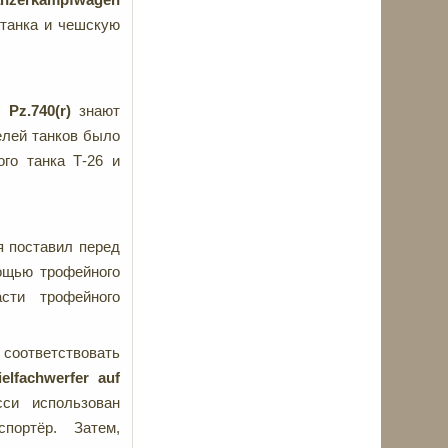
 танка и чешскую
f
Pz.740(
r)
знают
елей танков было
ого танка Т-26 и
я поставил перед
ощью трофейного
сти трофейного
 соответствовать
elfachwerfer auf
си использован
портёр. Затем,