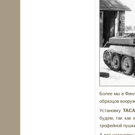
Более мы в Финл
образцов вооруж
Установку
ТАСА
будем, так как 
трофейной пушки
А вот установку