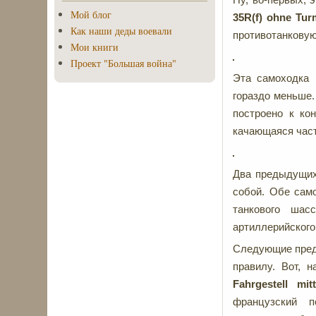
Мой блог
35
R(
f)
ohne
Tur
Как наши деды воевали
противотанковую
Мои книги
Проект "Большая война"
Эта самоходка 
гораздо меньше.
построено к ко
качающаяся част
Два предыдущих
собой. Обе сам
танкового шас
артиллерийского
Следующие предс
правилу. Вот, 
Fahrgestell
mit
французский п