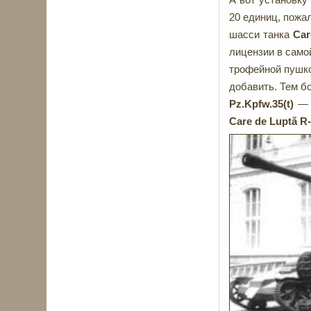
20 единиц, пожал
шасси танка
Car
лицензии в само
трофейной пушко
добавить. Тем б
Pz.Kpfw.35(t)
— в
Care de Luptă
R