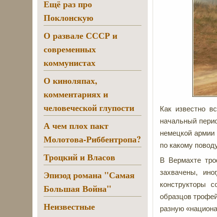
Ещё раз про
Поклонскую
О развале СССР и
современных
коммунистах
О киноляпах,
комментариях и
человеческой глупости
Как известно в
начальный перио
А чем плох пакт
немецкой армии 
Молотова-Риббентропа?
по какому поводу
Троцкий и Власов
В Вермахте тро
захвачены, ино
Эпизод романа "Самая
конструкторы с
Большая Война"
образцов трофей
Неизвестные
разную «национа