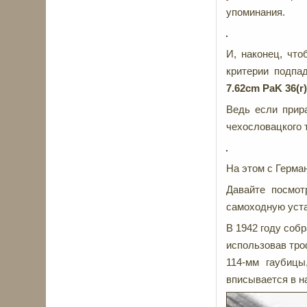
упоминания.
И, наконец, чт
критерии подпа
7.62
cm
PaK 36(
r
Ведь если прир
чехословацкого 
На этом с Герма
Давайте посмот
самоходную уста
В 1942 году соб
использовав тро
114-мм гаубиц
вписывается в н