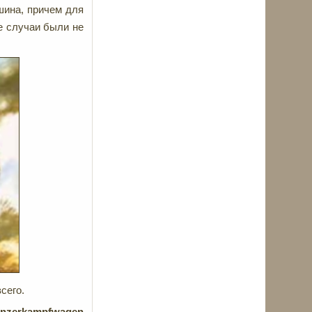
ашина, причем для
е случаи были не
сего.
nzerkampfwagen