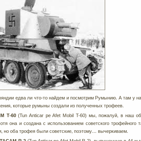
яндии едва ли что-то найдем и посмотрим Румынию. А там у на
ения, которые румыны создали из полученных трофеев.
М Т-60
(Tun Anticar pe Afet Mobil T-60) мы, пожалуй, в наш о
хотя она и создана с использованием советского трофейного т
, но оба трофея были советские, поэтому… вычеркиваем.
TACAM
R-2
(Tun Anticar pe Afet Mobil R-2), выпушенную в 44-м 