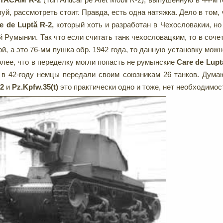
уй, рассмотреть стоит. Правда, есть одна натяжка. Дело в том,
e de Luptă
R-2,
который
хоть и разработан в Чехословакии, но
й Румынии. Так что если считать танк чехословацким, то в соче
й, а это 76-мм пушка обр. 1942 года, то данную установку мож
олее, что в переделку могли попасть не румынские
Care de Lupt
 42-году немцы передали своим союзникам 26 танков. Думаю
-2
и
Pz.Kpfw.35(t)
это практически одно и тоже, нет необходимос