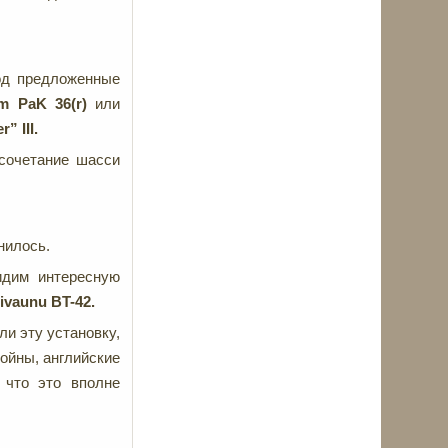
под предложенные
cm
PaK 36(
r)
или
” III.
 сочетание шасси
нилось.
идим интересную
ivaunu BT-42.
ли эту установку,
ойны, английские
 что это вполне