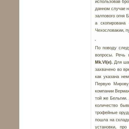
использовав бро
данном случае н
залпового огня 
а скопирована 
Чехословакии, п
По поводу след
вопросы. Речь
Mk
.
VI
(
e
).
Для ша
захвачено во вр
как указана не
Первую Мирову
компании Вермах
той же Бельгии
количество быв
трофейные оруди
пошла на склады
установки, про