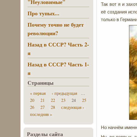
"Неуловимые"
Так вот я и зах
Про тупых...
её создания исп
только в Германи
Почему точно не будет
революции?
Назад в СССР? Часть 2-
я
Назад в СССР? Часть 1-
я
Страницы
« первая
‹ предыдущая
…
20
21
22
23
24
25
26
27
28
следующая ›
последняя »
Но начнём именн
Разделы сайта
Ну, во-первых, 