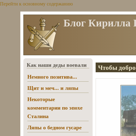
Перейти к основному содержанию
Блог Кирилла
Как наши деды воевали
Чтобы добро
Немного позитива...
Щит и меч... и ляпы
Некоторые
комментарии по эпохе
Сталина
Ляпы о бедном гусаре