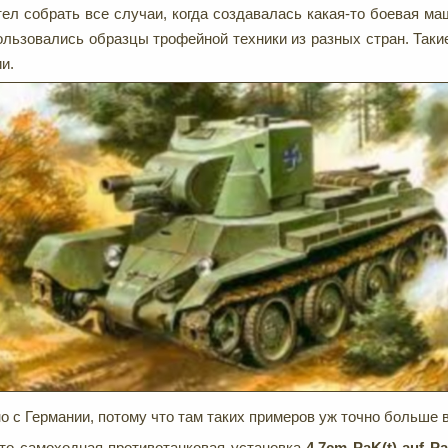
отел собрать все случаи, когда создавалась какая-то боевая м
ользовались образцы трофейной техники из разных стран. Таки
и.
о с Германии, потому что там таких примеров уж точно больше в
это самоходная противотанковая установка
4,7
cm
PaK(
t)
auf
Pa