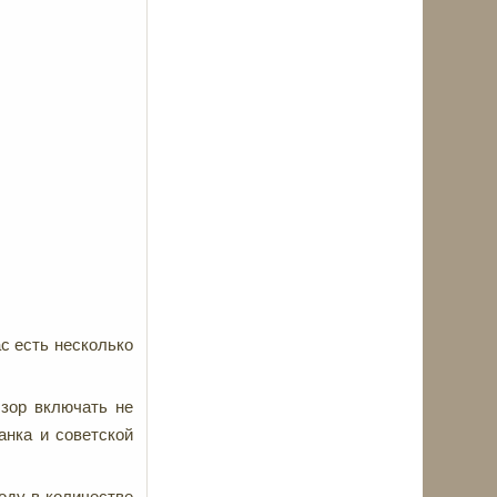
с есть несколько
бзор включать не
анка и советской
году в количестве