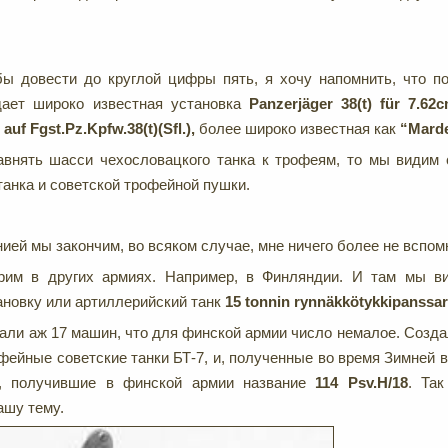
обы довести до круглой цифры пять, я хочу напомнить, что 
дает широко известная установка
Panzerjä
ger 38(
t)
fü
r 7.62
)
auf
Fgst.
Pz.
Kpfw.38(
t)(
Sfl.),
более широко известная как
“
Marder
авнять шасси чехословацкого танка к трофеям, то мы видим
танка и советской трофейной пушки.
нией мы закончим, во всяком случае, мне ничего более не вспом
рим в других армиях. Например, в Финляндии. И там мы в
новку или артиллерийский танк
15 tonnin rynnäkkötykkipanssar
рали аж 17 машин, что для финской армии число немалое. Созда
фейные советские танки БТ-7, и, полученные во время Зимней в
ы, получившие в финской армии название
114 Psv.H/18
. Так
ашу тему.