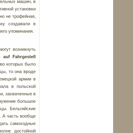
тельных машин, в
тивной установки
чно не трофейная,
вку создавали в
шего упоминания.
могут возникнуть
n
auf
Fahrgestell
тво которых было
цы, то она вроде
емецкой армии в
ала в польской
и, захваченные в
оружение большое
цы. Бельгийские
. А часть вообще
здать самоходные
полне достойной