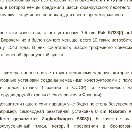
m
, в которой немцы соединили шасси французского пехотного
 пушку. Получилась неплохая, для своего времени, машина.
все-таки известная, а вот установку
7,5
cm
Pak 97/38(
f)
au
 Впрочем, их и было намного меньше, всего 10 таких истребит
нцу 1943 года. В них сочеталось шасси трофейного советск
ь полевой французской пушки.
 примера вполне соответствуют исходному заданию, которое 
оходные установки созданы немецкими конструкторами с пом
си одной страны (Франции и СССР), и качающейся ча
 орудия другой страны (Чехословакия и Франция).
тавители нашего «хит-парада» уже будут не столь безупречно
например, самоходная реактивная установка
8
cm Raketen Vi
tlerer
gepanzerter
Zugkraftwagen
S303(f).
В качестве шас
олугусеничный тягач, который превратили в бронетранс