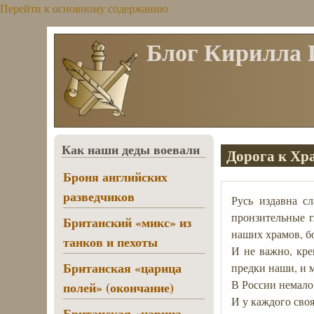
Перейти к основному содержанию
Блог Кирилла
Как наши деды воевали
Дорога к Хра
Броня английских
разведчиков
Русь издавна с
пронзительные г
Британский «микс» из
наших храмов, б
танков и пехоты
И не важно, кр
Британская «царица
предки наши, и 
В России немало
полей» (окончание)
И у каждого своя
Британская «царица