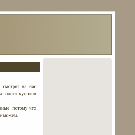
 смотрят на нас
бы золото куполов
вные, потому что
е можем.