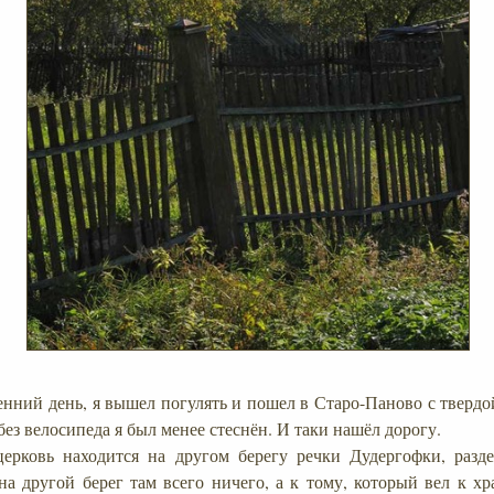
сенний день, я вышел погулять и пошел в Старо-Паново с тверд
ез велосипеда я был менее стеснён. И таки нашёл дорогу.
 церковь находится на другом берегу речки Дудергофки, раз
на другой берег там всего ничего, а к тому, который вел к х