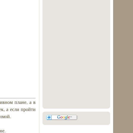
ивном плане, а в
к, а если пройти
имой.
не.