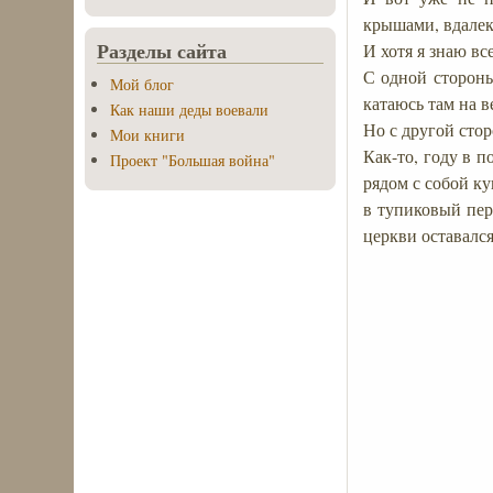
крышами, вдалеке
Разделы сайта
И хотя я знаю вс
С одной стороны
Мой блог
катаюсь там на в
Как наши деды воевали
Но с другой стор
Мои книги
Как-то, году в 
Проект "Большая война"
рядом с собой к
в тупиковый пер
церкви оставался