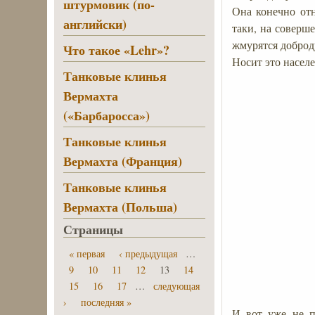
штурмовик (по-
Она конечно отн
английски)
таки, на соверш
жмурятся доброд
Что такое «Lehr»?
Носит это насел
Танковые клинья
Вермахта
(«Барбаросса»)
Танковые клинья
Вермахта (Франция)
Танковые клинья
Вермахта (Польша)
Страницы
« первая
‹ предыдущая
…
9
10
11
12
13
14
15
16
17
…
следующая
›
последняя »
И вот уже не п