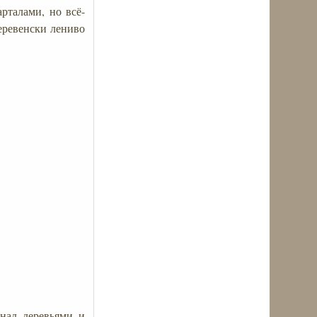
рталами, но всё-
деревенски лениво
 над деревьями и