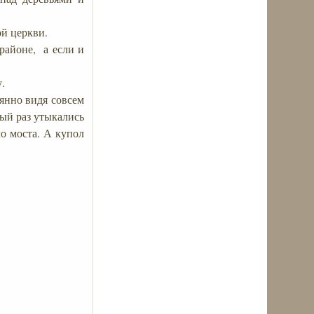
ой церкви.
 районе, а если и
у.
оянно видя совсем
дый раз утыкались
о моста. А купол