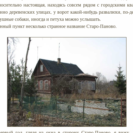
осительно настоящая, находясь совсем рядом с городскими ква
енно деревенских улицах, у ворот какой-нибудь развалюхи, по-
ушные собаки, иногда и петуха можно услышать.
енный пункт несколько странное название Старо-Паново.
ервый год, глядя из окна в сторону Старо-Паново, я вижу,