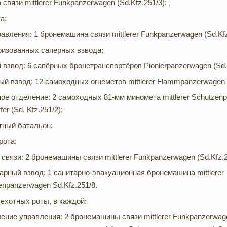
связи mittlerer Funkpanzerwagen (Sd.Kfz.251/3);
;
а:
авления: 1 бронемашина связи mittlerer Funkpanzerwagen (Sd.Kfz
ризованных саперных взвода;
взвод: 6 сапёрных бронетранспортёров Pionierpanzerwagen (Sd.K
й взвод: 12 самоходных огнеметов mittlerer Flammpanzerwagen (
е отделение: 2 самоходных 81-мм миномета mittlerer Schutzenp
er (Sd. Kfz.251/2);
тный батальон:
рота:
 связи: 2 бронемашины связи mittlerer Funkpanzerwagen (Sd.Kfz.2
арный взвод: 1 санитарно-эвакуационная бронемашина mittlerer
enpanzerwagen Sd.Kfz.251/8.
ехотных роты, в каждой:
ение управления: 2 бронемашины связи mittlerer Funkpanzerwagen