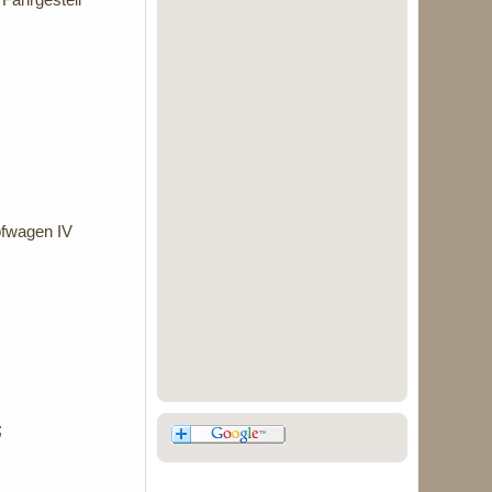
pfwagen IV
;