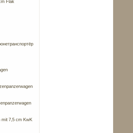
cm Flak
бронетранспортёр
agen
tzenpanzerwagen
zenpanzerwagen
 mit 7,5 cm KwK