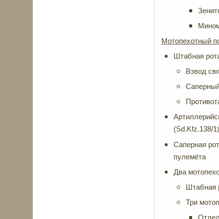
Зенит
Мином
Мотопехотный п
Штабная рот
Взвод свя
Саперный
Противот
Артиллерийска
(Sd.Kfz.138/1
Саперная рот
пулемёта
Два мотопехо
Штабная 
Три мотоп
Отдел