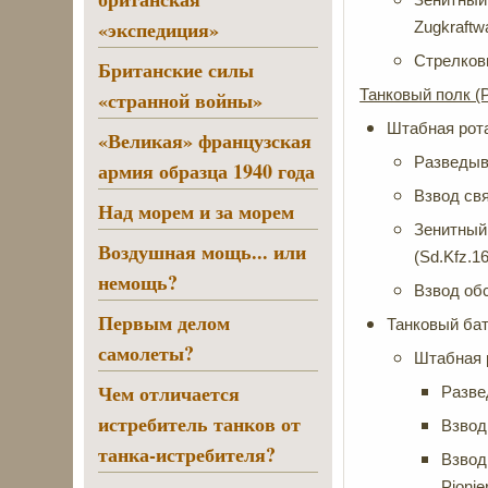
«экспедиция»
Zugkraftwa
Стрелковы
Британские силы
Танковый полк (
«странной войны»
Штабная рот
«Великая» французская
Разведыва
армия образца 1940 года
Взвод свя
Над морем и за морем
Зенитный 
Воздушная мощь... или
(Sd.Kfz.16
немощь?
Взвод обс
Первым делом
Танковый бат
самолеты?
Штабная 
Чем отличается
Разве
истребитель танков от
Взвод 
танка-истребителя?
Взвод
Pionie