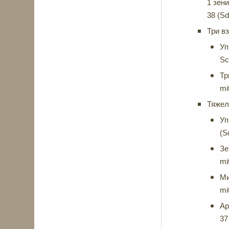
1 зен
38 (Sd
Три в
Уп
Sc
Тр
mi
Тяжел
Уп
(S
Зе
mi
Ми
mi
Ар
37