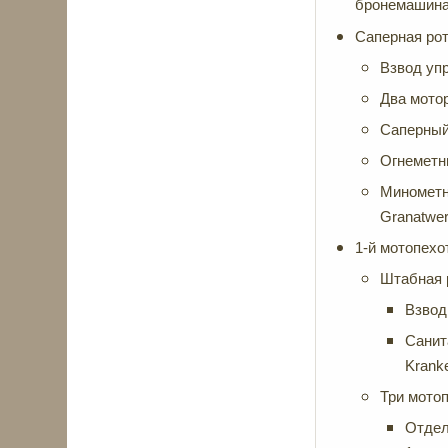
бронемашина 
Саперная рот
Взвод упр
Два мото
Саперный 
Огнеметны
Минометно
Granatwerf
1-й мотопехо
Штабная 
Взвод
Санит
Krank
Три мотоп
Отдел