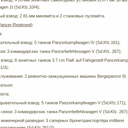
gen 1t (Sd.Kfz.10/4);
й взвод: 2 81-мм миномёта и 2 станковых пулемёта.
Panzer-Regiment)
:
а:
тельный взвод: 5 танков Panzerkampfwagen IV (Sd.Kfz.161);
зи: 3 командирских танка Panzerbefehlswagen V (Sd.Kfz. 267);
взвод: 8 зенитных танков 3.7 cm FlaK auf Fahrgestell Panzerkam
1/3);
луживания: 2 ремонтно-эвакуационных машины Bergepanzer III.
альон:
рота:
дывательный взвод: 5 танков Panzerkampfwagen V (Sd.Kfz.171);
связи: 3 командирских танка Panzerbefehlswagen V (Sd.Kfz. 267)
 инженерной разведки: 3 саперных бронетранспортёра mittlerer
rpanzerwagen (Sd.Kfz 251/7);