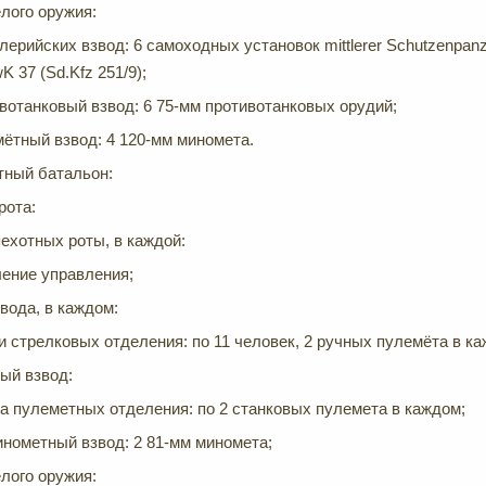
лого оружия:
лерийских взвод: 6 самоходных установок mittlerer Schutzenpanz
 37 (Sd.Kfz 251/9);
вотанковый взвод: 6 75-мм противотанковых орудий;
ётный взвод: 4 120-мм миномета.
тный батальон:
рота:
ехотных роты, в каждой:
ение управления;
звода, в каждом:
и стрелковых отделения: по 11 человек, 2 ручных пулемёта в к
ый взвод:
а пулеметных отделения: по 2 станковых пулемета в каждом;
нометный взвод: 2 81-мм миномета;
лого оружия: