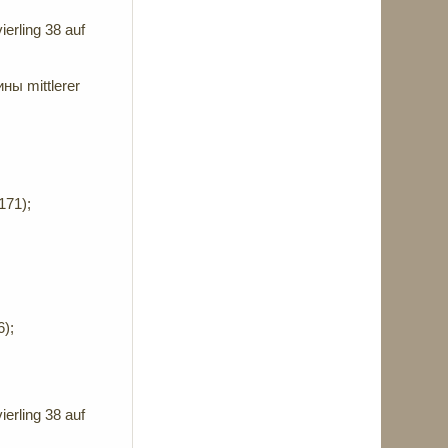
rling 38 auf
ы mittlerer
171);
6);
rling 38 auf