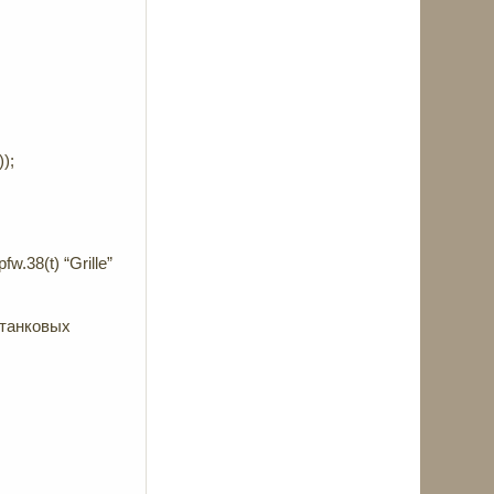
);
.38(t) “Grille”
станковых