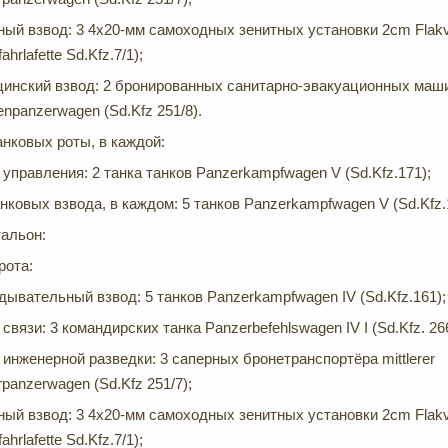
ный взвод: 3 4х20-мм самоходных зенитных установки 2cm Flakvie
fahrlafette Sd.Kfz.7/1);
инский взвод: 2 бронированных санитарно-эвакуационных машин
enpanzerwagen (Sd.Kfz 251/8).
нковых роты, в каждой:
 управления: 2 танка танков Panzerkampfwagen V (Sd.Kfz.171);
анковых взвода, в каждом: 5 танков Panzerkampfwagen V (Sd.Kfz.
альон:
рота:
дывательный взвод: 5 танков Panzerkampfwagen IV (Sd.Kfz.161);
связи: 3 командирских танка Panzerbefehlswagen IV I (Sd.Kfz. 26
 инженерной разведки: 3 саперных бронетранспортёра mittlerer
rpanzerwagen (Sd.Kfz 251/7);
ный взвод: 3 4х20-мм самоходных зенитных установки 2cm Flakvie
fahrlafette Sd.Kfz.7/1);