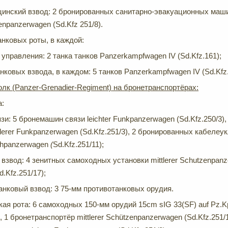
инский взвод: 2 бронированных санитарно-эвакуационных машин
enpanzerwagen (Sd.Kfz 251/8).
нковых роты, в каждой:
 управления: 2 танка танков Panzerkampfwagen IV (Sd.Kfz.161);
анковых взвода, в каждом: 5 танков Panzerkampfwagen IV (Sd.Kfz.
лк (Panzer-
Grenadier-Regiment) на бронетранспортёрах:
а:
зи: 5 бронемашин связи leichter Funkpanzerwagen (Sd.Kfz.250/3
tlerer Funkpanzerwagen (Sd.Kfz.251/3), 2 бронированных кабелеук
chpanzerwagen
(
Sd.Kfz.251/11);
взвод: 4 зенитных самоходных установки mittlerer Schutzenpanz
d.Kfz.251/17);
анковый взвод: 3 75-мм противотанковых орудия.
я рота: 6 самоходных 150-мм орудий 15cm sIG 33(SF) auf Pz.Kpfw
, 1 бронетранспортёр mittlerer Schützenpanzerwagen (Sd.Kfz.251/1
)