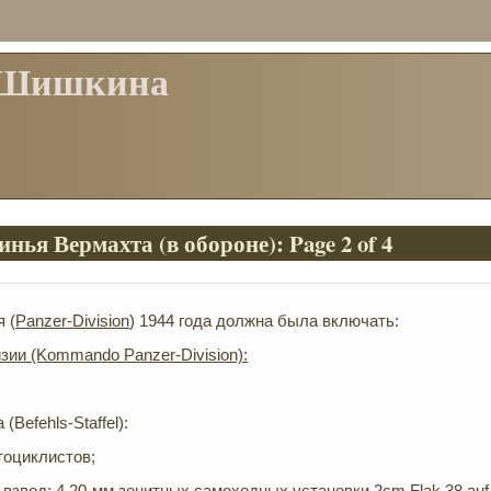
 Шишкина
нья Вермахта (в обороне): Page 2 of 4
 (
Panzer-Division
) 1944 года должна была включать:
зии (Kommando Panzer-Division):
(Befehls-Staffel):
тоциклистов;
взвод: 4 20-мм зенитных самоходных установки 2cm Flak 38 auf 