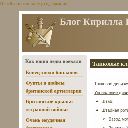
Перейти к основному содержанию
Блог Кирилла
Как наши деды воевали
Танковые кли
Конец эпохи бипланов
Фунты и дюймы
Танковая дивизия
британской артиллерии
Управление диви
Британские крылья
Штаб;
«странной войны»
Штабная рота 
Очень неудачная
Взвод мо
британская
Зенитный 