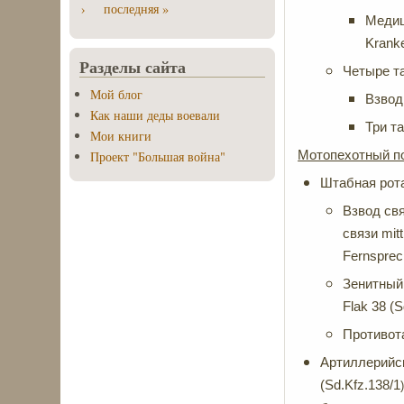
›
последняя »
Медиц
Krank
Разделы сайта
Четыре та
Мой блог
Взвод
Как наши деды воевали
Три т
Мои книги
Мотопехотный по
Проект "Большая война"
Штабная рот
Взвод свя
связи mit
Fernspre
Зенитный 
Flak 38 (S
Противот
Артиллерийска
(Sd.Kfz.138/1