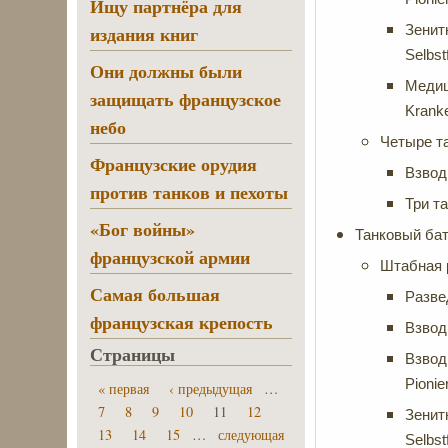
Ищу партнёра для
издания книг
Зенит
Selbst
Они должны были
Медиц
защищать французское
Krank
небо
Четыре та
Французские орудия
Взвод
против танков и пехоты
Три т
«Бог войны»
Танковый бат
французской армии
Штабная 
Самая большая
Разве
французская крепость
Взвод 
Страницы
Взвод
Pionie
« первая
‹ предыдущая
…
7
8
9
10
11
12
Зенит
13
14
15
…
следующая
Selbst