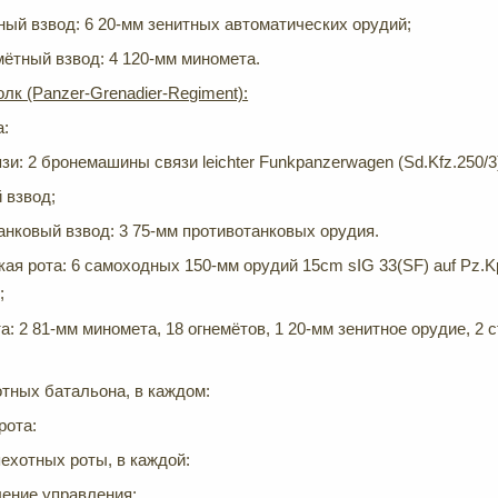
ный взвод: 6 20-мм зенитных автоматических орудий;
ётный взвод: 4 120-мм миномета.
олк
(Panzer-Grenadier-Regiment):
а:
зи: 2 бронемашины связи leichter Funkpanzerwagen (Sd.Kfz.250/3)
 взвод;
анковый взвод: 3 75-мм противотанковых орудия.
я рота: 6 самоходных 150-мм орудий 15cm sIG 33(SF) auf Pz.Kpfw
;
)
а: 2 81-мм миномета, 18 огнемётов, 1 20-мм зенитное орудие, 2 
тных батальона, в каждом:
рота:
ехотных роты, в каждой:
ение управления;