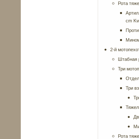
Рота тяже
Артил
cm KwK
Проти
Мином
2-й мотопехо
Штабная 
Три мотоп
Отдел
Три в
Тр
Тяжел
Дв
Ми
Рота тяже