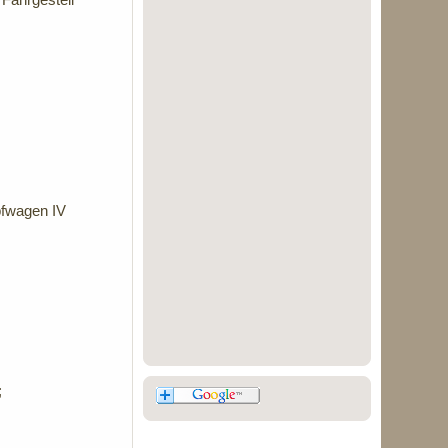
pfwagen IV
;