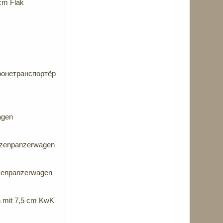
cm Flak
бронетранспортёр
agen
tzenpanzerwagen
zenpanzerwagen
 mit 7,5 cm KwK