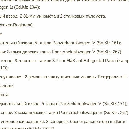
gen 1t (Sd.Kfz.10/4);
й взвод: 2 81-мм миномёта и 2 станковых пулемёта.
Panzer-Regiment)
:
а:
тельный взвод: 5 танков Panzerkampfwagen IV (Sd.Kfz.161);
зи: 3 командирских танка Panzerbefehlswagen V (Sd.Kfz. 267);
взвод: 8 зенитных танков 3.7 cm FlaK auf Fahrgestell Panzerkam
1/3);
луживания: 2 ремонтно-эвакуационных машины Bergepanzer III.
альон:
рота:
дывательный взвод: 5 танков Panzerkampfwagen V (Sd.Kfz.171);
связи: 3 командирских танка Panzerbefehlswagen V (Sd.Kfz. 267)
 инженерной разведки: 3 саперных бронетранспортёра mittlerer
rpanzerwagen (Sd.Kfz 251/7);