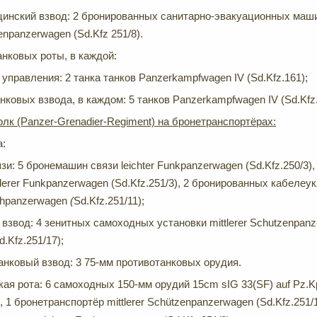
инский взвод: 2 бронированных санитарно-эвакуационных машин
enpanzerwagen (Sd.Kfz 251/8).
нковых роты, в каждой:
 управления: 2 танка танков Panzerkampfwagen IV (Sd.Kfz.161);
анковых взвода, в каждом: 5 танков Panzerkampfwagen IV (Sd.Kfz.
лк (Panzer-
Grenadier-Regiment) на бронетранспортёрах:
а:
зи: 5 бронемашин связи leichter Funkpanzerwagen (Sd.Kfz.250/3
tlerer Funkpanzerwagen (Sd.Kfz.251/3), 2 бронированных кабелеук
chpanzerwagen
(
Sd.Kfz.251/11);
взвод: 4 зенитных самоходных установки mittlerer Schutzenpanz
d.Kfz.251/17);
анковый взвод: 3 75-мм противотанковых орудия.
я рота: 6 самоходных 150-мм орудий 15cm sIG 33(SF) auf Pz.Kpfw
, 1 бронетранспортёр mittlerer Schützenpanzerwagen (Sd.Kfz.251/1
)