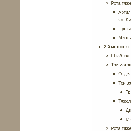
Рота тяже
Артил
cm KwK
Проти
Мином
2-й мотопехо
Штабная 
Три мотоп
Отдел
Три в
Тр
Тяжел
Дв
Ми
Рота тяже