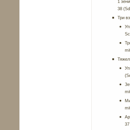
1 зен
38 (Sd
Три в
Уп
Sc
Тр
mi
Тяжел
Уп
(S
Зе
mi
Ми
mi
Ар
37