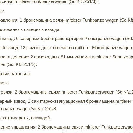
связи mittlerer Funkpanzerwagen (Sd.Kfz.251/3);
;
а:
авления: 1 бронемашина связи mittlerer Funkpanzerwagen (Sd.Kfz
ризованных саперных взвода;
взвод: 6 сапёрных бронетранспортёров Pionierpanzerwagen (Sd.K
й взвод: 12 самоходных огнеметов mittlerer Flammpanzerwagen (
е отделение: 2 самоходных 81-мм миномета mittlerer Schutzenp
er (Sd. Kfz.251/2);
тный батальон:
рота:
 связи: 2 бронемашины связи mittlerer Funkpanzerwagen (Sd.Kfz.2
арный взвод: 1 санитарно-эвакуационная бронемашина mittlerer
enpanzerwagen Sd.Kfz.251/8.
ехотных роты, в каждой:
ение управления: 2 бронемашины связи mittlerer Funkpanzerwagen