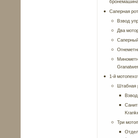
бронемашина 
Саперная рот
Взвод упр
Два мото
Саперный 
Огнеметны
Минометно
Granatwerf
1-й мотопехо
Штабная 
Взвод
Санит
Krank
Три мотоп
Отдел