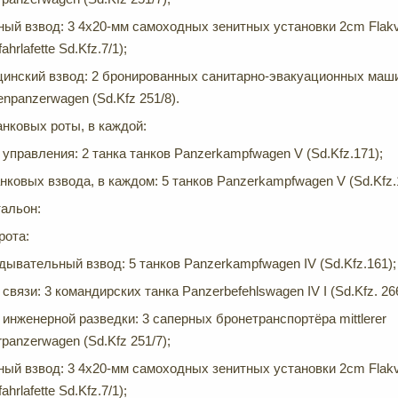
ный взвод: 3 4х20-мм самоходных зенитных установки 2cm Flakvie
fahrlafette Sd.Kfz.7/1);
инский взвод: 2 бронированных санитарно-эвакуационных машин
enpanzerwagen (Sd.Kfz 251/8).
нковых роты, в каждой:
 управления: 2 танка танков Panzerkampfwagen V (Sd.Kfz.171);
анковых взвода, в каждом: 5 танков Panzerkampfwagen V (Sd.Kfz.
альон:
рота:
дывательный взвод: 5 танков Panzerkampfwagen IV (Sd.Kfz.161);
связи: 3 командирских танка Panzerbefehlswagen IV I (Sd.Kfz. 26
 инженерной разведки: 3 саперных бронетранспортёра mittlerer
rpanzerwagen (Sd.Kfz 251/7);
ный взвод: 3 4х20-мм самоходных зенитных установки 2cm Flakvie
fahrlafette Sd.Kfz.7/1);