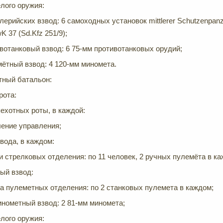
лого оружия:
лерийских взвод: 6 самоходных установок mittlerer Schutzenpanz
 37 (Sd.Kfz 251/9);
вотанковый взвод: 6 75-мм противотанковых орудий;
ётный взвод: 4 120-мм миномета.
тный батальон:
рота:
ехотных роты, в каждой:
ение управления;
звода, в каждом:
и стрелковых отделения: по 11 человек, 2 ручных пулемёта в к
ый взвод:
а пулеметных отделения: по 2 станковых пулемета в каждом;
нометный взвод: 2 81-мм миномета;
лого оружия: