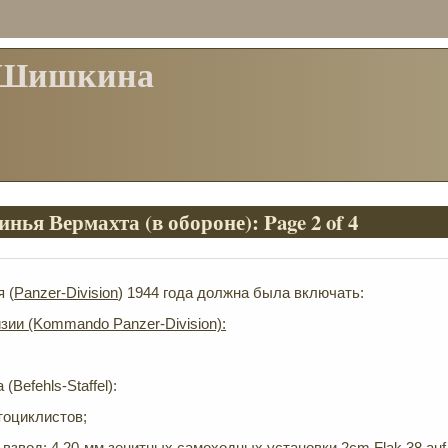
 Шишкина
нья Вермахта (в обороне): Page 2 of 4
 (
Panzer-Division
) 1944 года должна была включать:
зии (Kommando Panzer-Division):
(Befehls-Staffel):
тоциклистов;
взвод: 4 20-мм зенитных самоходных установки 2cm Flak 38 auf 