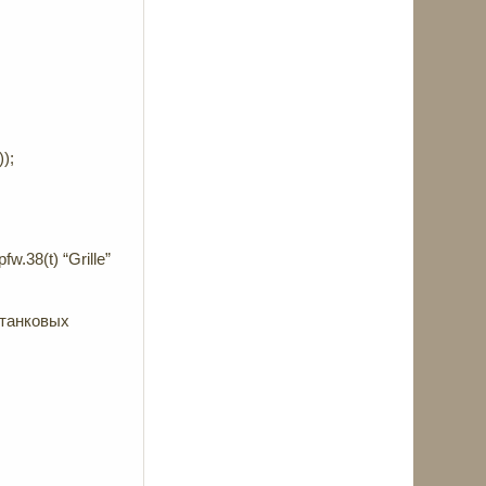
);
.38(t) “Grille”
станковых