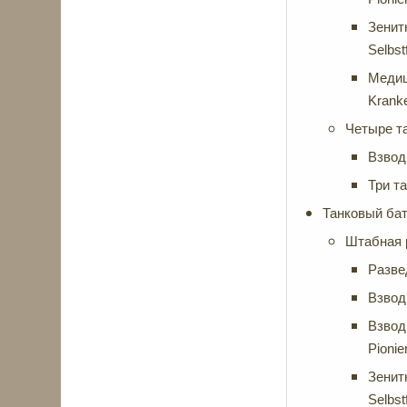
Зенит
Selbst
Медиц
Krank
Четыре та
Взвод
Три т
Танковый бат
Штабная 
Разве
Взвод 
Взвод
Pionie
Зенит
Selbst