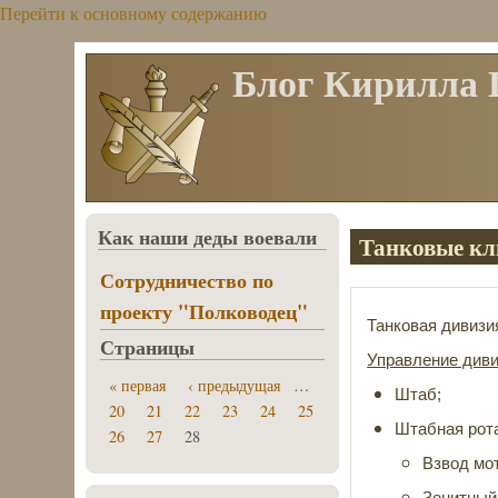
Перейти к основному содержанию
Блог Кирилла
Как наши деды воевали
Танковые кли
Сотрудничество по
проекту "Полководец"
Танковая дивизия
Страницы
Управление диви
« первая
‹ предыдущая
…
Штаб;
20
21
22
23
24
25
Штабная рота 
26
27
28
Взвод мо
Зенитный 