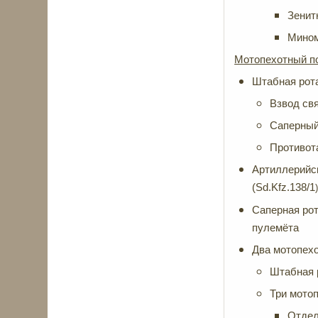
Зенит
Мином
Мотопехотный п
Штабная рот
Взвод свя
Саперный
Противот
Артиллерийска
(Sd.Kfz.138/1
Саперная рот
пулемёта
Два мотопехо
Штабная 
Три мотоп
Отдел