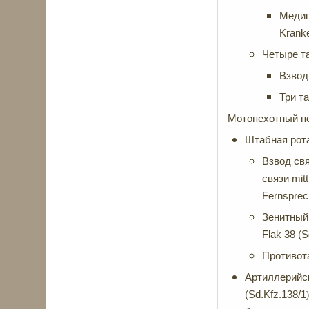
Медиц
Krank
Четыре та
Взвод
Три т
Мотопехотный по
Штабная рот
Взвод свя
связи mit
Fernspre
Зенитный 
Flak 38 (S
Противот
Артиллерийска
(Sd.Kfz.138/1