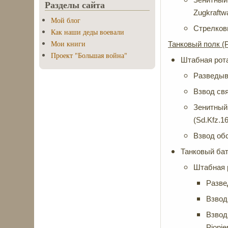
Разделы сайта
Zugkraftwa
Мой блог
Стрелковы
Как наши деды воевали
Мои книги
Танковый полк (
Проект "Большая война"
Штабная рот
Разведыва
Взвод свя
Зенитный 
(Sd.Kfz.16
Взвод обс
Танковый бат
Штабная 
Разве
Взвод 
Взвод
Pionie