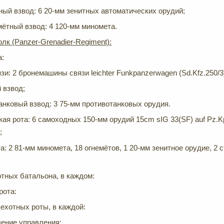
ный взвод: 6 20-мм зенитных автоматических орудий;
ётный взвод: 4 120-мм миномета.
олк
(Panzer-Grenadier-Regiment):
а:
зи: 2 бронемашины связи leichter Funkpanzerwagen (Sd.Kfz.250/3)
 взвод;
анковый взвод: 3 75-мм противотанковых орудия.
я рота: 6 самоходных 150-мм орудий 15cm sIG 33(SF) auf Pz.Kpfw
;
)
а: 2 81-мм миномета, 18 огнемётов, 1 20-мм зенитное орудие, 2 
тных батальона, в каждом:
рота:
ехотных роты, в каждой:
ение управления;