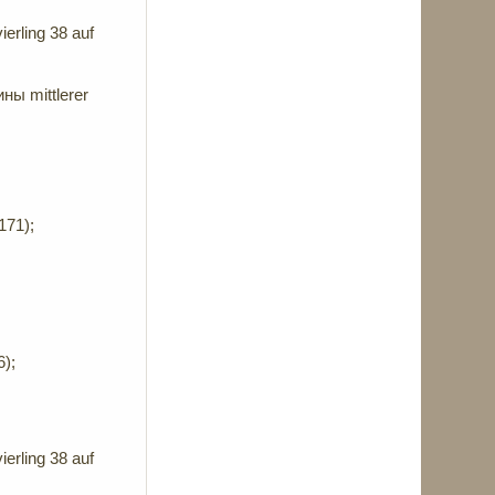
rling 38 auf
ы mittlerer
171);
6);
rling 38 auf