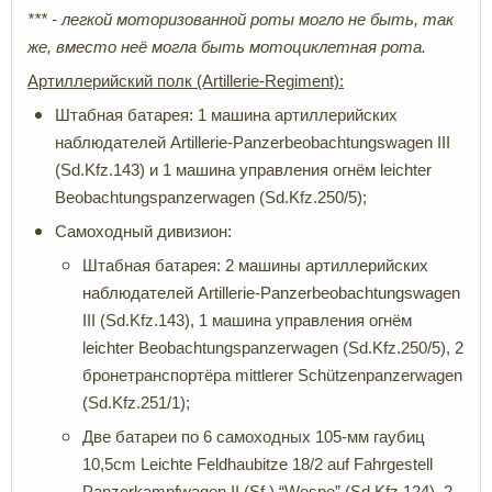
*** - легкой моторизованной роты могло не быть, так
же, вместо неё могла быть мотоциклетная рота.
Артиллерийский полк (Artillerie-Regiment):
Штабная батарея: 1 машина артиллерийских
наблюдателей Artillerie-Panzerbeobachtungswagen III
(Sd.Kfz.143) и 1 машина управления огнём leichter
Beobachtungspanzerwagen (Sd.Kfz.250/5);
Самоходный дивизион:
Штабная батарея: 2 машины артиллерийских
наблюдателей Artillerie-Panzerbeobachtungswagen
III (Sd.Kfz.143), 1 машина управления огнём
leichter Beobachtungspanzerwagen (Sd.Kfz.250/5), 2
бронетранспортёра mittlerer Schützenpanzerwagen
(Sd.Kfz.251/1);
Две батареи по 6 самоходных 105-мм гаубиц
10,5cm Leichte Feldhaubitze 18/2 auf Fahrgestell
Panzerkampfwagen II (Sf.) “Wespe” (Sd.Kfz.124), 2