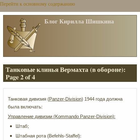
Перейти к основному содержанию
Блог Кирилла Шишкина
Танковые клинья Вермахта (в обороне):
Page 2 of 4
Танковая дивизия (
Panzer-Division
) 1944 года должна
была включать:
Управление дивизии (Kommando Panzer-Division):
Штаб;
Штабная рота (Befehls-Staffel):