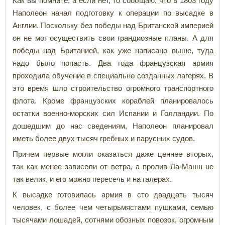
Как вы помните, а если нет, то сообщаю, что в 1803 году
Наполеон начал подготовку к операции по высадке в
Англии. Поскольку без победы над Британской империей
он не мог осуществить свои грандиозные планы. А для
победы над Британией, как уже написано выше, туда
надо было попасть. Два года французская армия
проходила обучение в специально созданных лагерях. В
это время шло строительство огромного транспортного
флота. Кроме французских кораблей планировалось
остатки военно-морских сил Испании и Голландии. По
дошедшим до нас сведениям, Наполеон планировал
иметь более двух тысяч гребных и парусных судов.
Причем первые могли оказаться даже ценнее вторых,
так как менее зависели от ветра, а пролив Ла-Манш не
так велик, и его можно пересечь и на галерах.
К высадке готовилась армия в сто двадцать тысяч
человек, с более чем четырьмястами пушками, семью
тысячами лошадей, сотнями обозных повозок, огромным