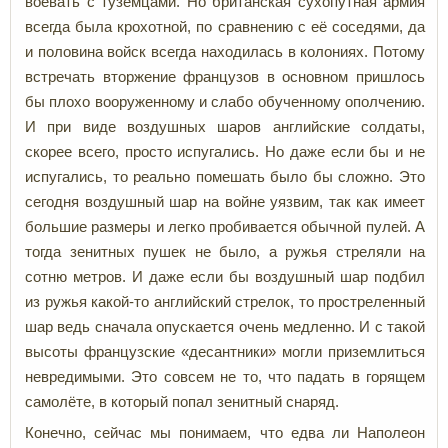
воевать с туземцами. Но британская сухопутная армия
всегда была крохотной, по сравнению с её соседями, да
и половина войск всегда находилась в колониях. Потому
встречать вторжение французов в основном пришлось
бы плохо вооруженному и слабо обученному ополчению.
И при виде воздушных шаров английские солдаты,
скорее всего, просто испугались. Но даже если бы и не
испугались, то реально помешать было бы сложно. Это
сегодня воздушный шар на войне уязвим, так как имеет
большие размеры и легко пробивается обычной пулей. А
тогда зенитных пушек не было, а ружья стреляли на
сотню метров. И даже если бы воздушный шар подбил
из ружья какой-то английский стрелок, то простреленный
шар ведь сначала опускается очень медленно. И с такой
высоты французские «десантники» могли приземлиться
невредимыми. Это совсем не то, что падать в горящем
самолёте, в который попал зенитный снаряд.
Конечно, сейчас мы понимаем, что едва ли Наполеон