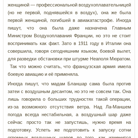
женщиной — профессиональной воздухоплавательницей
(но не первой, поднявшейся в воздух), она же была
первой женщиной, погибшей в авиакатастрофе. Иногда
пишут, что она была даже назначена Главным
Министром Воздухоплавания Франции, но это не стоит
воспринимать как факт. Зато в 1911 году в Италии она
совершила, говоря сегодняшним языком, боевой вылет,
для разведки обстановки при штурме Неаполя Мюратом.
Так что можно считать, что французская армия имела
боевую авиацию и её применяла.
Иногда пишут, что мадам Бланшар сама была против
затеи с воздушным десантом, но это не совсем так. Она
лишь говорила о больших трудностях такой операции,
из-за возможного отсутствия ветра. Над Ла-Маншем
погода всегда нестабильная, а воздушный шар даже
сейчас просто так не запустишь, нужно время на
подготовку. Успеть же подготовить к запуску сотни
огромных воздушных шаров до того, как изменится