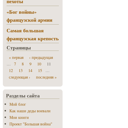
пехоты
«Бог войны»
французской армии
Самая большая
французская крепость
Страницы
« первая
‹ предыдущая
…
7
8
9
10
11
12
13
14
15
…
следующая ›
последняя »
Разделы сайта
Мой блог
Как наши деды воевали
Мои книги
Проект "Большая война"