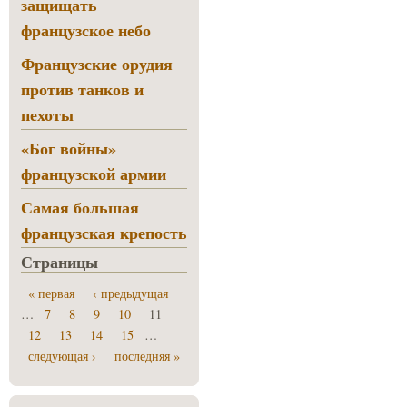
защищать
французское небо
Французские орудия
против танков и
пехоты
«Бог войны»
французской армии
Самая большая
французская крепость
Страницы
« первая
‹ предыдущая
…
7
8
9
10
11
12
13
14
15
…
следующая ›
последняя »