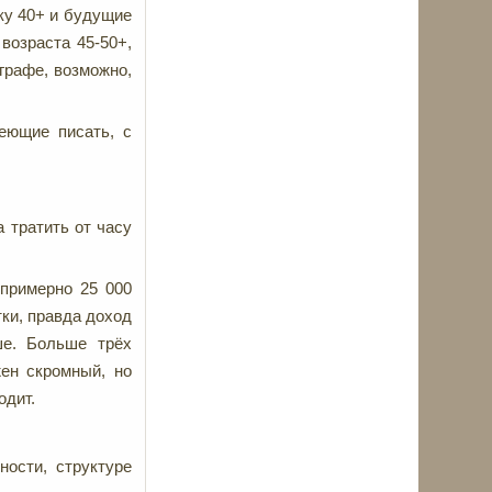
ку 40+ и будущие
возраста 45-50+,
графе, возможно,
еющие писать, с
 тратить от часу
 примерно 25 000
тки, правда доход
ше. Больше трёх
жен скромный, но
одит.
ости, структуре