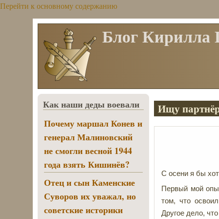
Перейти к основному содержанию
Блог Кирилла
Как наши деды воевали
Ищу партнё
Почему маршал Конев и
генерал Малиновский
не смогли весной 1944
года взять Кишинёв?
С осени я бы хот
Отец и сын Каменские
Первый мой опыт
Суворов их уважал, но
том, что освои
советские историки
Другое дело, чт