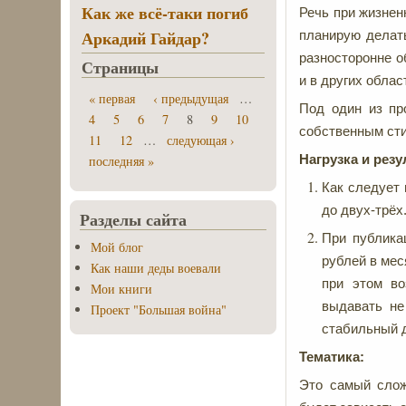
Как же всё-таки погиб
Речь при жизнен
Аркадий Гайдар?
планирую делать
разносторонне о
Страницы
и в других облас
« первая
‹ предыдущая
…
Под один из пр
4
5
6
7
8
9
10
собственным ст
11
12
…
следующая ›
Нагрузка и резу
последняя »
Как следует 
до двух-трёх
Разделы сайта
При публика
Мой блог
рублей в мес
Как наши деды воевали
при этом во
Мои книги
выдавать не
Проект "Большая война"
стабильный д
Тематика:
Это самый слож