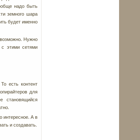
вообще надо быть
сти земного шара
рить будет именно
евозможно. Нужно
ь с этими сетями
То есть контент
копирайтеров для
е становящийся
тно.
о интересное. А в
вать и создавать.