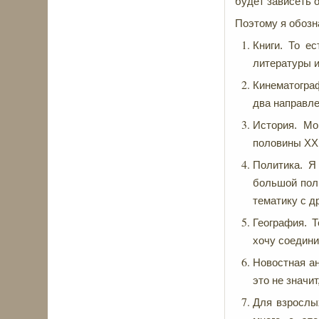
будет зависеть о
Поэтому я обозн
Книги. То е
литературы и
Кинематограф
два направле
История. Мо
половины ХХ 
Политика. Я
большой поли
тематику с д
География. Т
хочу соедини
Новостная ан
это не значи
Для взрослы