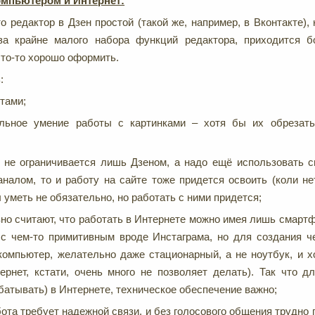
мпьютером и Интернет:
о редактор в Дзен простой (такой же, например, в Вконтакте), 
-за крайне малого набора функций редактора, приходится 
что-то хорошо оформить.
:
стами;
льное умение работы с картинками – хотя бы их обрезать
а не ограничивается лишь Дзеном, а надо ещё использовать 
аналом, то и работу на сайте тоже придется освоить (коли нет
 уметь не обязательно, но работать с ними придется;
вно считают, что работать в Интернете можно имея лишь смартф
с чем-то примитивным вроде Инстаграма, но для создания че
компьютер, желательно даже стационарный, а не ноутбук, и 
рнет, кстати, очень много не позволяет делать). Так что дл
абатывать) в Интернете, техническое обеспечение важно;
бота требует надежной связи, и без голосового общения трудно