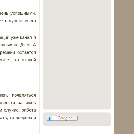
очень успешными,
ика лучше всего
ющий уже канал я
ешных на Дзен. А
времени остается
ожет, то второй
лжны появляться
анее (я за июнь
м случае, работа
ать, то всерьёз и