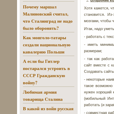
Владение ко
Почему маршал
Хотя кажется, чт
Малиновский считал,
становится. Из
что Сталинград не надо
мозгами, чтобы 
было оборонять?
Итак, надо уметь
Как монголо-татары
- работать с тек
создали национальную
- иметь минима
кавалерию Польши
размерам;
- так как работ
А если бы Гитлер
сайт вместе с к
постарался устроить в
Создавать сайты
СССР Гражданскую
- некоторые наи
войну?
такое возможно 
Любимая армия
нужен хороший 
товарища Сталина
(мобильный Инте
работать (и зар
В какой из войн русская
- совместная ра