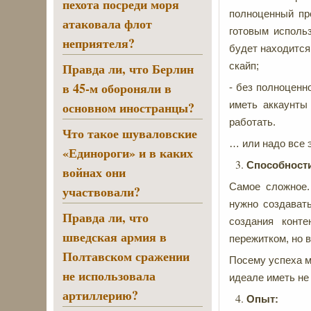
пехота посреди моря
полноценный про
атаковала флот
готовым исполь
неприятеля?
будет находится
Правда ли, что Берлин
скайп;
в 45-м обороняли в
- без полноценн
основном иностранцы?
иметь аккаунты
работать.
Что такое шуваловские
… или надо все 
«Единороги» и в каких
Способности
войнах они
Самое сложное.
участвовали?
нужно создавать
Правда ли, что
создания конт
шведская армия в
пережитком, но в
Полтавском сражении
Посему успеха м
не использовала
идеале иметь не 
артиллерию?
Опыт: