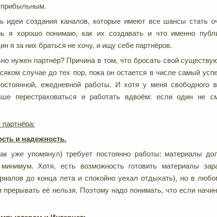
ь прибыльным.
ть идеи создания каналов, которые имеют все шансы стать 
рь я хорошо понимаю, как их создавать и что именно публ
ин я за них браться не хочу, и ищу себе партнёров.
но нужен партнёр? Причина в том, что бросать свой существу
всяком случае до тех пор, пока он остается в числе самый усп
постоянной, ежедневной работы. И хотя у меня свободного 
чше перестраховаться и работать вдвоём: если один не см
 партнёра:
сть и надежность.
как уже упомянул) требует постоянно работы: материалы до
 минимум. Хотя, есть возможность готовить материалы зар
риалов до конца лета и спокойно уехал отдыхать), но в любо
и прерывать её нельзя. Поэтому надо понимать, что если начин