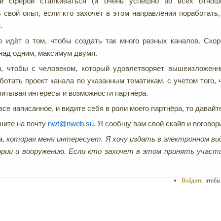
й сферой сталкиваться (и очень успешно во всех отноше
 свой опыт, если кто захочет в этом направлении поработать,
.
е идёт о том, чтобы создать так много разных каналов. Скор
над одним, максимум двумя.
м, чтобы с человеком, который удовлетворяет вышеизложенн
ботать проект канала по указанным тематикам, с учетом того, 
учитывая интересы и возможности партнёра.
се написанное, и видите себя в роли моего партнёра, то давайт
шите на почту
nwt@nweb.su
. Я сообщу вам свой скайп и погово
, которая меня интересует. Я хочу издать в электронном вид
ории и вооружению. Если кто захочет в этом принять участ
Войдите
, чтоб