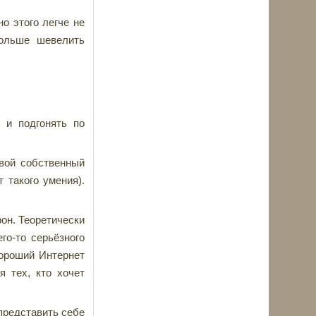
но этого легче не
больше шевелить
 и подгонять по
свой собственный
 такого умения).
он. Теоретически
го-то серьёзного
хороший Интернет
я тех, кто хочет
 представить себе