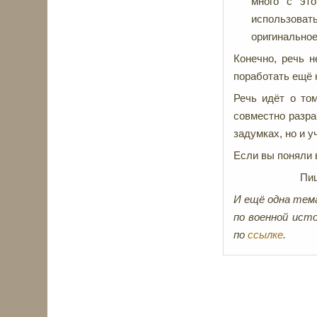
много с это
использовать
оригинальное
Конечно, речь н
поработать ещё 
Речь идёт о то
совместно разра
задумках, но и 
Если вы поняли в
Пи
И ещё одна тема
по военной ист
по
ссылке
.