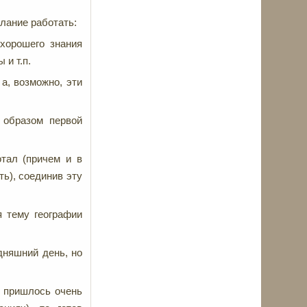
лание работать:
 хорошего знания
 и т.п.
а, возможно, эти
 образом первой
отал (причем и в
ть), соединив эту
я тему географии
дняшний день, но
и пришлось очень