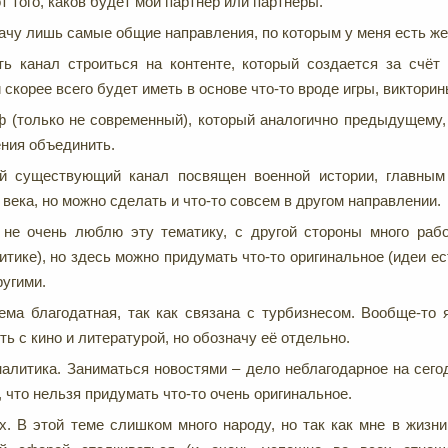
т того, каков будет мой партнёр или партнёры.
ачу лишь самые общие направления, по которым у меня есть же
сть канал строиться на контенте, который создается за счёт
 скорее всего будет иметь в основе что-то вроде игры, викторины
 (только не современный), который аналогично предыдущему, 
ния объединить.
й существующий канал посвящен военной истории, главным
века, но можно сделать и что-то совсем в другом направлении.
 не очень люблю эту тематику, с другой стороны много раб
тике), но здесь можно придумать что-то оригинальное (идеи ес
ругими.
ема благодатная, так как связана с турбизнесом. Вообще-то 
ть с кино и литературой, но обозначу её отдельно.
алитика. Заниматься новостями – дело неблагодарное на сего
т, что нельзя придумать что-то очень оригинальное.
х. В этой теме слишком много народу, но так как мне в жизн