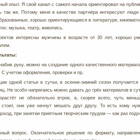
ный опыт. Я свой канал с самого начала ориентировал на публи
 так же. Потому меня в качестве партнёра интересуют люди 
бразованные, хорошо ориентирующиеся в литературе, кинемато
тях: музыка, театр, живопись.
оектов интересны мужчины в возрасте от 30 лет, хорошо ум
илем.
льтаты:
набив руку, можно на создание одного качественного материала
. С учетом оформления, проверки и пр.
ции одной статьи в сутки, в осенне-зимний сезон получается
яц. Не особо напрягаясь можно давать до трёх материалов в су
зрастёт не обязательно втрое, а, скорее всего, чуть мень
 стоит, они уже начнут мешать друг другу. То есть кому ну
оход, при занятии приятным творческим трудом — как раз подх
ный вопрос. Окончательное решение по формату, направленн