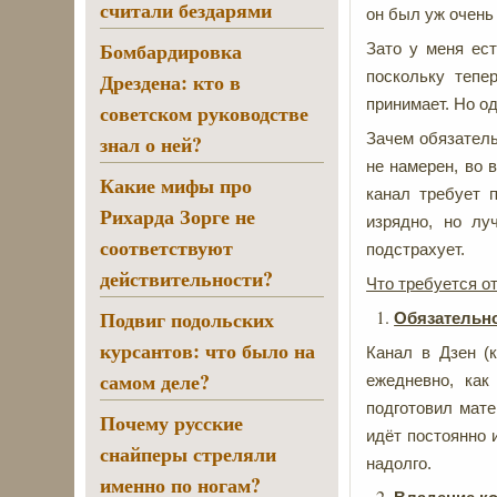
считали бездарями
он был уж очен
Бомбардировка
Зато у меня ес
поскольку тепе
Дрездена: кто в
принимает. Но од
советском руководстве
Зачем обязатель
знал о ней?
не намерен, во 
Какие мифы про
канал требует 
Рихарда Зорге не
изрядно, но лу
соответствуют
подстрахует.
действительности?
Что требуется от
Подвиг подольских
Обязательно
курсантов: что было на
Канал в Дзен (
самом деле?
ежедневно, как
подготовил мате
Почему русские
идёт постоянно 
снайперы стреляли
надолго.
именно по ногам?