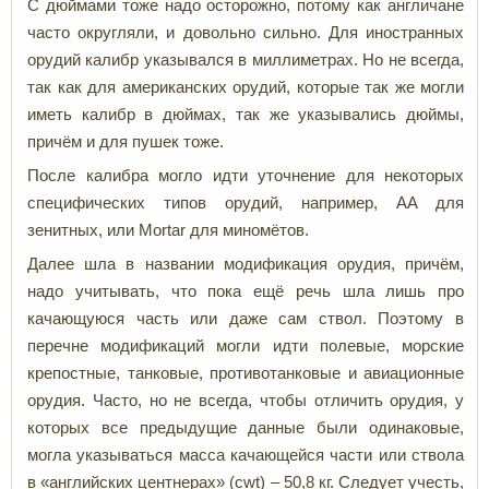
С дюймами тоже надо осторожно, потому как англичане
часто округляли, и довольно сильно. Для иностранных
орудий калибр указывался в миллиметрах. Но не всегда,
так как для американских орудий, которые так же могли
иметь калибр в дюймах, так же указывались дюймы,
причём и для пушек тоже.
После калибра могло идти уточнение для некоторых
специфических типов орудий, например, AA для
зенитных, или Mortar для миномётов.
Далее шла в названии модификация орудия, причём,
надо учитывать, что пока ещё речь шла лишь про
качающуюся часть или даже сам ствол. Поэтому в
перечне модификаций могли идти полевые, морские
крепостные, танковые, противотанковые и авиационные
орудия. Часто, но не всегда, чтобы отличить орудия, у
которых все предыдущие данные были одинаковые,
могла указываться масса качающейся части или ствола
в «английских центнерах» (cwt) – 50,8 кг. Следует учесть,