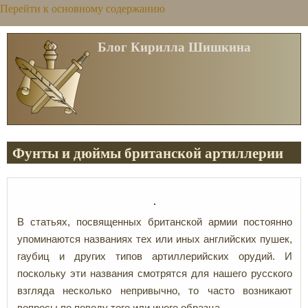
Перейти к основному содержанию
Блог Кирилла Шишкина
Фунты и дюймы британской артиллерии
В статьях, посвященных британской армии постоянно
упоминаются названиях тех или иных английских пушек,
гаубиц и других типов артиллерийских орудий. И
поскольку эти названия смотрятся для нашего русского
взгляда несколько непривычно, то часто возникают
вопросы по поводу того или иного образца.