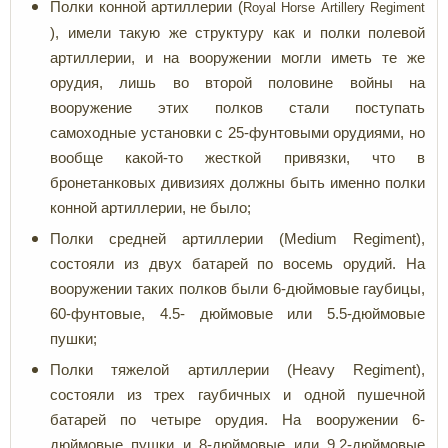
Полки конной артиллерии (
Royal
Horse
Artillery
Regiment
), имели такую же структуру как и полки полевой
артиллерии, и на вооружении могли иметь те же
орудия, лишь во второй половине войны на
вооружение этих полков стали поступать
самоходные установки с 25-фунтовыми орудиями, но
вообще какой-то жесткой привязки, что в
бронетанковых дивизиях должны быть именно полки
конной артиллерии, не было;
Полки средней артиллерии (Medium Regiment),
состояли из двух батарей по восемь орудий. На
вооружении таких полков были 6-дюймовые гаубицы,
60-фунтовые, 4.5- дюймовые или 5.5-дюймовые
пушки;
Полки тяжелой артиллерии (Heavy Regiment),
состояли из трех гаубичных и одной пушечной
батарей по четыре орудия. На вооружении 6-
дюймовые пушки и 8-дюймовые или 9.2-дюймовые