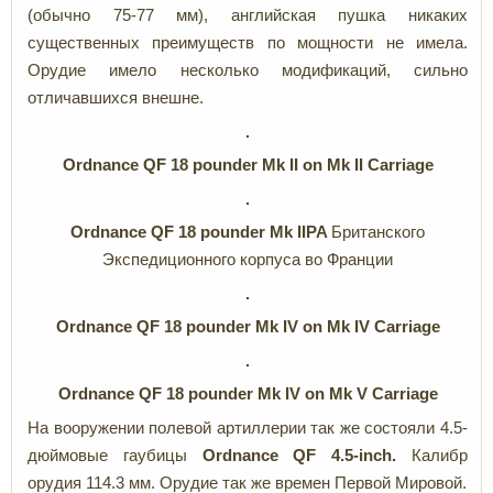
(обычно 75-77 мм), английская пушка никаких
существенных преимуществ по мощности не имела.
Орудие имело несколько модификаций, сильно
отличавшихся внешне.
Ordnance QF 18 pounder Mk II on
Mk I
I Carriage
Ordnance QF
18
pounder
Mk
II
PA
Британского
Экспедиционного корпуса во Франции
Ordnance QF 18 pounder Mk IV on
Mk IV Carriage
Ordnance QF 18 pounder Mk IV on
Mk V Carriage
На вооружении полевой артиллерии так же состояли 4.5-
дюймовые гаубицы
Ordnance QF 4.5-inch.
Калибр
орудия 114.3 мм. Орудие так же времен Первой Мировой.