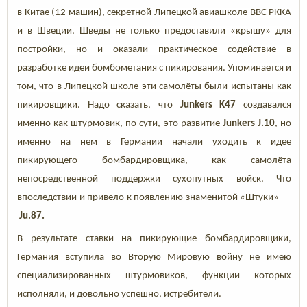
в Китае (12 машин), секретной Липецкой авиашколе ВВС РККА
и в Швеции. Шведы не только предоставили «крышу» для
постройки, но и оказали практическое содействие в
разработке идеи бомбометания с пикирования. Упоминается и
том, что в Липецкой школе эти самолёты были испытаны как
пикировщики. Надо сказать, что
Junkers K47
создавался
именно как штурмовик, по сути, это развитие
Junkers J.10
, но
именно на нем в Германии начали уходить к идее
пикирующего бомбардировщика, как самолёта
непосредственной поддержки сухопутных войск. Что
впоследствии и привело к появлению знаменитой «Штуки» —
Ju.87.
В результате ставки на пикирующие бомбардировщики,
Германия вступила во Вторую Мировую войну не имею
специализированных штурмовиков, функции которых
исполняли, и довольно успешно, истребители.