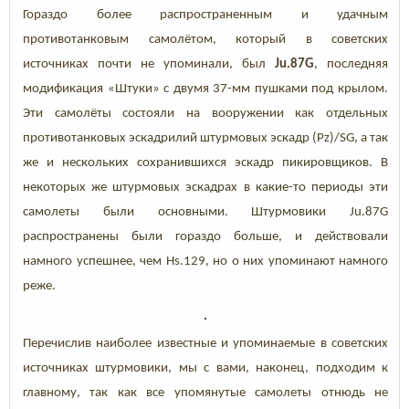
Гораздо более распространенным и удачным
противотанковым самолётом, который в советских
источниках почти не упоминали, был
Ju.87G
, последняя
модификация «Штуки» с двумя 37-мм пушками под крылом.
Эти самолёты состояли на вооружении как отдельных
противотанковых эскадрилий штурмовых эскадр (Pz)/SG, а так
же и нескольких сохранившихся эскадр пикировщиков. В
некоторых же штурмовых эскадрах в какие-то периоды эти
самолеты были основными. Штурмовики Ju.87G
распространены были гораздо больше,
и действовали
намного успешнее,
чем
Hs.129, но о них упоминают намного
реже.
Перечислив наиболее известные и упоминаемые в советских
источниках штурмовики, мы с вами, наконец, подходим к
главному, так как все упомянутые самолеты отнюдь не