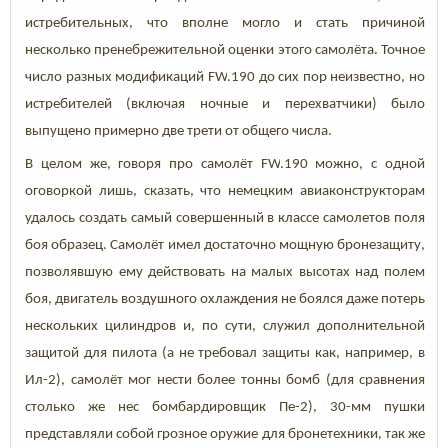
истребительных, что вполне могло и стать причиной
несколько пренебрежительной оценки этого самолёта. Точное
число разных модификаций
F
W
.190 до сих пор неизвестно, но
истребителей (включая ночные и перехватчики) было
выпущено примерно две трети от общего числа.
В целом же, говоря про самолёт
F
W
.190 можно, с одной
оговоркой лишь, сказать, что немецким авиаконструкторам
удалось создать самый совершенный в классе самолетов поля
боя образец. Самолёт имел достаточно мощную бронезащиту,
позволявшую ему действовать на малых высотах над полем
боя, двигатель воздушного охлаждения не боялся даже потерь
нескольких цилиндров и, по сути, служил дополнительной
защитой для пилота (а не требовал защиты как, например, в
Ил-2), самолёт мог нести более тонны бомб (для сравнения
столько же нес бомбардировщик Пе-2), 30-мм пушки
представляли собой грозное оружие для бронетехники, так же