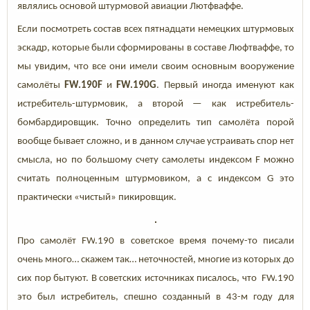
являлись основой штурмовой авиации Лютфваффе.
Если посмотреть состав всех пятнадцати немецких штурмовых
эскадр, которые были сформированы в составе Люфтваффе, то
мы увидим, что все они имели своим основным вооружение
самолёты
F
W
.190F
и
F
W
.190G
. Первый иногда именуют как
истребитель-штурмовик, а второй — как истребитель-
бомбардировщик. Точно определить тип самолёта порой
вообще бывает сложно, и в данном случае устраивать спор нет
смысла, но по большому счету самолеты индексом
F можно
считать полноценным штурмовиком, а с индексом G это
практически «чистый» пикировщик.
Про самолёт
F
W
.190 в советское время почему-то писали
очень много… скажем так… неточностей, многие из которых до
сих пор бытуют. В советских источниках писалось, что F
W
.190
это был истребитель, спешно созданный в 43-м году для