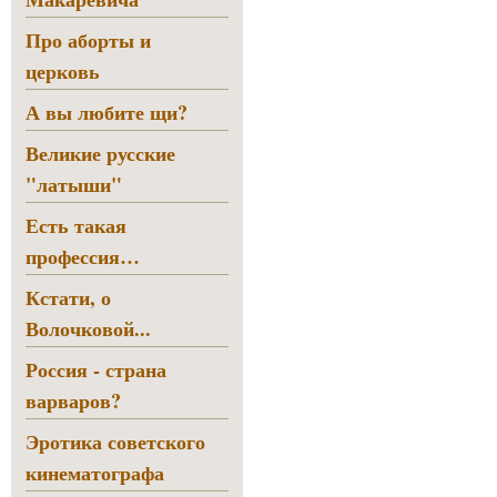
Про аборты и
церковь
А вы любите щи?
Великие русские
"латыши"
Есть такая
профессия…
Кстати, о
Волочковой...
Россия - страна
варваров?
Эротика советского
кинематографа