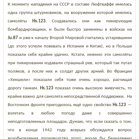
К моменту нападения на СССР в составе Люфтваффе имелась
одна группа штурмовиков, на вооружении которой имелись
самолёты
Hs.123
. Создавались они как пикирующие
бомбардировщики, и были быстро заменены в войсках на
Ju.87
и уже к началу Второй Мировой считались устаревшими
(до этого успели повевать в Испании и Китае), но в Польше
показали себя крайне удачно. Кстати, именно эти самолёты
при пикировании издавали страшный рев, который так пугал
поляков, а после них и солдат других армий. Во Франции
«Хеншели» показали себя тоже очень хорошо, расчищая
дорогу танкам.
Hs.123
показал очень высокую живучесть, то
крайне важно для самолета непосредственной поддержки. На
Восточном фронте пригодилось ещё одно свойство
Hs.123
—
взлетать в любую погоду даже с совершенно
неподготовленных площадок. Думаю, что если сказать о том,
что в конце 1942 году всерьез обсуждался вопрос
возобновления производства этого, вроде бы безнадежно