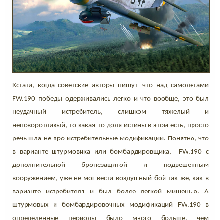
Кстати, когда советские авторы пишут, что над самолётами
F
W
.190
победы одерживались легко и что вообще, это был
неудачный истребитель, слишком тяжелый и
неповоротливый, то какая-то доля истины в этом есть, просто
речь шла не про истребительные модификации. Понятно, что
в варианте штурмовика или бомбардировщика,
F
W
.190
с
дополнительной бронезащитой и подвешенным
вооружением, уже не мог вести воздушный бой так же, как в
варианте истребителя и был более легкой мишенью. А
штурмовых и бомбардировочных модификаций
F
W
.190
в
определённые периоды было много больше, чем