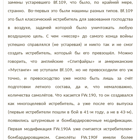
замены устаревшего
Bf
.109, что было, по крайней мере,
странно. Во-первых это были машины разных типов.
Bf
.109
это был классический истребитель для завоевания господства
в воздухе, задачей которой было уничтожать любую
воздушную цель. С чем «мессер» до самого конца войны
успешно справлялся (не устаревая) и никто так и не смог
создать истребитель, который бы его превзошёл. Можно
говорить, что английские «Спитфайры» и американские
«Мустанги» не уступали
Bf
.109, но не превосходили его уж
точно, и превосходство уже могло быть лишь за счёт
подготовки летного состава, да и, что немаловажно,
количества самолётов. Что касается F
W
.190, то он создавался
как многоцелевой истребитель, а уже после его выпуска
(первые истребители пошли в бой в 41-м году, а не в 43-м),
появились штурмовые и бомбардировочные модификации.
Первая модификация F
W
.190
A
уже считается истребителем-
бомбардировщиком. Самолёты F
W
.190F
имели более