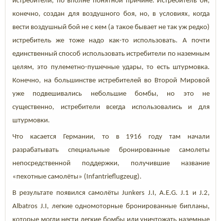
истребители, по вполне понятной причине. Истребитель он,
конечно, создан для воздушного боя, но, в условиях, когда
вести воздушный бой не с кем (а такое бывает не так уж редко)
истребитель же тоже надо как-то использовать. А почти
единственный способ использовать истребители по наземным
целям, это пулеметно-пушечные удары, то есть штурмовка.
Конечно, на большинстве истребителей во Второй Мировой
уже подвешивались небольшие бомбы, но это не
существенно, истребители всегда использовались и для
штурмовки.
Что касается Германии, то
в 1916 году там начали
разрабатывать специальные бронированные самолеты
непосредственной поддержки, получившие название
«пехотные самолёты» (Infantrieflugzeug).
В результате появился самолёты
Junkers J.I,
A.E.G. J.1 и J.2,
Albatros J.I, легкие одномоторные бронированные бипланы,
которые могли нести легкие бомбы или уничтожать наземные