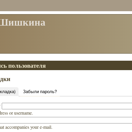
 Шишкина
сь пользователя
адки
вкладка)
Забыли пароль?
*
dress or username.
hat accompanies your e-mail.