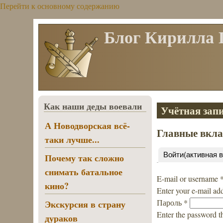
Перейти к основному содержанию
Блог Кирилла
Как наши деды воевали
Учётная запи
А Новодворская всё-
Главные вкл
таки лучше...
Войти
(активная 
Почему так сложно
снимать батальное
E-mail or username
кино?
Enter your e-mail ad
Пароль
*
Экскурсия в страну
Enter the password t
дураков