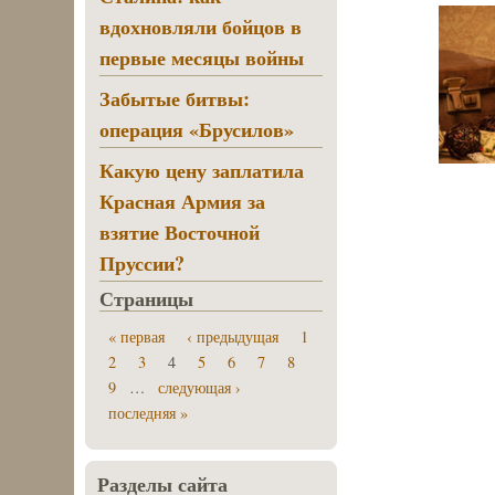
вдохновляли бойцов в
первые месяцы войны
Забытые битвы:
операция «Брусилов»
Какую цену заплатила
Красная Армия за
взятие Восточной
Пруссии?
Страницы
« первая
‹ предыдущая
1
2
3
4
5
6
7
8
9
…
следующая ›
последняя »
Разделы сайта