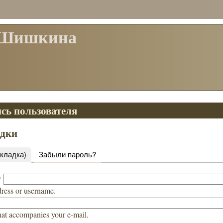
 Шишкина
сь пользователя
адки
вкладка)
Забыли пароль?
*
dress or username.
hat accompanies your e-mail.