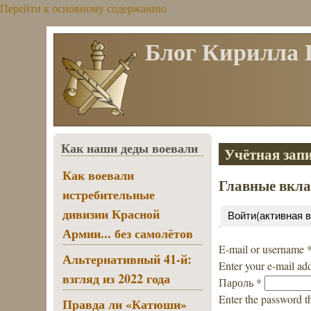
Перейти к основному содержанию
Блог Кирилла
Как наши деды воевали
Учётная запи
Как воевали
Главные вкл
истребительные
дивизии Красной
Войти
(активная 
Армии... без самолётов
E-mail or username
Альтернативный 41-й:
Enter your e-mail ad
взгляд из 2022 года
Пароль
*
Enter the password t
Правда ли «Катюши»