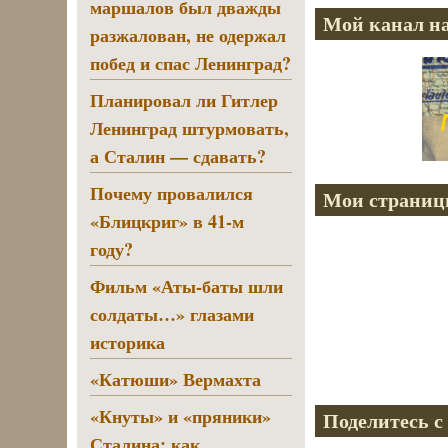
маршалов был дважды
Мой канал на
разжалован, не одержал
побед и спас Ленинград?
Планировал ли Гитлер
Ленинград штурмовать,
а Сталин — сдавать?
Почему провалился
Мои страниц
«Блицкриг» в 41-м
году?
Фильм «Аты-баты шли
солдаты…» глазами
историка
«Катюши» Вермахта
«Кнуты» и «пряники»
Поделитесь с
Сталина: как