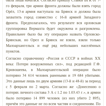
го февраля, три армии фронта должны были взять город
Орёл, 13-я армия наступала на Брянск и должна была
захватить город совместно с 16-й армией Западного
фронта. Предполагалось, что результате вся орловская
группировка Вермахта будет окружена и разгромлена.
Правильнее было бы эту операцию назвать Орловско-
Брянская, но Орел и Брянск не взяли, взяли только
Малоархангельск и ещё ряд небольших населённых
пунктов.
Согласно справочнику «Россия и СССР в войнах XX
века: Потери вооруженных сил», под редакцией Г.Ф.
Кривошеева, в Малоархангельской операции было
потеряно 34 614 человек ранеными и 19 684 убитыми.
Это данные лишь по двум армиям (13-й и 48-й) за период
с 5 февраля по 2 марта. Согласно же «Донесению о
потерях личного состава 3 А с 1.2 по 1.03.43 г.», в армии
было потеряно 14 899 человек (из них убито 2 895),
причём это данные не по всем частям и соединениям. По