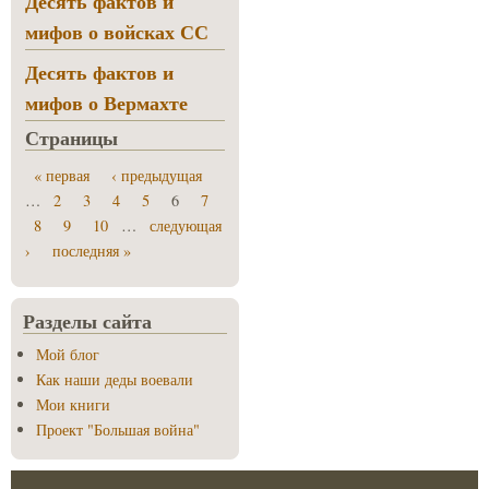
Десять фактов и
мифов о войсках СС
Десять фактов и
мифов о Вермахте
Страницы
« первая
‹ предыдущая
…
2
3
4
5
6
7
8
9
10
…
следующая
›
последняя »
Разделы сайта
Мой блог
Как наши деды воевали
Мои книги
Проект "Большая война"