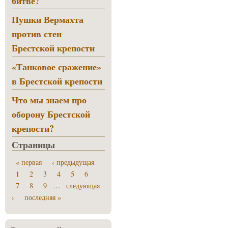
битве?
Пушки Вермахта
против стен
Брестской крепости
«Танковое сражение»
в Брестской крепости
Что мы знаем про
оборону Брестской
крепости?
Страницы
« первая
‹ предыдущая
1
2
3
4
5
6
7
8
9
…
следующая
›
последняя »