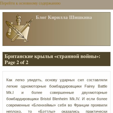
Перейти к основному содержанию
Блог Кирилла Шишкина
Британские крылья «странной войны»:
Page 2 of 2
Как легко увидеть, основу ударных сил составляли
легкие одномоторные бомбардировщики Fairey
Battle
Mk.I и более совершенные двухмоторные
бомбардировщики Bristol
Blenheim Mk.IV. И если более
современные «Бленхеймы» себя во Франции проявили
неплохо, то «Бэттлы» оказались практически