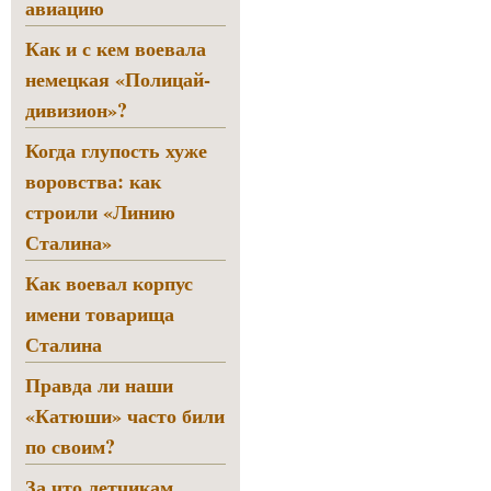
авиацию
Как и с кем воевала
немецкая «Полицай-
дивизион»?
Когда глупость хуже
воровства: как
строили «Линию
Сталина»
Как воевал корпус
имени товарища
Сталина
Правда ли наши
«Катюши» часто били
по своим?
За что летчикам