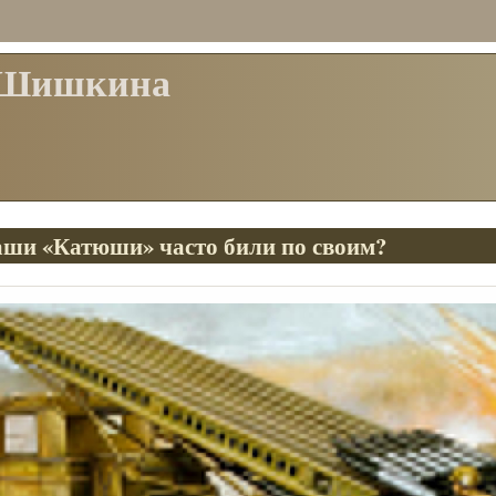
 Шишкина
аши «Катюши» часто били по своим?