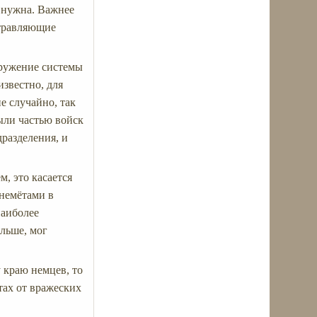
 нужна. Важнее
отравляющие
оружение системы
звестно, для
е случайно, так
ыли частью войск
дразделения, и
, это касается
гнемётами в
наиболее
ольше, мог
у краю немцев, то
тах от вражеских