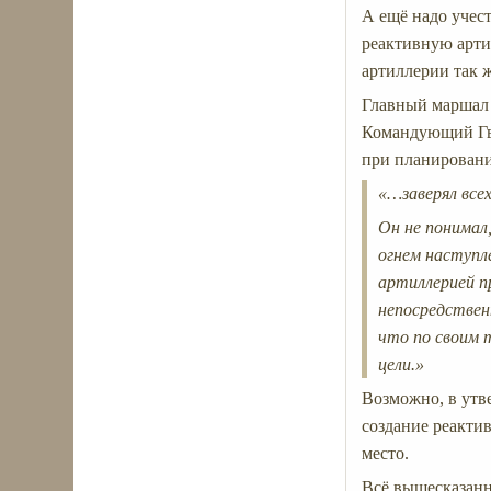
А ещё надо учес
реактивную арти
артиллерии так ж
Главный маршал 
Командующий Гва
при планировани
«…заверял все
Он не понимал
огнем наступл
артиллерией п
непосредствен
что по своим 
цели.»
Возможно, в утв
создание реакти
место.
Всё вышесказанн