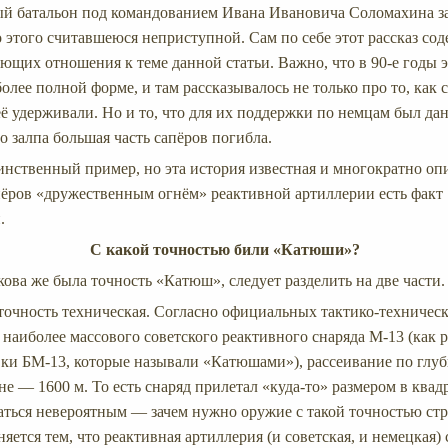
й батальон под командованием Ивана Ивановича Соломахина з
о этого считавшеюся неприступной. Сам по себе этот рассказ со
ющих отношения к теме данной статьи. Важно, что в 90-е годы 
олее полной форме, и там рассказывалось не только про то, как 
её удерживали. Но и то, что для их поддержки по немцам был да
го залпа большая часть сапёров погибла.
инственный пример, но эта история известная и многократно оп
ёров «дружественным огнём» реактивной артиллерии есть факт
ый.
С какой точностью били «Катюши»?
кова же была точность «Катюш», следует разделить на две части.
 точность техническая. Согласно официальных тактико-техничес
наиболее массового советского реактивного снаряда М-13 (как р
вки БМ-13, которые называли «Катюшами»), рассеивание по глуб
не — 1600 м. То есть снаряд прилетал «куда-то» размером в ква
аться невероятным — зачем нужно оружие с такой точностью стр
няется тем, что реактивная артиллерия (и советская, и немецкая) 