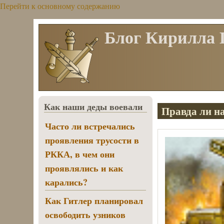
Перейти к основному содержанию
Блог Кирилла
Как наши деды воевали
Правда ли н
Часто ли встречались
проявления трусости в
РККА, в чем они
проявлялись и как
карались?
Как Гитлер планировал
освободить узников