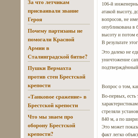
За что летчикам
106-й инженерны
присваивали звание
атакой высоту, д
Героя
вопросов, не име
опубликована в б
Почему партизаны не
высоту и потом 
помогали Красной
В результате это
Армии в
Это далеко не ед
Сталинградской битве?
уничтожение сап
Пушки Вермахта
подтверждённ
против стен Брестской
крепости
Вопрос о том, ка
«Танковое сражение» в
Во-первых, есть
Брестской крепости
характеристикам 
стреляли устано
Что мы знаем про
840 м, а по шири
оборону Брестской
Это может показ
крепости?
факт легко объяс