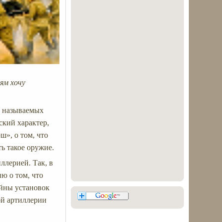
ям хочу
о называемых
ский характер,
ш», о том, что
ть такое оружие.
ллерией. Так, в
ю о том, что
ойны установок
ой артиллерии