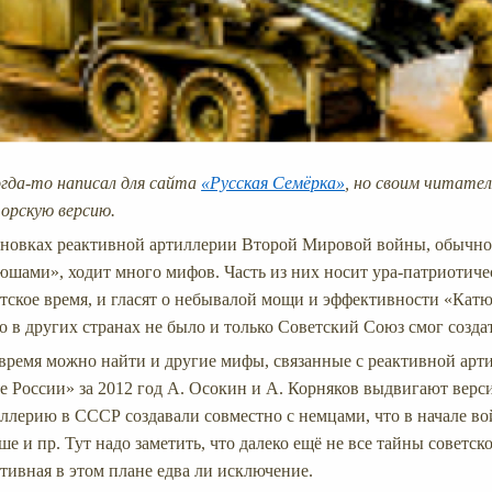
гда-то написал для сайта
«Русская Семёрка»
, но своим читател
орскую версию.
ановках реактивной артиллерии Второй Мировой войны, обычн
шами», ходит много мифов. Часть из них носит ура-патриотиче
тское время, и гласят о небывалой мощи и эффективности «Катю
о в других странах не было и только Советский Союз смог созда
 время можно найти и другие мифы, связанные с реактивной арти
 России» за 2012 год А. Осокин и А. Корняков выдвигают верси
ллерию в СССР создавали совместно с немцами, что в начале в
е и пр. Тут надо заметить, что далеко ещё не все тайны советск
тивная в этом плане едва ли исключение.