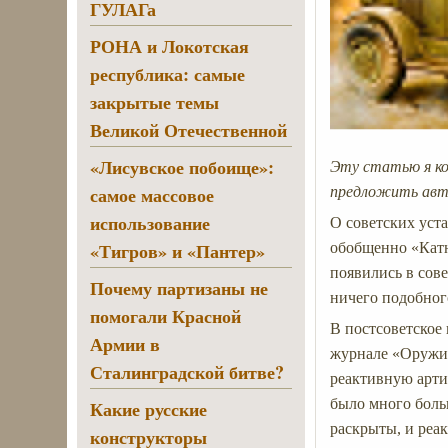
ГУЛАГа
РОНА и Локотская
республика: самые
закрытые темы
Великой Отечественной
«Лисувское побоище»:
Эту статью я ко
самое массовое
предложить авт
использование
О советских уст
«Тигров» и «Пантер»
обобщенно «Катю
появились в сове
Почему партизаны не
ничего подобног
помогали Красной
В постсоветское
Армии в
журнале «Оружие
Сталинградской битве?
реактивную арти
было много больш
Какие русские
раскрыты, и реак
конструкторы