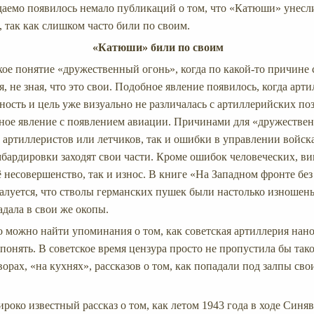
даемо появилось немало публикаций о том, что «Катюши» унесл
, так как слишком часто били по своим.
«Катюши» били по своим
кое понятие «дружественный огонь», когда по какой-то причине
я, не зная, что это свои. Подобное явление появилось, когда арти
ность и цель уже визуально не различалась с артиллерийских по
ное явление с появлением авиации. Причинами для «дружествен
 артиллеристов или летчиков, так и ошибки в управлении войска
мбардировки заходят свои части. Кроме ошибок человеческих, в
ё несовершенство, так и износ. В книге «На Западном фронте бе
алуется, что стволы германских пушек были настолько изношены
падала в свои же окопы.
о можно найти упоминания о том, как советская артиллерия нан
 понять. В советское время цензура просто не пропустила бы тако
орах, «на кухнях», рассказов о том, как попадали под залпы с
роко известный рассказ о том, как летом 1943 года в ходе Син