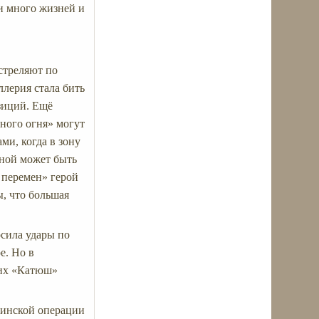
и много жизней и
 стреляют по
ллерия стала бить
зиций. Ещё
ного огня» могут
ми, когда в зону
иной может быть
з перемен» герой
, что большая
осила удары по
е. Но в
воих «Катюш»
явинской операции