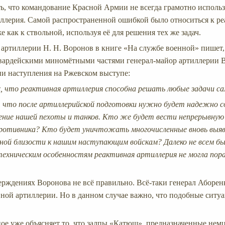
ть, что командование Красной Армии не всегда грамотно исполь
ллерия. Самой распространенной ошибкой было относиться к р
е как к ствольной, используя её для решения тех же задач.
артиллерии Н. Н. Воронов в книге «На службе военной» пишет,
рдейскими миномётными частями генерал-майор артиллерии В.
и наступления на Ржевском выступе:
х, что реактивная артиллерия способна решать любые задачи с
, что после артиллерийской подготовки нужно будет надежно
ение нашей пехоты и танков. Кто же будет вести непрерывную 
ротивника? Кто будет уничтожать многочисленные вновь выяв
ной близости к нашим наступающим войскам? Далеко не всем бы
техническим особенностям реактивная артиллерия не могла по
ерждениях Воронова не всё правильно. Всё-таки генерал Аборен
вной артиллерии. Но в данном случае важно, что подобные ситу
ое уже объясняет то, что залпы «Катюш», предназначенные немц