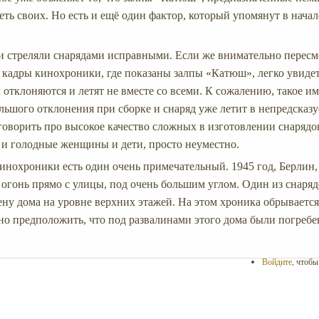
еть своих. Но есть и ещё один фактор, который упомянут в начал
и стреляли снарядами исправными. Если же внимательно пересм
кадры кинохроники, где показаны залпы «Катюш», легко увидет
отклоняются и летят не вместе со всеми. К сожалению, такое им
льшого отклонения при сборке и снаряд уже летит в непредсказ
говорить про высокое качество сложных в изготовлении снарядо
 и голодные женщины и дети, просто неуместно.
кинохроники есть один очень примечательный. 1945 год, Берлин,
огонь прямо с улицы, под очень большим углом. Один из снаряд
ену дома на уровне верхних этажей. На этом хроника обрывается,
о предположить, что под развалинами этого дома были погребе
Войдите
, чтоб