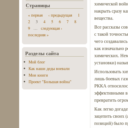
Страницы
химической войн
накрыть сразу к
« первая
‹ предыдущая
1
вещества.
2
3
4
5
6
7
8
Все рассказы со
9
…
следующая ›
с такой точност
последняя »
чего создавалис
как изначально 
Разделы сайта
химических. Немц
Мой блог
установки) назы
Как наши деды воевали
Использовать хи
Мои книги
лишь боевых газо
Проект "Большая война"
РККА относилос
эффективными в р
превратить огро
Как легко догада
зацепить своих (
позиций) было п