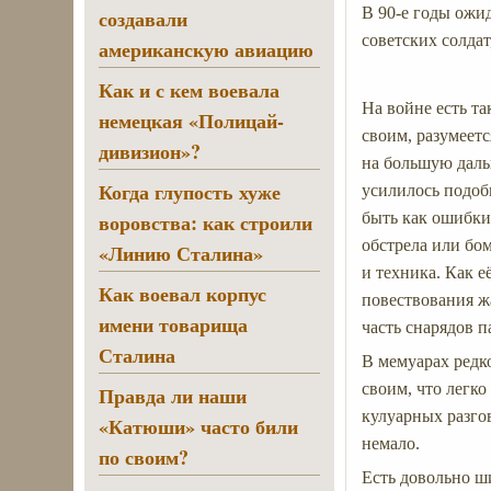
В 90-е годы ожи
создавали
советских солдат
американскую авиацию
Как и с кем воевала
На войне есть та
немецкая «Полицай-
своим, разумеетс
дивизион»?
на большую даль
Когда глупость хуже
усилилось подоб
воровства: как строили
быть как ошибки
обстрела или бо
«Линию Сталина»
и техника. Как е
Как воевал корпус
повествования ж
имени товарища
часть снарядов 
Сталина
В мемуарах редк
своим, что легко
Правда ли наши
кулуарных разгов
«Катюши» часто били
немало.
по своим?
Есть довольно ши