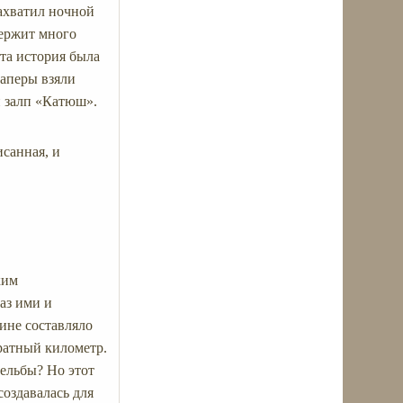
ахватил ночной
держит много
эта история была
саперы взяли
н залп «Катюш».
исанная, и
ким
аз ими и
ине составляло
дратный километр.
ельбы? Но этот
создавалась для