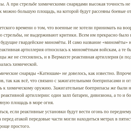
ы. А при стрельбе химическими снарядами высокая точность не
ак можно большую площадь, на которой будут рассеяны боевые 
ветского времени о том, что военные не хотели принимать на во
ью стрельбы, не выдерживают критики. Всем им прекрасно было и
ь будущие гвардейские миномёты. И само название «миномёты» н
реактивная артиллерия относилась к миномётным войскам, а те б
ы же не стеснялись, и в Вермахте реактивная артиллерия (и по
валась химической.
мические снаряды «Катюшам» не довелось, как известно. Впрочем
в, так как всё, что связано с зажигательными боеприпасами и о
ь к химическому оружию. Зажигательные боеприпасы же были 
еактивной артиллерии: один залп батареи, дивизиона, а то и б
мную площадь в море огня.
ться, если реактивные установки будут вести огонь по переднем
а перед атакой передовые части могли находиться метрах в пятис
роще простого.