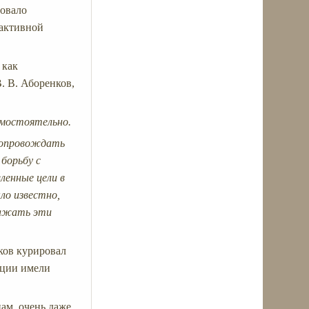
зовало
еактивной
 как
 В. Аборенков,
амостоятельно.
 сопровождать
борьбу с
ленные цели в
ло известно,
ражать эти
ков курировал
ации имели
ам, очень даже