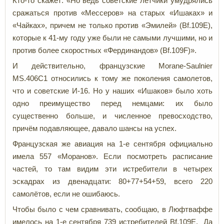
Кто-то скажет: «Но ведь советские летчики умудрялись
сражаться против «Мессеров» на старых «Ишаках» и
«Чайках», причем не только против «Эмилей» (Bf.109E),
которые к 41-му году уже были не самыми лучшими, но и
против более скоростных «Фердинандов» (Bf.109F)».
И действительно, французские Morane-Saulnier
MS.406C1 относились к тому же поколения самолетов,
что и советские И-16. Но у наших «Ишаков» было хоть
одно преимущество перед немцами: их было
существенно больше, и численное превосходство,
причём подавляющее, давало шансы на успех.
Французская же авиация на 1-е сентября официально
имела 557 «Моранов». Если посмотреть расписание
частей, то там видим эти истребители в четырех
эскадрах из двенадцати: 80+77+54+59, всего 220
самолётов, если не ошибаюсь.
Чтобы было с чем сравнивать, сообщаю, в Люфтваффе
имелось на 1-е сентября 739 истребителей Bf.109E. Да