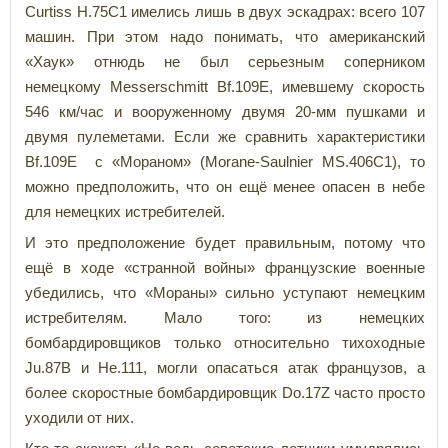
Curtiss Н.75C1 имелись лишь в двух эскадрах: всего 107
машин. При этом надо понимать, что американский
«Хаук» отнюдь не был серьезным соперником
немецкому Messerschmitt Bf.109E, имевшему скорость
546 км/час и вооруженному двумя 20-мм пушками и
двумя пулеметами. Если же сравнить характеристики
Bf.109E с «Мораном» (Morane-Saulnier MS.406C1), то
можно предположить, что он ещё менее опасен в небе
для немецких истребителей.
И это предположение будет правильным, потому что
ещё в ходе «странной войны» французские военные
убедились, что «Мораны» сильно уступают немецким
истребителям. Мало того: из немецких
бомбардировщиков только относительно тихоходные
Ju.87В и Не.111, могли опасаться атак французов, а
более скоростные бомбардировщик Do.17Z часто просто
уходили от них.