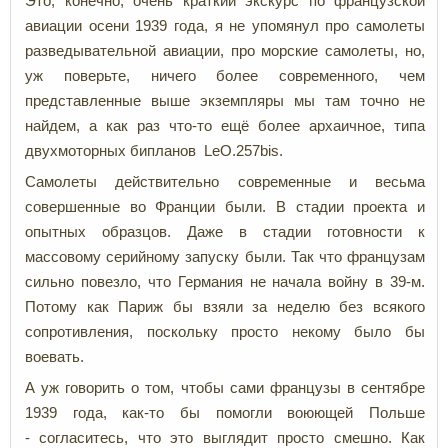
Это, конечно, очень краткий экскурс по французской
авиации осени 1939 года, я не упомянул про самолеты
разведывательной авиации, про морские самолеты, но,
уж поверьте, ничего более современного, чем
представленные выше экземпляры мы там точно не
найдем, а как раз что-то ещё более архаичное, типа
двухмоторных бипланов LeO.257bis.
Самолеты действительно современные и весьма
совершенные во Франции были. В стадии проекта и
опытных образцов. Даже в стадии готовности к
массовому серийному запуску были. Так что французам
сильно повезло, что Германия не начала войну в 39-м.
Потому как Париж бы взяли за неделю без всякого
сопротивления, поскольку просто некому было бы
воевать.
А уж говорить о том, чтобы сами французы в сентябре
1939 года, как-то бы помогли воюющей Польше
- согласитесь, что это выглядит просто смешно. Как