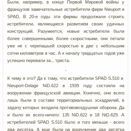
Были, например, в конце Первой Мировой войны у
французов замечательные истребители фирм Nieuport и
SPAD. В 20-е годы эти фирмы продолжали строить
истребители, являющиеся развитием своих удачных
конструкций. Разумеется, новые истребители были
более совершенными, более скоростными, они летали
уже не с черепашьей скоростью в две с небольшим
сотни километров в час. А к началу тридцатых годов уже
успешно перевали за... триста.
К чему я это? Да к тому, что истребители SPAD S.510 и
Nieuport-Delage NiD.622 в 1939 году состояли на
вооружении французской авиации. Конечно, они всего
лишь были в составе территориальных эскадрилий, в
задачу которых входила противовоздушная оборона. Да
и было их всего-ничего: 135 NiD.622 и 18 NiD.629. А
истребителей SPAD S.510 было и того меньше - всего
два десятка. А еще были на вооружении два десятка