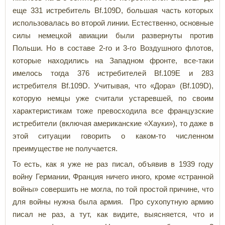
еще 331 истребитель Bf.109D, большая часть которых
использовалась во второй линии. Естественно, основные
силы немецкой авиации были развернуты против
Польши. Но в составе 2-го и 3-го Воздушного флотов,
которые находились на Западном фронте, все-таки
имелось тогда 376 истребителей Bf.109E и 283
истребителя Bf.109D. Учитывая, что «Дора» (Bf.109D),
которую немцы уже считали устаревшей, по своим
характеристикам тоже превосходила все французские
истребители (включая американские «Хауки»), то даже в
этой ситуации говорить о каком-то численном
преимуществе не получается.
То есть, как я уже не раз писал, объявив в 1939 году
войну Германии, Франция ничего иного, кроме «странной
войны» совершить не могла, по той простой причине, что
для войны нужна была армия. Про сухопутную армию
писал не раз, а тут, как видите, выясняется, что и