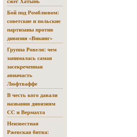
сжёг Хатынь
Бой под Ромблювом:
советские и польские
партизаны против
дивизии «Викинг»
Группа Ровеля: чем
занималась самая
засекреченная
авиачасть
Люфтваффе
В честь кого давали
названия дивизиям
СС и Вермахта
Неизвестная
Ржевская битва: