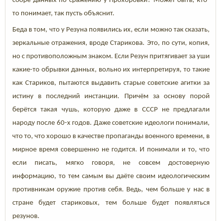
сборе данных по сражению у Прохоровки? Может быть, кто-
то понимает, так пусть объяснит.
Беда в том, что у Резуна появились их, если можно так сказать,
зеркальные отражения, вроде Старикова. Это, по сути, копия,
но с противоположным знаком. Если Резун притягивает за уши
какие-то обрывки данных, вольно их интерпретируя, то такие
как Стариков, пытаются выдавить старые советские агитки за
истину в последний инстанции. Причём за основу порой
берётся такая чушь, которую даже в СССР не предлагали
народу после 60-х годов. Даже советские идеологи понимали,
что то, что хорошо в качестве пропаганды военного времени, в
мирное время совершенно не годится. И понимали и то, что
если писать, мягко говоря, не совсем достоверную
информацию, то тем самым вы даёте своим идеологическим
противникам оружие против себя. Ведь, чем больше у нас в
стране будет стариковых, тем больше будет появляться
резунов.