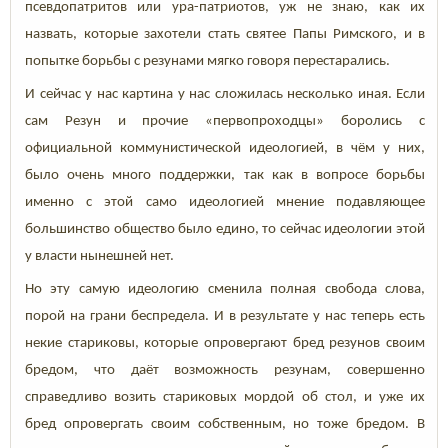
псевдопатритов или ура-патриотов, уж не знаю, как их
назвать, которые захотели стать святее Папы Римского, и в
попытке борьбы с резунами мягко говоря перестарались.
И сейчас у нас картина у нас сложилась несколько иная. Если
сам Резун и прочие «первопроходцы» боролись с
официальной коммунистической идеологией, в чём у них,
было очень много поддержки, так как в вопросе борьбы
именно с этой само идеологией мнение подавляющее
большинство общество было едино, то сейчас идеологии этой
у власти нынешней нет.
Но эту самую идеологию сменила полная свобода слова,
порой на грани беспредела. И в результате у нас теперь есть
некие стариковы, которые опровергают бред резунов своим
бредом, что даёт возможность резунам, совершенно
справедливо возить стариковых мордой об стол, и уже их
бред опровергать своим собственным, но тоже бредом. В