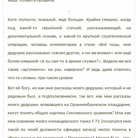
яйца, только в профиль.
Хотя глупости, пожалуй, ещё больше. Крайне смешно, когда
под какой-то серьёзной статьей, рассказывающей, на
документальной основе, о какой-то крупной стратегической
операции, читаешь комментарии в стиле «Всё чушь, мне
дедушка рассказывал совсем другое, а он же воевал» или ещё
более смешной «А ты сам-то в армии служил?». Видели же все
такие «аргументы» не раз, наверное? И ведь даже ответить
что-то сложно, при таком уровне.
Вот ей богу, но как мне рассказы моего дедушки, который и не
рядовым был, а подполковником, так вот, как мне рассказы
моего дедушки, воевавшего на Ораниенбаумском плацдарме,
могут понять общую картину Смоленского сражения? Или как
мне освоение моего командирского танка Т-72 (полагался мне
такой по моей должности офицера запаса) могло помочь в