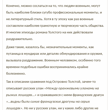
Конечно, можно сослаться на то, что людям военным, могут
быть наиболее близки сугубо профессиональные моменты, и
не литературный стиль. Хотя в ту эпоху как раз военные
составляли наиболее грамотную и творческую часть общества.
И многие эпизоды романа Толстого на них действовали
раздражительно.
Даже такие, казалось бы, незначительные моменты, как
путаница в мундирах или деталях обмундирования и оружия,
вызывала раздражение. Военным человеком, особенно того
времени подобные ошибки воспринимались крайне
болезненно.
Так в описании сражения под Островно Толстой, зачем-то
описывает русских улан
«
Между оранжевыми уланами на
рыжих лошадях…»
и сражавшихся с ними французских драгун
«…видны были синие французские драгуны на серых
лошадях»
. Но ни у русских улан, ни у каких либо других не