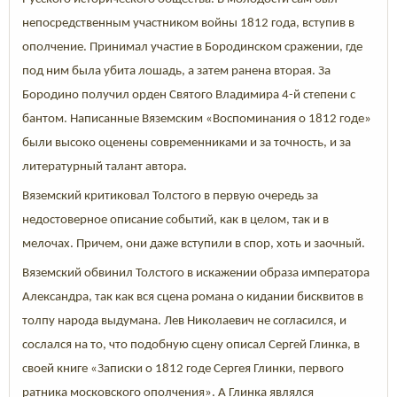
непосредственным участником войны 1812 года, вступив в
ополчение. Принимал участие в Бородинском сражении, где
под ним была убита лошадь, а затем ранена вторая. За
Бородино получил орден Святого Владимира 4-й степени с
бантом. Написанные Вяземским «Воспоминания о 1812 годе»
были высоко оценены современниками и за точность, и за
литературный талант автора.
Вяземский критиковал Толстого в первую очередь за
недостоверное описание событий, как в целом, так и в
мелочах. Причем, они даже вступили в спор, хоть и заочный.
Вяземский обвинил Толстого в искажении образа императора
Александра, так как вся сцена романа о кидании бисквитов в
толпу народа выдумана. Лев Николаевич не согласился, и
сослался на то, что подобную сцену описал Сергей Глинка, в
своей книге «Записки о 1812 годе Сергея Глинки, первого
ратника московского ополчения». А Глинка являлся