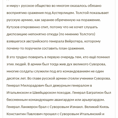
и миру» русское общество во многом оказалось обязано
восприятию сражения под Аустерлицем. Толстой показывает
русскую армию, как заранее обреченную на поражение.
Кутузов откровенно спит, потому что не хочет слушать
диспозицию непонятно откуда (по мнению Толстого)
взявшегося австрийского генерала Вейротера, которому
почему-то поручили составить план сражения.
В это трудно поверить в первую очередь тем, кто ещё помнил
этих людей. В армии был тогда жив дух великого Суворова,
многие солдаты служили под его командованием не один
десяток лет. Во главе русской армии стояли ученики Суворова.
Генерал Милорадович был дежурным генералом в
Итальянском и Швейцарском походах. Генерал Багратион был
бессменным командующим авангардом или арьергардом.
Генерал Ланжерон брал с Суворовым Измаил. Великий Князь
Константин Павлович прошел с Суворовым Итальянский и