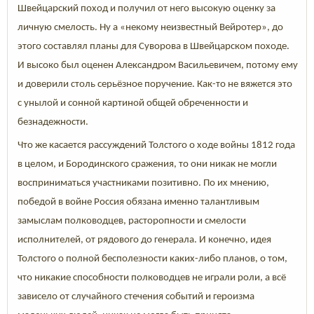
Швейцарский поход и получил от него высокую оценку за
личную смелость. Ну а «некому неизвестный Вейротер», до
этого составлял планы для Суворова в Швейцарском походе.
И высоко был оценен Александром Васильевичем, потому ему
и доверили столь серьёзное поручение. Как-то не вяжется это
с унылой и сонной картиной общей обреченности и
безнадежности.
Что же касается рассуждений Толстого о ходе войны 1812 года
в целом, и Бородинского сражения, то они никак не могли
восприниматься участниками позитивно. По их мнению,
победой в войне Россия обязана именно талантливым
замыслам полководцев, расторопности и смелости
исполнителей, от рядового до генерала. И конечно, идея
Толстого о полной бесполезности каких-либо планов, о том,
что никакие способности полководцев не играли роли, а всё
зависело от случайного стечения событий и героизма