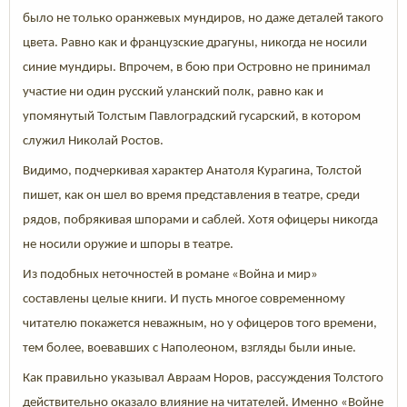
было не только оранжевых мундиров, но даже деталей такого
цвета. Равно как и французские драгуны, никогда не носили
синие мундиры. Впрочем, в бою при Островно не принимал
участие ни один русский уланский полк, равно как и
упомянутый Толстым Павлоградский гусарский, в котором
служил Николай Ростов.
Видимо, подчеркивая характер Анатоля Курагина, Толстой
пишет, как он шел во время представления в театре, среди
рядов, побрякивая шпорами и саблей. Хотя офицеры никогда
не носили оружие и шпоры в театре.
Из подобных неточностей в романе «Война и мир»
составлены целые книги. И пусть многое современному
читателю покажется неважным, но у офицеров того времени,
тем более, воевавших с Наполеоном, взгляды были иные.
Как правильно указывал Авраам Норов, рассуждения Толстого
действительно оказало влияние на читателей. Именно «Войне